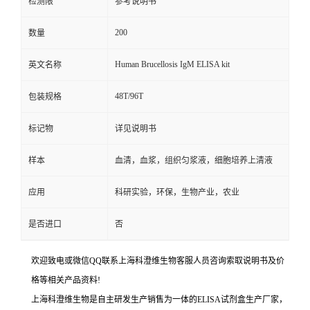
检测限
参考说明书
200
数量
Human Brucellosis IgM ELISA kit
英文名称
48T/96T
包装规格
标记物
详见说明书
样本
血清，血浆，组织匀浆液，细胞培养上清液
应用
科研实验，环保，生物产业，农业
是否进口
否
欢迎致电或微信QQ联系上海科澄维生物客服人员咨询索取说明书及价
格等相关产品资料!
上海科澄维生物是自主研发生产销售为一体的ELISA试剂盒生产厂家，