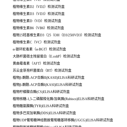
植物维生素
D2
（
VD2
）检测试剂盒
植物维生素
D3
（
VD3
）检测试剂盒
植物维生素
D
（
VD
）检测试剂盒
植物维生素
B6
（VB6）检测试剂盒
植物
25
羟基维生素
D3
（
25
（
OH
（
D3/25HVD3
）检测试剂盒
植物维生素
C
（
VC
）检测试剂盒
α
-
银环蛇毒素（α
-BGT
）检测试剂盒
大肠杆菌宿主残留蛋白（
E.coliP
）检测试剂盒
黄曲霉毒素（
AFT
）检测试剂盒
苏云金芽孢杆菌蛋白（
BT
）检测试剂盒
植物β-酮酰-ACP合酶II(KASII)ELISA科研试剂盒
植物β-酮酰-ACP合酶I(KASI)ELISA科研试剂盒
植物柠檬酸合酶(CS)ELISA科研试剂盒
植物核糖-1,5-二磷酸羧化酶/加氧酶(Rubisco)ELISA科研试剂盒
植物酪氨酸酶(TYR)ELISA科研试剂盒
植物多巴双加氧酶(DDS)ELISA科研试剂盒
植物UDP葡萄糖神经酰胺葡萄糖基转移酶(UGCG)ELISA科研试剂盒