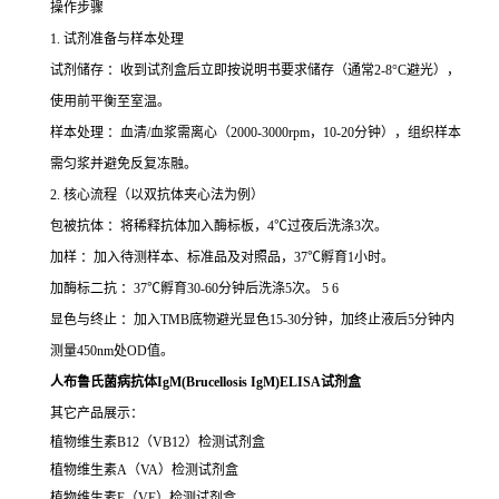
操作步骤
1. 试剂准备与样本处理
试剂储存 ：收到试剂盒后立即按说明书要求储存（通常2-8°C避光），
使用前平衡至室温。
样本处理 ：血清/血浆需离心（2000-3000rpm，10-20分钟），组织样本
需匀浆并避免反复冻融。
2. 核心流程（以双抗体夹心法为例）
包被抗体 ：将稀释抗体加入酶标板，4℃过夜后洗涤3次。
加样 ：加入待测样本、标准品及对照品，37℃孵育1小时。
加酶标二抗 ：37℃孵育30-60分钟后洗涤5次。 5 6
显色与终止 ：加入TMB底物避光显色15-30分钟，加终止液后5分钟内
测量450nm处OD值。
人布鲁氏菌病抗体IgM(Brucellosis IgM)ELISA试剂盒
其它产品展示：
植物维生素
B12
（
VB12
）检测试剂盒
植物维生素
A
（
VA
）检测试剂盒
植物维生素
E
（
VE
）检测试剂盒