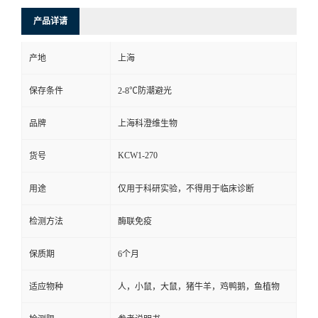
产品详请
产地
上海
保存条件
2-8℃防潮避光
品牌
上海科澄维生物
KCW1-270
货号
用途
仅用于科研实验，不得用于临床诊断
检测方法
酶联免疫
保质期
6个月
适应物种
人，小鼠，大鼠，猪牛羊，鸡鸭鹅，鱼植物