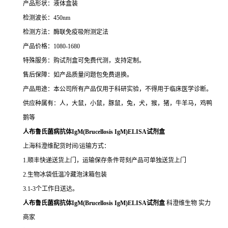
产品形状：液体盒装
检测波长：450nm
检测方法：酶联免疫吸附测定法
产品价格：1080-1680
特殊服务：购试剂盒可免费代测，支持定制。
售后保障：如产品质量问题包免费退换。
产品用途：本公司所有产品仅用于科研实验，不得用于临床医学诊断。
供应种属有：人，大鼠，小鼠，豚鼠，兔，犬，猴，猪，牛羊马，鸡鸭
鹅等
人布鲁氏菌病抗体IgM(Brucellosis IgM)ELISA试剂盒
上海科澄维配货时间/运输方式：
1.顺丰快递送货上门，运输保存条件苛刻产品可单独送货上门
2.生物冰袋低温冷藏泡沫箱包装
3.1-3个工作日送达。
人布鲁氏菌病抗体IgM(Brucellosis IgM)ELISA试剂盒
科澄维生物 实力
商家