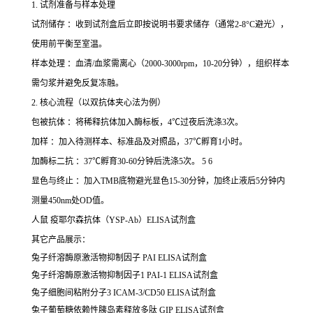
1. 试剂准备与样本处理
试剂储存 ：收到试剂盒后立即按说明书要求储存（通常2-8°C避光），
使用前平衡至室温。
样本处理 ：血清/血浆需离心（2000-3000rpm，10-20分钟），组织样本
需匀浆并避免反复冻融。
2. 核心流程（以双抗体夹心法为例）
包被抗体 ：将稀释抗体加入酶标板，4℃过夜后洗涤3次。
加样 ：加入待测样本、标准品及对照品，37℃孵育1小时。
加酶标二抗 ：37℃孵育30-60分钟后洗涤5次。 5 6
显色与终止 ：加入TMB底物避光显色15-30分钟，加终止液后5分钟内
测量450nm处OD值。
人鼠 疫耶尔森抗体（YSP-Ab）ELISA试剂盒
其它产品展示：
兔子纤溶酶原激活物抑制因子 PAI ELISA试剂盒
兔子纤溶酶原激活物抑制因子1 PAI-1 ELISA试剂盒
兔子细胞间粘附分子3 ICAM-3/CD50 ELISA试剂盒
兔子葡萄糖依赖性胰岛素释放多肽 GIP ELISA试剂盒