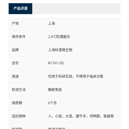
产品详请
产地
上海
保存条件
2-8℃防潮避光
品牌
上海科澄维生物
KCW1-262
货号
用途
仅用于科研实验，不得用于临床诊断
检测方法
酶联免疫
保质期
6个月
适应物种
人，小鼠，大鼠，猪牛羊，鸡鸭鹅，鱼植物