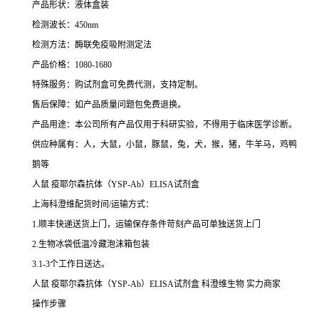
产品形状：液体盒装
检测波长：450nm
检测方法：酶联免疫吸附测定法
产品价格：1080-1680
特殊服务：购试剂盒可免费代测，支持定制。
售后保障：如产品质量问题包免费退换。
产品用途：本公司所有产品仅用于科研实验，不得用于临床医学诊断。
供应种属有：人，大鼠，小鼠，豚鼠，兔，犬，猴，猪，牛羊马，鸡鸭
鹅等
人鼠 疫耶尔森抗体（YSP-Ab）ELISA试剂盒
上海科澄维配货时间/运输方式：
1.顺丰快递送货上门，运输保存条件苛刻产品可单独送货上门
2.生物冰袋低温冷藏泡沫箱包装
3.1-3个工作日送达。
人鼠 疫耶尔森抗体（YSP-Ab）ELISA试剂盒 科澄维生物 实力商家
操作步骤