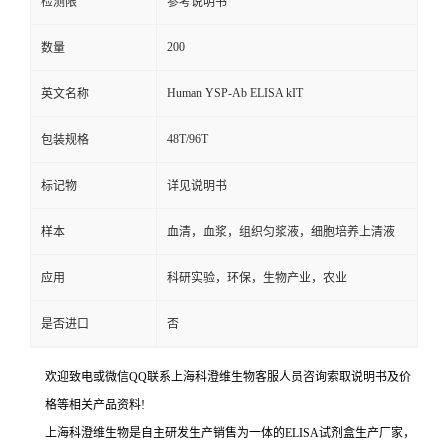
检测限
参考说明书
200
数量
Human YSP-Ab ELISA kIT
英文名称
48T/96T
包装规格
标记物
详见说明书
样本
血清，血浆，组织匀浆液，细胞培养上清液
应用
科研实验，环保，生物产业，农业
是否进口
否
欢迎致电或微信QQ联系上海科澄维生物客服人员咨询索取说明书及价
格等相关产品资料!
上海科澄维生物是自主研发生产销售为一体的ELISA试剂盒生产厂家，