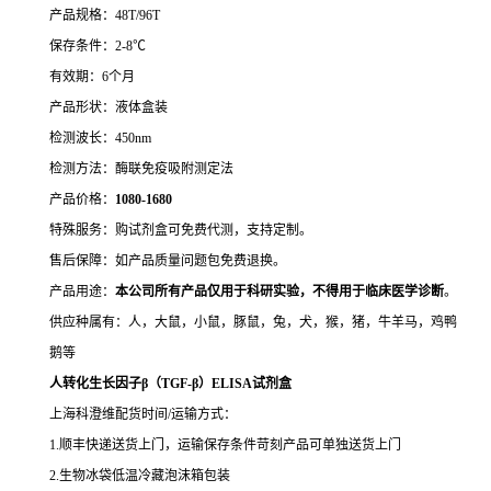
产品规格：48T/96T
保存条件：2-8℃
有效期：6个月
产品形状：液体盒装
检测波长：450nm
检测方法：酶联免疫吸附测定法
产品价格：
10
80-1680
特殊服务：购试剂盒可免费代测，支持定制。
售后保障：如产品质量问题包免费退换。
产品用途：
本公司所有产品仅用于科研实验，不得用于临床医学诊断
。
供应种属有：人，大鼠，小鼠，豚鼠，兔，犬，猴，猪，牛羊马，鸡鸭
鹅等
人转化生长因子β（TGF-β）ELISA试剂盒
上海科澄维配货时间/运输方式：
1.顺丰快递送货上门，运输保存条件苛刻产品可单独送货上门
2.生物冰袋低温冷藏泡沫箱包装