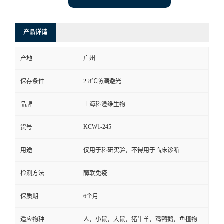
产品详请
产地
广州
保存条件
2-8℃防潮避光
品牌
上海科澄维生物
KCW1-245
货号
用途
仅用于科研实验，不得用于临床诊断
检测方法
酶联免疫
保质期
6个月
适应物种
人，小鼠，大鼠，猪牛羊，鸡鸭鹅，鱼植物