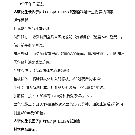
3.1-3个工作日送达。
人转化生长因子β（TGF-β）ELISA试剂盒
科澄维生物 实力商家
操作步骤
1. 试剂准备与样本处理
试剂储存 ：收到试剂盒后立即按说明书要求储存（通常2-8°C避光），
使用前平衡至室温。
样本处理 ：血清/血浆需离心（2000-3000rpm，10-20分钟），组织样本
需匀浆并避免反复冻融。
2. 核心流程（以双抗体夹心法为例）
包被抗体 ：将稀释抗体加入酶标板，4℃过夜后洗涤3次。
加样 ：加入待测样本、标准品及对照品，37℃孵育1小时。
加酶标二抗 ：37℃孵育30-60分钟后洗涤5次。 5 6
显色与终止 ：加入TMB底物避光显色15-30分钟，加终止液后5分钟内
测量450nm处OD值。
人转化生长因子β（TGF-β）ELISA试剂盒
其它产品展示：