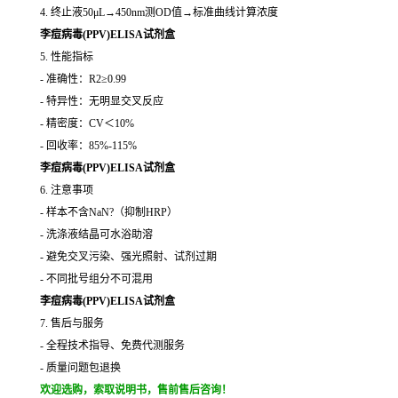
4. 终止液50μL→450nm测OD值→标准曲线计算浓度
李痘病毒(PPV)ELISA试剂盒
5. 性能指标
- 准确性：R2≥0.99
- 特异性：无明显交叉反应
- 精密度：CV＜10%
- 回收率：85%-115%
李痘病毒(PPV)ELISA试剂盒
6. 注意事项
- 样本不含NaN?（抑制HRP）
- 洗涤液结晶可水浴助溶
- 避免交叉污染、强光照射、试剂过期
- 不同批号组分不可混用
李痘病毒(PPV)ELISA试剂盒
7. 售后与服务
- 全程技术指导、免费代测服务
- 质量问题包退换
欢迎选购，索取说明书，售前售后咨询！