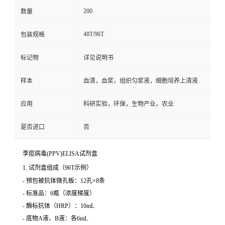
200
数量
48T/96T
包装规格
标记物
详见说明书
样本
血清，血浆，组织匀浆液，细胞培养上清液
应用
科研实验，环保，生物产业，农业
是否进口
否
李痘病毒(PPV)ELISA试剂盒
1. 试剂盒组成（96T示例）
- 预包被抗体微孔板：12孔×8条
- 标准品：6瓶（浓度梯度）
- 酶标抗体（HRP）：10mL
- 底物A液、B液：各6mL