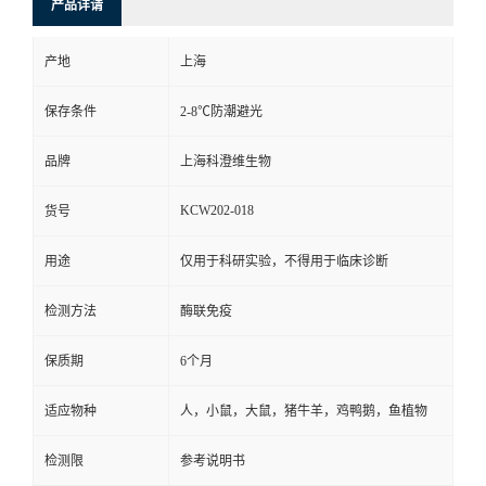
产品详请
产地
上海
保存条件
2-8℃防潮避光
品牌
上海科澄维生物
KCW202-018
货号
用途
仅用于科研实验，不得用于临床诊断
检测方法
酶联免疫
保质期
6个月
适应物种
人，小鼠，大鼠，猪牛羊，鸡鸭鹅，鱼植物
检测限
参考说明书