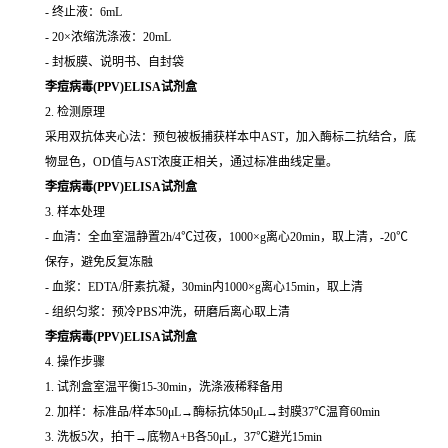
- 终止液：6mL
- 20×浓缩洗涤液：20mL
- 封板膜、说明书、自封袋
李痘病毒(PPV)ELISA试剂盒
2. 检测原理
采用双抗体夹心法：预包被板捕获样本中AST，加入酶标二抗结合，底
物显色，OD值与AST浓度正相关，通过标准曲线定量。
李痘病毒(PPV)ELISA试剂盒
3. 样本处理
- 血清：全血室温静置2h/4℃过夜，1000×g离心20min，取上清，-20℃
保存，避免反复冻融
- 血浆：EDTA/肝素抗凝，30min内1000×g离心15min，取上清
- 组织匀浆：预冷PBS冲洗，研磨后离心取上清
李痘病毒(PPV)ELISA试剂盒
4. 操作步骤
1. 试剂盒室温平衡15-30min，洗涤液稀释备用
2. 加样：标准品/样本50μL→酶标抗体50μL→封膜37℃温育60min
3. 洗板5次，拍干→底物A+B各50μL，37℃避光15min