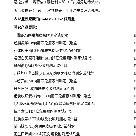
温控要求 ：孵育需 J 确控制37℃±1℃，避免边缘效应。
防污染措施 ：使用一次性枪头，加样时垂直注入孔底。
人Ⅳ型胶原蛋白(Col-IV)ELISA试剂盒
其它产品展示：
叶酸(FA)酶联免疫吸附测定试剂盒
E
羟脯氨酸(Hyp)酶联免疫吸附测定试剂盒
E
补体因子H(CFH)酶联免疫吸附测定试剂盒
E
胰蛋白酶原激活肽(TAP)酶联免疫吸附测定试剂盒
E
雌酮(E1)酶联免疫吸附测定试剂盒
E
5-羟基吲哚乙酸(5-HIAA)酶联免疫吸附测定试剂盒
E
β-羟丁酸(bHB)酶联免疫吸附测定试剂盒
E
白蛋白(ALB)酶联免疫吸附测定试剂盒
E
胆囊收缩素八肽(CCK8)酶联免疫吸附测定试剂盒
E
1,5-脱水葡萄糖醇(1,5-AG)酶联免疫吸附测定试剂盒
E
催产素(OT)酶联免疫吸附测定试剂盒
E
促胰液素(SCT)酶联免疫吸附测定试剂盒
E
甘丙肽(GAL)酶联免疫吸附测定试剂盒
E
花生四烯酸(AA)酶联免疫吸附测定试剂盒
E