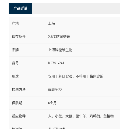
产品详请
产地
上海
保存条件
2-8℃防潮避光
品牌
上海科澄维生物
KCW1-241
货号
用途
仅用于科研实验，不得用于临床诊断
检测方法
酶联免疫
保质期
6个月
适应物种
人，小鼠，大鼠，猪牛羊，鸡鸭鹅，鱼植物