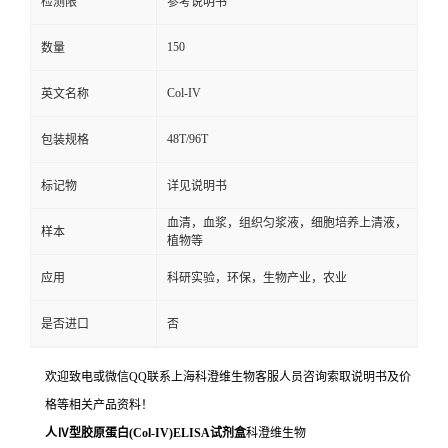
检测限
参考说明书
150
数量
Col-IV
英文名称
48T/96T
包装规格
标记物
详见说明书
血清，血浆，组织匀浆液，细胞培养上清液，
样本
植物等
应用
科研实验，环保，生物产业，农业
是否进口
否
欢迎致电或微信QQ联系上海科澄维生物客服人员咨询索取说明书及价
格等相关产品资料！
人Ⅳ型胶原蛋白(Col-IV)ELISA试剂盒
科澄维生物