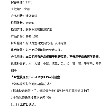
保存条件：2-8℃
有效期：6个月
产品形状：液体盒装
检测波长：450nm
检测方法：酶联免疫吸附测定法
产品价格：
10
80-1680
特殊服务：购试剂盒可免费代测，支持定制。
售后保障：如产品质量问题包免费退换。
产品用途：
本公司所有产品仅用于科研实验，不得用于临床医学诊断
。
供应种属有：人，大鼠，小鼠，豚鼠，兔，犬，猴，猪，牛羊马，鸡鸭
鹅等
人Ⅳ型胶原蛋白(Col-IV)ELISA试剂盒
上海科澄维配货时间/运输方式：
1.顺丰快递送货上门，运输保存条件苛刻产品可单独送货上门
2.生物冰袋低温冷藏泡沫箱包装
3.1-3个工作日送达。