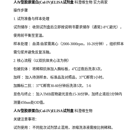
人Ⅳ型胶原蛋白(Col-IV)ELISA试剂盒
科澄维生物 实力商家
操作步骤
1. 试剂准备与样本处理
试剂储存 ：收到试剂盒后立即按说明书要求储存（通常2-8°C避光），
使用前平衡至室温。
样本处理 ：血清/血浆需离心（2000-3000rpm，10-20分钟），组织样本
需匀浆并避免反复冻融。
2. 核心流程（以双抗体夹心法为例）
包被抗体 ：将稀释抗体加入酶标板，4℃过夜后洗涤3次。
加样 ：加入待测样本、标准品及对照品，37℃孵育1小时。
加酶标二抗 ：37℃孵育30-60分钟后洗涤5次。 5 6
显色与终止 ：加入TMB底物避光显色15-30分钟，加终止液后5分钟内
测量450nm处OD值。
人Ⅳ型胶原蛋白(Col-IV)ELISA试剂盒
科澄维生物
关键注意事项：
试剂使用 ：不同批次试剂禁止混用，浓缩洗涤液需按比例稀释。