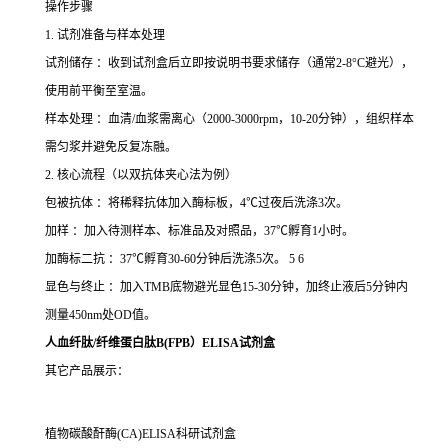
操作步骤
1. 试剂准备与样本处理
试剂储存 ：收到试剂盒后立即按说明书要求储存（通常2-8°C避光），
使用前平衡至室温。
样本处理 ：血清/血浆需离心（2000-3000rpm，10-20分钟），组织样本
需匀浆并避免反复冻融。
2. 核心流程（以双抗体夹心法为例）
包被抗体 ：将稀释抗体加入酶标板，4℃过夜后洗涤3次。
加样 ：加入待测样本、标准品及对照品，37℃孵育1小时。
加酶标二抗 ：37℃孵育30-60分钟后洗涤5次。 5 6
显色与终止 ：加入TMB底物避光显色15-30分钟，加终止液后5分钟内
测量450nm处OD值。
人血纤肽/纤维蛋白肽B(FPB）ELISA试剂盒
其它产品展示：
植物碳酸酐酶(CA)ELISA科研试剂盒