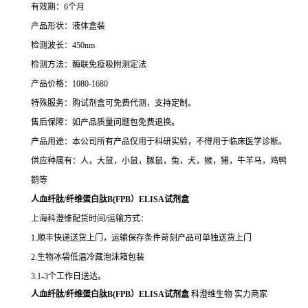
有效期：6个月
产品形状：液体盒装
检测波长：450nm
检测方法：酶联免疫吸附测定法
产品价格：1080-1680
特殊服务：购试剂盒可免费代测，支持定制。
售后保障：如产品质量问题包免费退换。
产品用途：本公司所有产品仅用于科研实验，不得用于临床医学诊断。
供应种属有：人，大鼠，小鼠，豚鼠，兔，犬，猴，猪，牛羊马，鸡鸭
鹅等
人血纤肽/纤维蛋白肽B(FPB）ELISA试剂盒
上海科澄维配货时间/运输方式：
1.顺丰快递送货上门，运输保存条件苛刻产品可单独送货上门
2.生物冰袋低温冷藏泡沫箱包装
3.1-3个工作日送达。
人血纤肽/纤维蛋白肽B(FPB）ELISA试剂盒
科澄维生物 实力商家