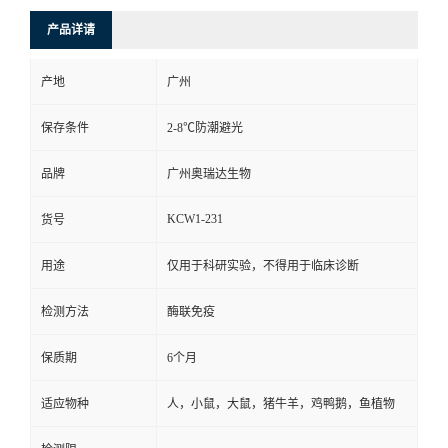
产品详请
产地
广州
保存条件
2-8℃防潮避光
品牌
广州奥瑞达生物
KCW1-231
货号
用途
仅用于科研实验，不得用于临床诊断
检测方法
酶联免疫
保质期
6个月
适应物种
人，小鼠，大鼠，猪牛羊，鸡鸭鹅，鱼植物