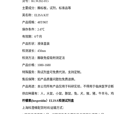
货号：KCW202-015
主要成分：酶标板，试剂，标准品等
英名称：ELISA KIT
产品规格：48T/96T
保存条件：2-8℃
有效期：6个月
产品形状：液体盒装
检测波长：450nm
检测方法：酶联免疫吸附测定法
产品价格：1080-1680
特殊服务：购试剂盒可免费代测，支持定制。
售后保障：如产品质量问题包免费退换。
产品用途：本公司所有产品仅用于科研实验，不得用于临床医学诊断
供应种属有：人，大鼠，小鼠，豚鼠，兔，犬，猴，猪，牛羊马，鸡
柠檬素(hesperidin）ELISA检测试剂盒
上海科澄维配货时间/运输方式：