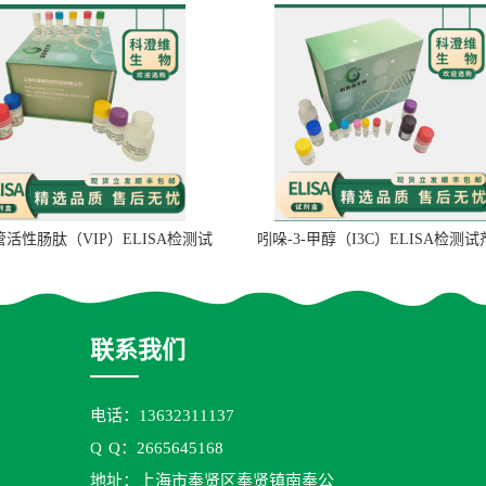
管活性肠肽（VIP）ELISA检测试
吲哚-3-甲醇（I3C）ELISA检测
剂盒
联系我们
电话：13632311137
Q
Q：2665645168
地址：上海市奉贤区奉贤镇南奉公