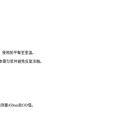
），使用前平衡至室温。
组织样本需匀浆并避免反复冻融。
测量450nm处OD值。