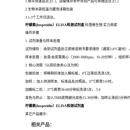
1.顺丰快递送货上门，运输保存条件苛刻产品可单独送货上门
2.生物冰袋低温冷藏泡沫箱包装
3.1-3个工作日送达。
柠檬素(hesperidin）ELISA检测试剂盒
科澄维生物 实力商家
操作步骤
1. 试剂准备与样本处理
试剂储存 ：收到试剂盒后立即按说明书要求储存（通常2-8°C避光
样本处理 ：血清/血浆需离心（2000-3000rpm，10-20分钟），
2. 核心流程（以双抗体夹心法为例）
包被抗体 ：将稀释抗体加入酶标板，4℃过夜后洗涤3次。
加样 ：加入待测样本、标准品及对照品，37℃孵育1小时。
加酶标二抗 ：37℃孵育30-60分钟后洗涤5次。 5 6
显色与终止 ：加入TMB底物避光显色15-30分钟，加终止液后5分钟内
柠檬素(hesperidin）ELISA检测试剂盒
其它产品展示：
相关产品：