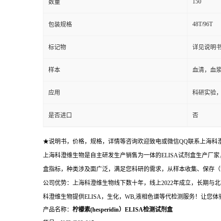
150
数量
48T/96T
包装规格
标记物
详见说明
样本
血清，血
应用
科研实验
是否进口
否
★说明书，价格，规格，详情等咨询欢迎致电或微信QQ联系上海科
上海科澄维生物是自主研发生产销售为一体的ELISA试剂盒生产厂家
盒指标，种类涉及面广泛，满足您科研的需求，从样本收集、保存（
公司优势：上海科澄维生物线下数十年，线上2022年成立，长期
科澄维生物提供ELISA，生化，WB,液相色谱等代检测服务！让您
产品名称：
柠檬素(hesperidin）ELISA检测试剂盒