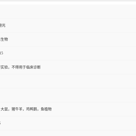
避光
维生物
15
研实验，不得用于临床诊断
，大鼠，猪牛羊，鸡鸭鹅，鱼植物
书