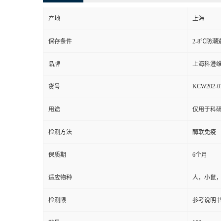
产地
上海
保存条件
2-8℃防潮
品牌
上海科澄
KCW202-0
货号
用途
仅用于科
检测方法
酶联免疫
保质期
6个月
适应物种
人，小鼠
检测限
参考说明