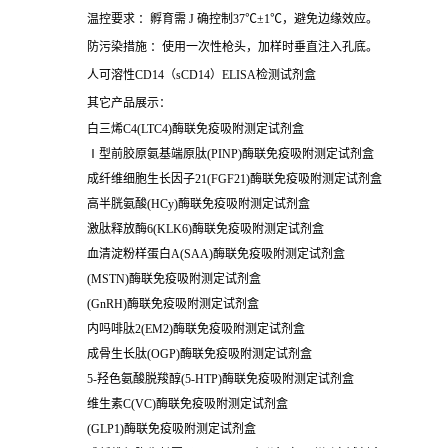
温控要求 ：孵育需 J 确控制37℃±1℃，避免边缘效应。
防污染措施 ：使用一次性枪头，加样时垂直注入孔底。
人可溶性CD14（sCD14）ELISA检测试剂盒
其它产品展示：
白三烯C4(LTC4)酶联免疫吸附测定试剂盒
Ⅰ型前胶原氨基端原肽(PINP)酶联免疫吸附测定试剂盒
成纤维细胞生长因子21(FGF21)酶联免疫吸附测定试剂盒
高半胱氨酸(HCy)酶联免疫吸附测定试剂盒
激肽释放酶6(KLK6)酶联免疫吸附测定试剂盒
血清淀粉样蛋白A(SAA)酶联免疫吸附测定试剂盒
(MSTN)酶联免疫吸附测定试剂盒
(GnRH)酶联免疫吸附测定试剂盒
内吗啡肽2(EM2)酶联免疫吸附测定试剂盒
成骨生长肽(OGP)酶联免疫吸附测定试剂盒
5-羟色氨酸脱羧醇(5-HTP)酶联免疫吸附测定试剂盒
维生素C(VC)酶联免疫吸附测定试剂盒
(GLP1)酶联免疫吸附测定试剂盒