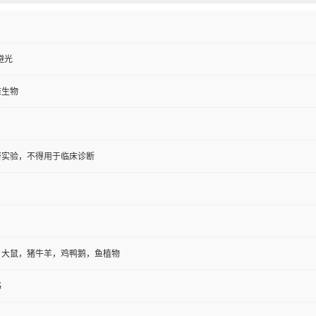
避光
维生物
研实验，不得用于临床诊断
，大鼠，猪牛羊，鸡鸭鹅，鱼植物
书