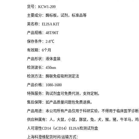
货号：KCW1-209
主要成分：酶标板，试剂，标准品等
英名称：ELISA KIT
产品规格：48T/96T
保存条件：2-8℃
有效期：6个月
产品形状：液体盒装
检测波长：450nm
检测方法：酶联免疫吸附测定法
产品价格：1080-1680
特殊服务：购试剂盒可免费代测，支持定制。
售后保障：如产品质量问题包免费退换。
产品用途：本公司所有产品仅用于科研实验，不得用于临床医学诊断
供应种属有：人，大鼠，小鼠，豚鼠，兔，犬，猴，猪，牛羊马，鸡
人可溶性CD14（sCD14）ELISA检测试剂盒
上海科澄维配货时间/运输方式：