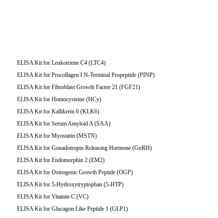
ELISA Kit for Leukotriene C4 (LTC4)
ELISA Kit for Procollagen I N-Terminal Propeptide (PINP)
ELISA Kit for Fibroblast Growth Factor 21 (FGF21)
ELISA Kit for Homocysteine (HCy)
ELISA Kit for Kallikrein 6 (KLK6)
ELISA Kit for Serum Amyloid A (SAA)
ELISA Kit for Myostatin (MSTN)
ELISA Kit for Gonadotropin Releasing Hormone (GnRH)
ELISA Kit for Endomorphin 2 (EM2)
ELISA Kit for Osteogenic Growth Peptide (OGP)
ELISA Kit for 5-Hydroxytryptophan (5-HTP)
ELISA Kit for Vitamin C (VC)
ELISA Kit for Glucagon Like Peptide 1 (GLP1)