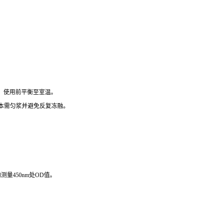
），使用前平衡至室温。
组织样本需匀浆并避免反复冻融。
测量450nm处OD值。