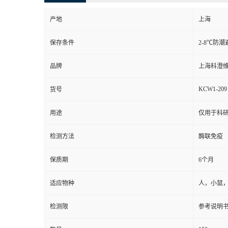
产地
上海
保存条件
2-8℃防潮
品牌
上海科澄
KCW1-209
货号
用途
仅用于科
检测方法
酶联免疫
保质期
6个月
适应物种
人，小鼠
检测限
参考说明