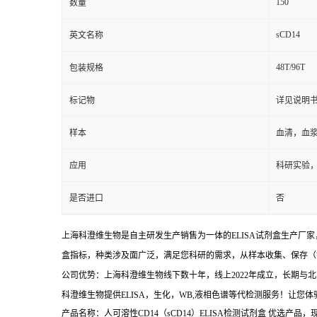
150
数量
sCD14
英文名称
48T/96T
包装规格
标记物
详见说明
样本
血清，血
应用
科研实验
是否进口
否
上海科澄维生物是自主研发生产销售为一体的ELISA试剂盒生产厂家
盒指标，种类涉及面广泛，满足您科研的需求，从样本收集、保存（
公司优势：上海科澄维生物线下数十年，线上2022年成立，长期
科澄维生物提供ELISA，生化，WB,液相色谱等代检测服务！让您
产品名称：人可溶性CD14（sCD14）ELISA检测试剂盒 优选产品，