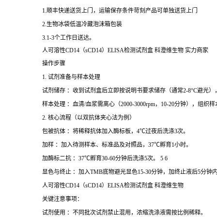
1.顺丰快递送货上门，运输保存条件苛刻产品可单独送货上门
2.生物冰袋低温冷藏泡沫箱包装
3.1-3个工作日送达。
人可溶性CD14（sCD14）ELISA检测试剂盒 科澄维生物 实力商家
操作步骤
1. 试剂准备与样本处理
试剂储存 ：收到试剂盒后立即按说明书要求储存（通常2-8°C避光
样本处理 ：血清/血浆需离心（2000-3000rpm，10-20分钟），
2. 核心流程（以双抗体夹心法为例）
包被抗体 ：将稀释抗体加入酶标板，4℃过夜后洗涤3次。
加样 ：加入待测样本、标准品及对照品，37℃孵育1小时。
加酶标二抗 ：37℃孵育30-60分钟后洗涤5次。 5 6
显色与终止 ：加入TMB底物避光显色15-30分钟，加终止液后5分钟内
人可溶性CD14（sCD14）ELISA检测试剂盒 科澄维生物
关键注意事项：
试剂使用 ：不同批次试剂禁止混用，浓缩洗涤液需按比例稀释。