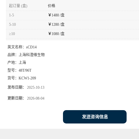
起订量 (盒)
价格
1-5
￥
1480 /盒
5-10
￥
1280 /盒
≥10
￥
1080 /盒
英文名称：
sCD14
品牌：
上海科澄维生物
产地：
上海
型号：
48T/96T
货号：
KCW1-209
发布日期：
2025-10-13
更新日期：
2026-08-04
发送咨询信息