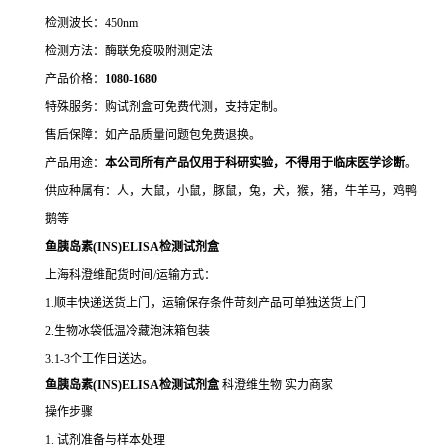
检测波长：450nm
检测方法：酶联免疫吸附测定法
产品价格：
10
80-1680
特殊服务：购试剂盒可免费代测，支持定制。
售后保障：如产品质量问题包免费退换。
产品用途：
本公司所有产品仅用于科研实验，不得用于临床医学诊断
。
供应种属有：人，大鼠，小鼠，豚鼠，兔，犬，猴，猪，牛羊马，鸡鸭
鹅等
鱼胰岛素(INS)ELISA检测试剂盒
上海科澄维配货时间/运输方式：
1.顺丰快递送货上门，运输保存条件苛刻产品可单独送货上门
2.生物冰袋低温冷藏泡沫箱包装
3.1-3个工作日送达。
鱼胰岛素(INS)ELISA检测试剂盒
科澄维生物 实力商家
操作步骤
1. 试剂准备与样本处理