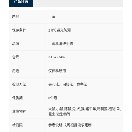
产品详请
产地
上海
保存条件
2-8℃避光防潮
品牌
上海科澄维生物
KCW22487
货号
用途
仅供科研用
检测方法
夹心法、间接法、竞争法
保质期
6个月
大鼠,小鼠,豚鼠,兔,犬,猴,猪牛羊,鸡鸭鹅,植物,鱼,
适应物种
昆虫,微生物等
检测限
参考说明书,可根据需求定制