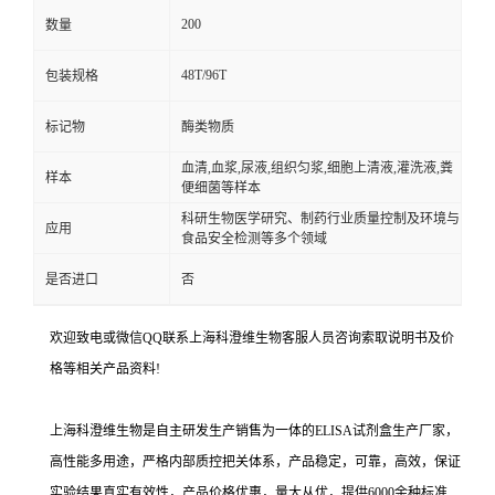
200
数量
48T/96T
包装规格
标记物
酶类物质
血清,血浆,尿液,组织匀浆,细胞上清液,灌洗液,粪
样本
便细菌等样本
科研生物医学研究、制药行业质量控制及环境与
应用
食品安全检测等多个领域
是否进口
否
欢迎致电或微信QQ联系上海科澄维生物客服人员咨询索取说明书及价
格等相关产品资料!
上海科澄维生物是自主研发生产销售为一体的ELISA试剂盒生产厂家，
高性能多用途，严格内部质控把关体系，产品稳定，可靠，高效，保证
实验结果真实有效性，产品价格优惠，量大从优，提供6000余种标准