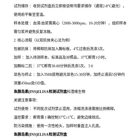
试剂储存 ：收到试剂盒后立即按说明书要求储存（通常2-8°C避光），
使用前平衡至室温。
样本处理 ：血清/血浆需离心（2000-3000rpm，10-20分钟），组织样本
需匀浆并避免反复冻融。
2. 核心流程（以双抗体夹心法为例）
包被抗体 ：将稀释抗体加入酶标板，4℃过夜后洗涤3次。
加样 ：加入待测样本、标准品及对照品，37℃孵育1小时。
加酶标二抗 ：37℃孵育30-60分钟后洗涤5次。 5 6
显色与终止 ：加入TMB底物避光显色15-30分钟，加终止液后5分钟内
测量450nm处OD值。
鱼胰岛素(INS)ELISA检测试剂盒
科澄维生物
关键注意事项：
试剂使用 ：不同批次试剂禁止混用，浓缩洗涤液需按比例稀释。
温控要求 ：孵育需 J 确控制37℃±1℃，避免边缘效应。
防污染措施 ：使用一次性枪头，加样时垂直注入孔底。
鱼胰岛素(INS)ELISA检测试剂盒