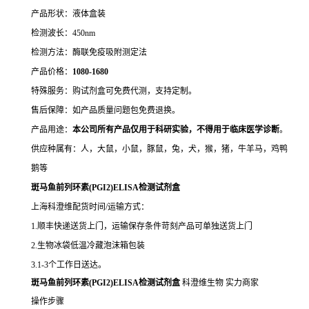
产品形状：液体盒装
检测波长：450nm
检测方法：酶联免疫吸附测定法
产品价格：
10
80-1680
特殊服务：购试剂盒可免费代测，支持定制。
售后保障：如产品质量问题包免费退换。
产品用途：
本公司所有产品仅用于科研实验，不得用于临床医学诊断
。
供应种属有：人，大鼠，小鼠，豚鼠，兔，犬，猴，猪，牛羊马，鸡鸭
鹅等
斑马鱼前列环素(PGI2)ELISA检测试剂盒
上海科澄维配货时间/运输方式：
1.顺丰快递送货上门，运输保存条件苛刻产品可单独送货上门
2.生物冰袋低温冷藏泡沫箱包装
3.1-3个工作日送达。
斑马鱼前列环素(PGI2)ELISA检测试剂盒
科澄维生物 实力商家
操作步骤