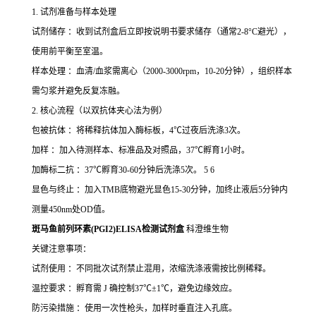
1. 试剂准备与样本处理
试剂储存 ：收到试剂盒后立即按说明书要求储存（通常2-8°C避光），
使用前平衡至室温。
样本处理 ：血清/血浆需离心（2000-3000rpm，10-20分钟），组织样本
需匀浆并避免反复冻融。
2. 核心流程（以双抗体夹心法为例）
包被抗体 ：将稀释抗体加入酶标板，4℃过夜后洗涤3次。
加样 ：加入待测样本、标准品及对照品，37℃孵育1小时。
加酶标二抗 ：37℃孵育30-60分钟后洗涤5次。 5 6
显色与终止 ：加入TMB底物避光显色15-30分钟，加终止液后5分钟内
测量450nm处OD值。
斑马鱼前列环素(PGI2)ELISA检测试剂盒
科澄维生物
关键注意事项：
试剂使用 ：不同批次试剂禁止混用，浓缩洗涤液需按比例稀释。
温控要求 ：孵育需 J 确控制37℃±1℃，避免边缘效应。
防污染措施 ：使用一次性枪头，加样时垂直注入孔底。