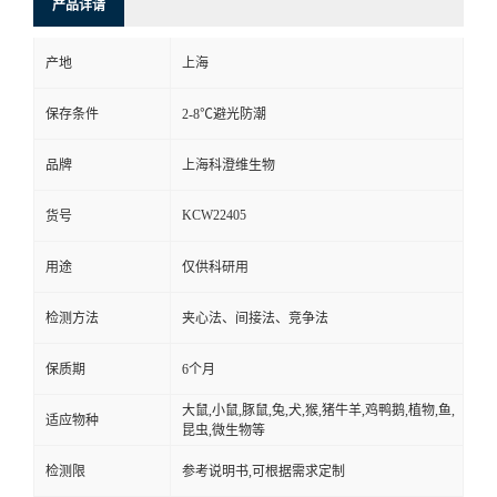
产品详请
产地
上海
保存条件
2-8℃避光防潮
品牌
上海科澄维生物
KCW22405
货号
用途
仅供科研用
检测方法
夹心法、间接法、竞争法
保质期
6个月
大鼠,小鼠,豚鼠,兔,犬,猴,猪牛羊,鸡鸭鹅,植物,鱼,
适应物种
昆虫,微生物等
检测限
参考说明书,可根据需求定制