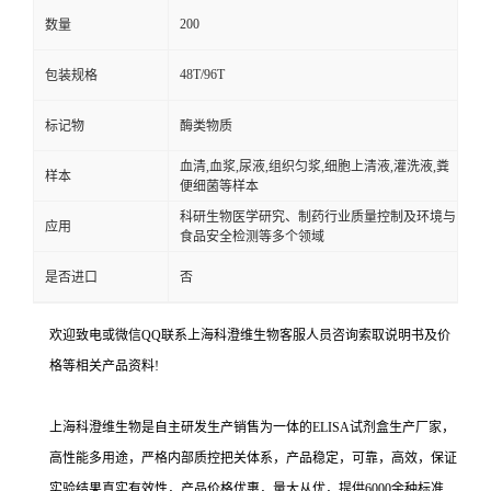
200
数量
48T/96T
包装规格
标记物
酶类物质
血清,血浆,尿液,组织匀浆,细胞上清液,灌洗液,粪
样本
便细菌等样本
科研生物医学研究、制药行业质量控制及环境与
应用
食品安全检测等多个领域
是否进口
否
欢迎致电或微信QQ联系上海科澄维生物客服人员咨询索取说明书及价
格等相关产品资料!
上海科澄维生物是自主研发生产销售为一体的ELISA试剂盒生产厂家，
高性能多用途，严格内部质控把关体系，产品稳定，可靠，高效，保证
实验结果真实有效性，产品价格优惠，量大从优，提供6000余种标准