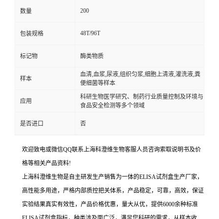
200
数量
48T/96T
包装规格
标记物
酶类物质
血清,血浆,尿液,组织匀浆,细胞上清液,灌洗液,粪
样本
便细菌等样本
科研生物医学研究、制药行业质量控制及环境与
应用
食品安全检测等多个领域
是否进口
否
欢迎致电或微信QQ联系上海科澄维生物客服人员咨询索取说明书及价
格等相关产品资料!
上海科澄维生物是自主研发生产销售为一体的ELISA试剂盒生产厂家，
高性能多用途，严格内部质控把关体系，产品稳定，可靠，高效，保证
实验结果真实有效性，产品价格优惠，量大从优，提供6000余种标准
ELISA试剂盒指标，种类涉及面广泛，满足您科研的需求，从样本收