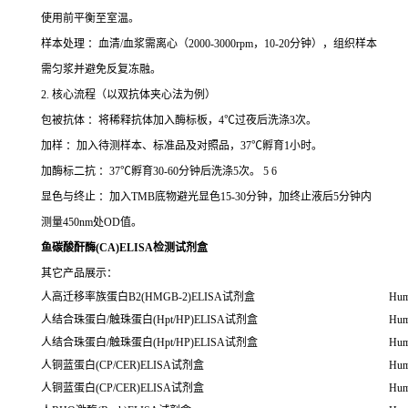
使用前平衡至室温。
样本处理 ：血清/血浆需离心（2000-3000rpm，10-20分钟），组织样本
需匀浆并避免反复冻融。
2. 核心流程（以双抗体夹心法为例）
包被抗体 ：将稀释抗体加入酶标板，4℃过夜后洗涤3次。
加样 ：加入待测样本、标准品及对照品，37℃孵育1小时。
加酶标二抗 ：37℃孵育30-60分钟后洗涤5次。 5 6
显色与终止 ：加入TMB底物避光显色15-30分钟，加终止液后5分钟内
测量450nm处OD值。
鱼碳酸酐酶(CA)ELISA检测试剂盒
其它产品展示：
人高迁移率族蛋白B2(HMGB-2)ELISA试剂盒
Hum
人结合珠蛋白/触珠蛋白(Hpt/HP)ELISA试剂盒
Hum
人结合珠蛋白/触珠蛋白(Hpt/HP)ELISA试剂盒
Hum
人铜蓝蛋白(CP/CER)ELISA试剂盒
Hum
人铜蓝蛋白(CP/CER)ELISA试剂盒
Hum