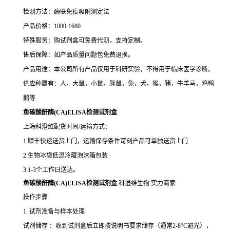
检测方法：酶联免疫吸附测定法
产品价格：1080-1680
特殊服务：购试剂盒可免费代测，支持定制。
售后保障：如产品质量问题包免费退换。
产品用途：本公司所有产品仅用于科研实验，不得用于临床医学诊断。
供应种属有：人，大鼠，小鼠，豚鼠，兔，犬，猴，猪，牛羊马，鸡鸭
鹅等
鱼碳酸酐酶(CA)ELISA检测试剂盒
上海科澄维配货时间/运输方式：
1.顺丰快递送货上门，运输保存条件苛刻产品可单独送货上门
2.生物冰袋低温冷藏泡沫箱包装
3.1-3个工作日送达。
鱼碳酸酐酶(CA)ELISA检测试剂盒
科澄维生物 实力商家
操作步骤
1. 试剂准备与样本处理
试剂储存 ：收到试剂盒后立即按说明书要求储存（通常2-8°C避光），