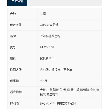
产品详请
产地
上海
保存条件
2-8℃避光防潮
品牌
上海科澄维生物
KCW22359
货号
用途
仅供科研用
检测方法
夹心法、间接法、竞争法
保质期
6个月
大鼠,小鼠,豚鼠,兔,犬,猴,猪牛羊,鸡鸭鹅,植物,鱼,
适应物种
昆虫,微生物等
检测限
参考说明书,可根据需求定制