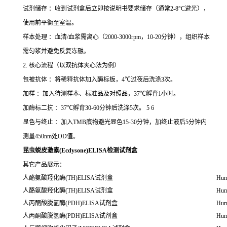
试剂储存 ：收到试剂盒后立即按说明书要求储存（通常2-8°C避光），
使用前平衡至室温。
样本处理 ：血清/血浆需离心（2000-3000rpm，10-20分钟），组织样本
需匀浆并避免反复冻融。
2. 核心流程（以双抗体夹心法为例）
包被抗体 ：将稀释抗体加入酶标板，4℃过夜后洗涤3次。
加样 ：加入待测样本、标准品及对照品，37℃孵育1小时。
加酶标二抗 ：37℃孵育30-60分钟后洗涤5次。 5 6
显色与终止 ：加入TMB底物避光显色15-30分钟，加终止液后5分钟内
测量450nm处OD值。
昆虫蜕皮激素(Ecdysone)ELISA检测试剂盒
其它产品展示：
人酪氨酸羟化酶(TH)ELISA试剂盒
Hum
人酪氨酸羟化酶(TH)ELISA试剂盒
Hum
人丙酮酸脱氢酶(PDH)ELISA试剂盒
Hum
人丙酮酸脱氢酶(PDH)ELISA试剂盒
Hum