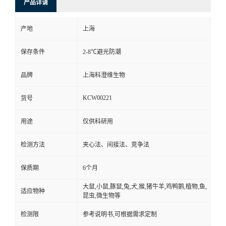
产品详请
产地
上海
保存条件
2-8℃避光防潮
品牌
上海科澄维生物
KCW00221
货号
用途
仅供科研用
检测方法
夹心法、间接法、竞争法
保质期
6个月
大鼠,小鼠,豚鼠,兔,犬,猴,猪牛羊,鸡鸭鹅,植物,鱼,
适应物种
昆虫,微生物等
检测限
参考说明书,可根据需求定制