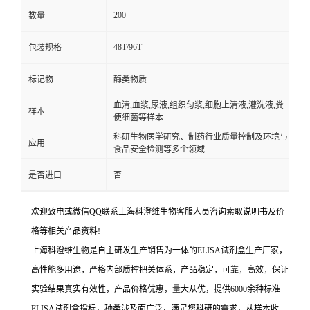
200
数量
48T/96T
包装规格
标记物
酶类物质
血清,血浆,尿液,组织匀浆,细胞上清液,灌洗液,粪
样本
便细菌等样本
科研生物医学研究、制药行业质量控制及环境与
应用
食品安全检测等多个领域
是否进口
否
欢迎致电或微信QQ联系上海科澄维生物客服人员咨询索取说明书及价
格等相关产品资料!
上海科澄维生物是自主研发生产销售为一体的ELISA试剂盒生产厂家，
高性能多用途，严格内部质控把关体系，产品稳定，可靠，高效，保证
实验结果真实有效性，产品价格优惠，量大从优，提供6000余种标准
ELISA试剂盒指标，种类涉及面广泛，满足您科研的需求，从样本收