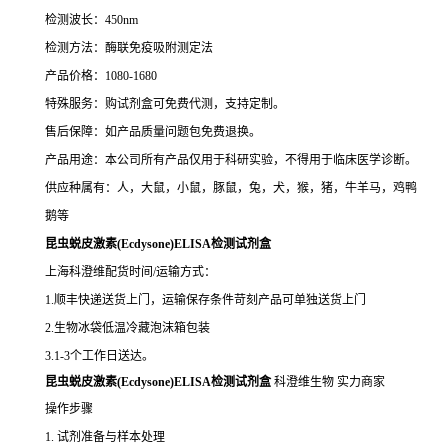
检测波长：450nm
检测方法：酶联免疫吸附测定法
产品价格：1080-1680
特殊服务：购试剂盒可免费代测，支持定制。
售后保障：如产品质量问题包免费退换。
产品用途：本公司所有产品仅用于科研实验，不得用于临床医学诊断。
供应种属有：人，大鼠，小鼠，豚鼠，兔，犬，猴，猪，牛羊马，鸡鸭
鹅等
昆虫蜕皮激素(Ecdysone)ELISA检测试剂盒
上海科澄维配货时间/运输方式：
1.顺丰快递送货上门，运输保存条件苛刻产品可单独送货上门
2.生物冰袋低温冷藏泡沫箱包装
3.1-3个工作日送达。
昆虫蜕皮激素(Ecdysone)ELISA检测试剂盒
科澄维生物 实力商家
操作步骤
1. 试剂准备与样本处理