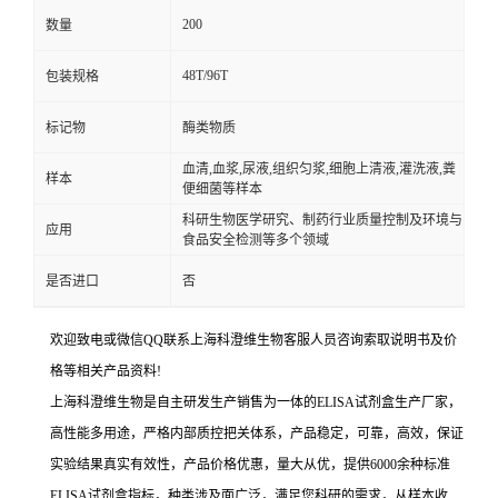
200
数量
48T/96T
包装规格
标记物
酶类物质
血清,血浆,尿液,组织匀浆,细胞上清液,灌洗液,粪
样本
便细菌等样本
科研生物医学研究、制药行业质量控制及环境与
应用
食品安全检测等多个领域
是否进口
否
欢迎致电或微信QQ联系上海科澄维生物客服人员咨询索取说明书及价
格等相关产品资料!
上海科澄维生物是自主研发生产销售为一体的ELISA试剂盒生产厂家，
高性能多用途，严格内部质控把关体系，产品稳定，可靠，高效，保证
实验结果真实有效性，产品价格优惠，量大从优，提供6000余种标准
ELISA试剂盒指标，种类涉及面广泛，满足您科研的需求，从样本收