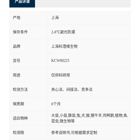
产品详请
产地
上海
保存条件
2-8℃避光防潮
品牌
上海科澄维生物
KCW00225
货号
用途
仅供科研用
检测方法
夹心法、间接法、竞争法
保质期
6个月
大鼠,小鼠,豚鼠,兔,犬,猴,猪牛羊,鸡鸭鹅,植物,鱼,
适应物种
昆虫,微生物等
检测限
参考说明书,可根据需求定制