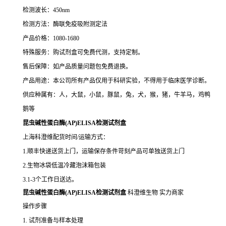
检测波长：450nm
检测方法：酶联免疫吸附测定法
产品价格：1080-1680
特殊服务：购试剂盒可免费代测，支持定制。
售后保障：如产品质量问题包免费退换。
产品用途：本公司所有产品仅用于科研实验，不得用于临床医学诊断。
供应种属有：人，大鼠，小鼠，豚鼠，兔，犬，猴，猪，牛羊马，鸡鸭
鹅等
昆虫碱性蛋白酶(AP)ELISA检测试剂盒
上海科澄维配货时间/运输方式：
1.顺丰快递送货上门，运输保存条件苛刻产品可单独送货上门
2.生物冰袋低温冷藏泡沫箱包装
3.1-3个工作日送达。
昆虫碱性蛋白酶(AP)ELISA检测试剂盒
科澄维生物 实力商家
操作步骤
1. 试剂准备与样本处理