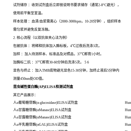
试剂储存 ：收到试剂盒后立即按说明书要求储存（通常2-8°C避光），
使用前平衡至室温。
样本处理 ：血清/血浆需离心（2000-3000rpm，10-20分钟），组织样本
需匀浆并避免反复冻融。
2. 核心流程（以双抗体夹心法为例）
包被抗体 ：将稀释抗体加入酶标板，4℃过夜后洗涤3次。
加样 ：加入待测样本、标准品及对照品，37℃孵育1小时。
加酶标二抗 ：37℃孵育30-60分钟后洗涤5次。 5 6
显色与终止 ：加入TMB底物避光显色15-30分钟，加终止液后5分钟内
测量450nm处OD值。
昆虫碱性蛋白酶(AP)ELISA检测试剂盒
其它产品展示：
人α葡萄糖苷酶(α-glucosidase)ELISA试剂盒
Hum
人α甘露糖苷酶(αManase)ELISA试剂盒
Hum
人α甘露糖苷酶(αManase)ELISA试剂盒
Hum
人α半乳糖苷酶(αGAL)ELISA试剂盒
Hum