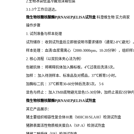
2.生物冰袋低温冷藏泡沫箱包装
3.1-3个工作日送达。
微生物核糖核酸酶P(RNASEP)ELISA试剂盒
科澄维生物 实力商家
操作步骤
1. 试剂准备与样本处理
试剂储存 ：收到试剂盒后立即按说明书要求储存（通常2-8°C避光
样本处理 ：血清/血浆需离心（2000-3000rpm，10-20分钟），
2. 核心流程（以双抗体夹心法为例）
包被抗体 ：将稀释抗体加入酶标板，4℃过夜后洗涤3次。
加样 ：加入待测样本、标准品及对照品，37℃孵育1小时。
加酶标二抗 ：37℃孵育30-60分钟后洗涤5次。 5 6
显色与终止 ：加入TMB底物避光显色15-30分钟，加终止液后5分钟内
微生物核糖核酸酶P(RNASEP)ELISA试剂盒
其它产品展示：
猪主要组织相容性复合体
Ⅲ
类
（
MHC
Ⅲ
/SLA
Ⅲ）检测试剂盒
猪肺表面活性物质相关蛋白
A
（
SP-A
）检测试剂盒