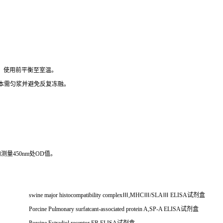
），使用前平衡至室温。
组织样本需匀浆并避免反复冻融。
测量450nm处OD值。
swine major histocompatibility complex
Ⅲ
,MHCⅢ/SLAⅢ ELISA
试剂盒
Porcine Pulmonary surfatcant-associated protein A,SP-A ELISA
试剂盒