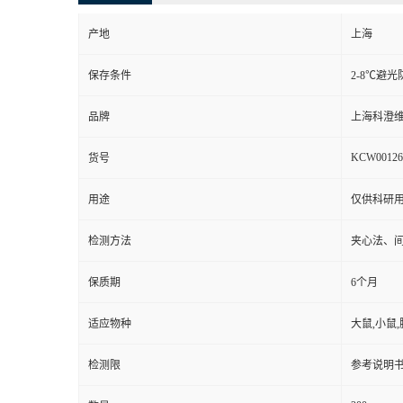
产地
上海
保存条件
2-8℃避光
品牌
上海科澄
KCW00126
货号
用途
仅供科研
检测方法
夹心法、
保质期
6个月
适应物种
大鼠,小鼠,
检测限
参考说明书