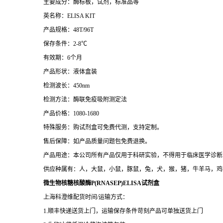
主要成分：酶标板，试剂，标准品等
英名称：ELISA KIT
产品规格：48T/96T
保存条件：2-8℃
有效期：6个月
产品形状：液体盒装
检测波长：450nm
检测方法：酶联免疫吸附测定法
产品价格：1080-1680
特殊服务：购试剂盒可免费代测，支持定制。
售后保障：如产品质量问题包免费退换。
产品用途：本公司所有产品仅用于科研实验，不得用于临床医学诊断
供应种属有：人，大鼠，小鼠，豚鼠，兔，犬，猴，猪，牛羊马，鸡
微生物核糖核酸酶P(RNASEP)ELISA试剂盒
上海科澄维配货时间/运输方式：
1.顺丰快递送货上门，运输保存条件苛刻产品可单独送货上门