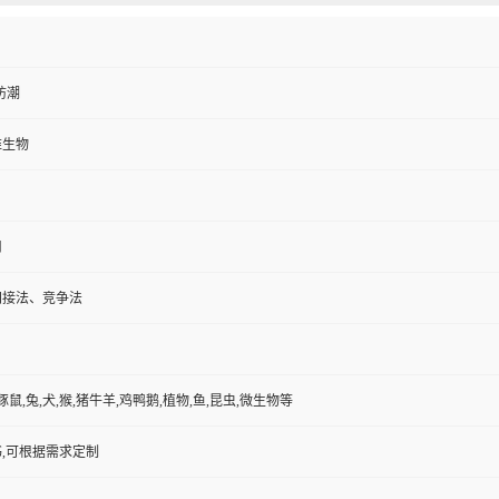
防潮
维生物
用
间接法、竞争法
豚鼠,兔,犬,猴,猪牛羊,鸡鸭鹅,植物,鱼,昆虫,微生物等
,可根据需求定制