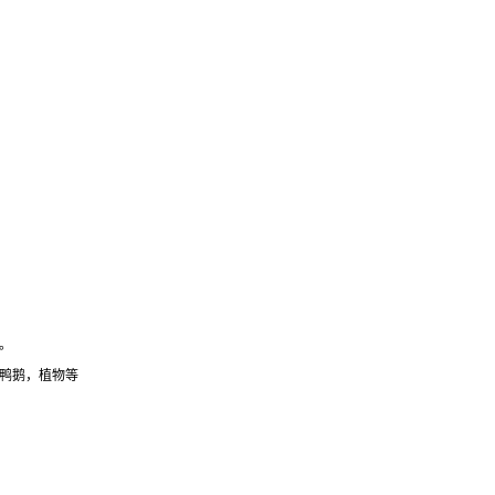
。
鸭鹅，植物等