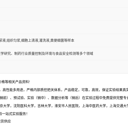
,尿液,组织匀浆,细胞上清液,灌洗液,粪便细菌等样本
医学研究、制药行业质量控制及环境与食品安全检测等多个领域
价格等相关产品资料!
，高性能多用途，严格内部质控把关体系，产品稳定，可靠，高效，保证实验结果真实有
销前）、预试验、实验（销中）、数据分析等（销后）在实验过程中免费提供完整专
与北京大学，沈阳医科大学，吉林大学，淮安市人民医院，上海中医药大学，上海交通大
体验一站式实验服务！
现货供应