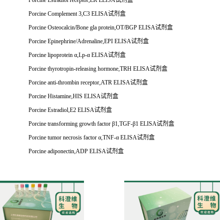
Porcine Estradiol receptor,ER ELISA
试剂盒
Porcine Complement 3,C3 ELISA
试剂盒
Porcine Osteocalcin/Bone gla protein,OT/BGP ELISA
试剂盒
Porcine Epinephrine/Adrenaline,EPI ELISA
试剂盒
Porcine lipoprotein
α
,Lp-
α
ELISA
试剂盒
Porcine thyrotropin-releasing hormone,TRH ELISA
试剂盒
Porcine anti-thrombin receptor,ATR ELISA
试剂盒
Porcine Histamine,HIS ELISA
试剂盒
Porcine Estradiol,E2 ELISA
试剂盒
Porcine transforming growth factor
β
1,TGF-
β
1 ELISA
试剂盒
Porcine tumor necrosis factor
α
,TNF-
α
ELISA
试剂盒
Porcine adiponectin,ADP ELISA
试剂盒