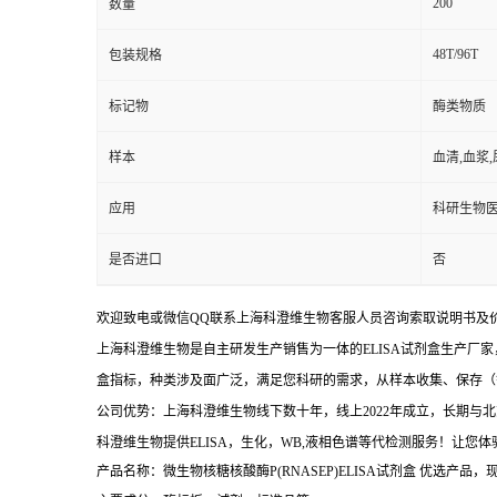
200
数量
48T/96T
包装规格
标记物
酶类物质
样本
血清,血浆
应用
科研生物
是否进口
否
欢迎致电或微信QQ联系上海科澄维生物客服人员咨询索取说明书及
上海科澄维生物是自主研发生产销售为一体的ELISA试剂盒生产厂家
盒指标，种类涉及面广泛，满足您科研的需求，从样本收集、保存（
公司优势：上海科澄维生物线下数十年，线上2022年成立，长期
科澄维生物提供ELISA，生化，WB,液相色谱等代检测服务！让您
产品名称：微生物核糖核酸酶P(RNASEP)ELISA试剂盒
优选产品，