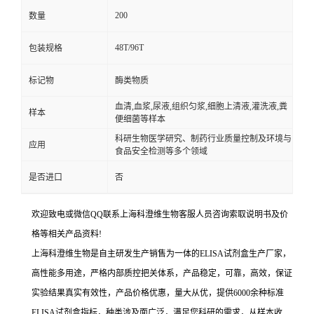
200
数量
48T/96T
包装规格
标记物
酶类物质
血清,血浆,尿液,组织匀浆,细胞上清液,灌洗液,粪
样本
便细菌等样本
科研生物医学研究、制药行业质量控制及环境与
应用
食品安全检测等多个领域
是否进口
否
欢迎致电或微信QQ联系上海科澄维生物客服人员咨询索取说明书及价
格等相关产品资料!
上海科澄维生物是自主研发生产销售为一体的ELISA试剂盒生产厂家，
高性能多用途，严格内部质控把关体系，产品稳定，可靠，高效，保证
实验结果真实有效性，产品价格优惠，量大从优，提供6000余种标准
ELISA试剂盒指标，种类涉及面广泛，满足您科研的需求，从样本收