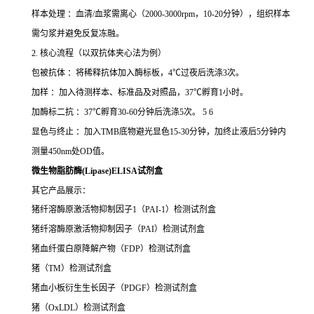
样本处理 ：血清/血浆需离心（2000-3000rpm，10-20分钟），组织样本
需匀浆并避免反复冻融。
2. 核心流程（以双抗体夹心法为例）
包被抗体 ：将稀释抗体加入酶标板，4℃过夜后洗涤3次。
加样 ：加入待测样本、标准品及对照品，37℃孵育1小时。
加酶标二抗 ：37℃孵育30-60分钟后洗涤5次。 5 6
显色与终止 ：加入TMB底物避光显色15-30分钟，加终止液后5分钟内
测量450nm处OD值。
微生物脂肪酶(Lipase)ELISA试剂盒
其它产品展示：
猪纤溶酶原激活物抑制因子
1
（
PAI-1
）检测试剂盒
猪纤溶酶原激活物抑制因子（
PAI
）检测试剂盒
猪血纤蛋白原降解产物（
FDP
）检测试剂盒
猪（
TM
）检测试剂盒
猪血小板衍生生长因子（
PDGF
）检测试剂盒
猪（
OxLDL
）检测试剂盒