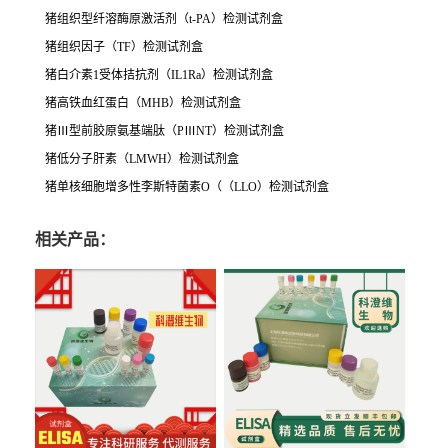
猪组织型纤溶酶原激活剂（
t-PA
）检测试剂盒
猪组织因子（
TF
）检测试剂盒
猪白介素
1
受体拮抗剂（
IL1Ra
）检测试剂盒
猪高铁血红蛋白（
MHB
）检测试剂盒
猪
Ⅲ
型前胶原氨基端肽
（
P
Ⅲ
NT）检测试剂盒
猪低分子肝素（
LMWH
）检测试剂盒
猪单核细胞增多性李斯特菌素
O
（（
LLO
）检测试剂盒
相关产品：