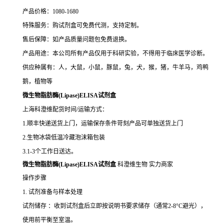
产品价格：1080-1680
特殊服务：购试剂盒可免费代测，支持定制。
售后保障：如产品质量问题包免费退换。
产品用途：本公司所有产品仅用于科研实验，不得用于临床医学诊断。
供应种属有：人，大鼠，小鼠，豚鼠，兔，犬，猴，猪，牛羊马，鸡鸭
鹅，植物等
微生物脂肪酶(Lipase)ELISA试剂盒
上海科澄维配货时间/运输方式：
1.顺丰快递送货上门，运输保存条件苛刻产品可单独送货上门
2.生物冰袋低温冷藏泡沫箱包装
3.1-3个工作日送达。
微生物脂肪酶(Lipase)ELISA试剂盒
科澄维生物 实力商家
操作步骤
1. 试剂准备与样本处理
试剂储存 ：收到试剂盒后立即按说明书要求储存（通常2-8°C避光），
使用前平衡至室温。