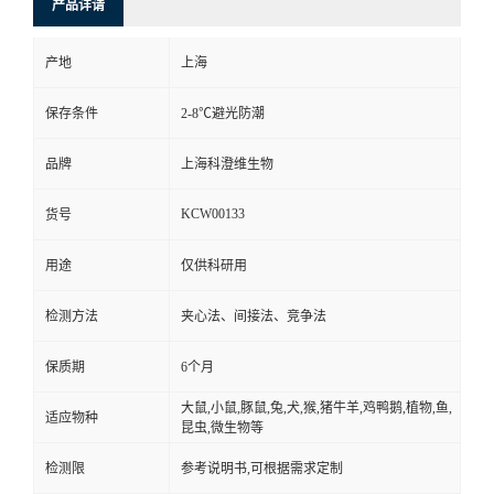
产品详请
产地
上海
保存条件
2-8℃避光防潮
品牌
上海科澄维生物
KCW00133
货号
用途
仅供科研用
检测方法
夹心法、间接法、竞争法
保质期
6个月
大鼠,小鼠,豚鼠,兔,犬,猴,猪牛羊,鸡鸭鹅,植物,鱼,
适应物种
昆虫,微生物等
检测限
参考说明书,可根据需求定制