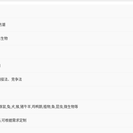
防潮
维生物
用
间接法、竞争法
豚鼠,兔,犬,猴,猪牛羊,鸡鸭鹅,植物,鱼,昆虫,微生物等
,可根据需求定制