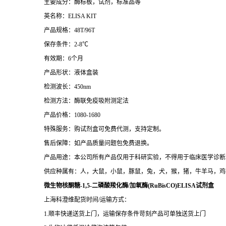
主要成分：酶标板，试剂，标准品等
英名称：ELISA KIT
产品规格：48T/96T
保存条件：2-8℃
有效期：6个月
产品形状：液体盒装
检测波长：450nm
检测方法：酶联免疫吸附测定法
产品价格：1080-1680
特殊服务：购试剂盒可免费代测，支持定制。
售后保障：如产品质量问题包免费退换。
产品用途：本公司所有产品仅用于科研实验，不得用于临床医学诊断
供应种属有：人，大鼠，小鼠，豚鼠，兔，犬，猴，猪，牛羊马，鸡
微生物核酮糖-1,5-二磷酸羧化酶/加氧酶(RuBisCO)ELISA试剂盒
上海科澄维配货时间/运输方式：
1.顺丰快递送货上门，运输保存条件苛刻产品可单独送货上门