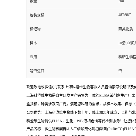
200
数量
48T/96T
包装规格
标记物
酶类物质
样本
血清,血浆
应用
科研生物
是否进口
否
欢迎致电或微信QQ联系上海科澄维生物客服人员咨询索取说明书及
上海科澄维生物是自主研发生产销售为一体的ELISA试剂盒生产厂家
盒指标，种类涉及面广泛，满足您科研的需求，从样本收集、保存（
公司优势：上海科澄维生物线下数十年，线上2022年成立，长期
科澄维生物提供ELISA，生化，WB,液相色谱等代检测服务！让您
产品名称：微生物核酮糖-1,5-二磷酸羧化酶/加氧酶(RuBisCO)ELIS