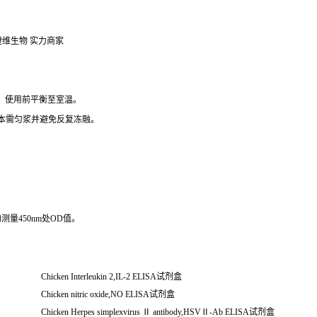
澄维生物 实力商家
），使用前平衡至室温。
组织样本需匀浆并避免反复冻融。
测量450nm处OD值。
Chicken Interleukin 2,IL-2 ELISA
试剂盒
Chicken nitric oxide,NO ELISA
试剂盒
Chicken Herpes simplexvirus
Ⅱ
antibody,HSV
Ⅱ
-Ab ELISA
试剂盒