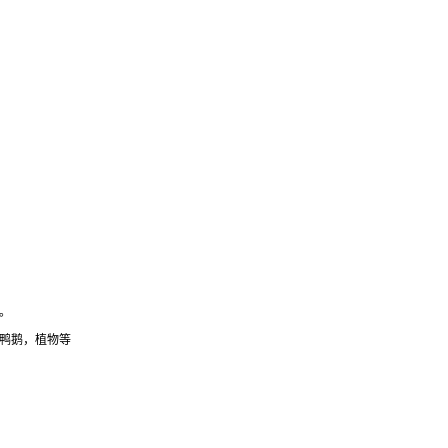
。
鸭鹅，植物等