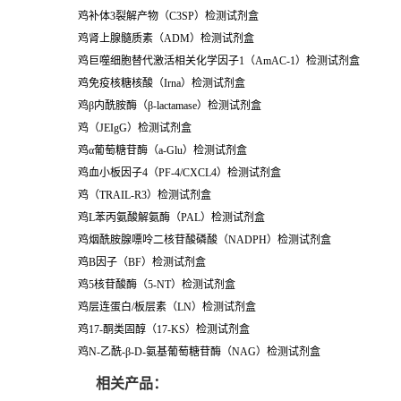
鸡补体
3
裂解产物（
C3SP
）检测试剂盒
鸡肾上腺髓质素（
ADM
）检测试剂盒
鸡巨噬细胞替代激活相关化学因子
1
（
AmAC-1
）检测试剂盒
鸡免疫核糖核酸（
Irna
）检测试剂盒
鸡
β
内酰胺酶
（β
-lactamase
）检测试剂盒
鸡
（
JEIgG
）检测试剂盒
鸡
α
葡萄糖苷酶
（
a-Glu
）检测试剂盒
鸡血小板因子
4
（
PF-4/CXCL4
）检测试剂盒
鸡
（
TRAIL-R3
）检测试剂盒
鸡
L
苯丙氨酸解氨酶（
PAL
）检测试剂盒
鸡烟酰胺腺嘌呤二核苷酸磷酸（
NADPH
）检测试剂盒
鸡
B
因子（
BF
）检测试剂盒
鸡
5
核苷酸酶（
5-NT
）检测试剂盒
鸡层连蛋白
/
板层素（
LN
）检测试剂盒
鸡
17-
酮类固醇（
17-KS
）检测试剂盒
鸡
N-
乙酰
-
β
-D-
氨基葡萄糖苷酶（
NAG
）检测试剂盒
相关产品：