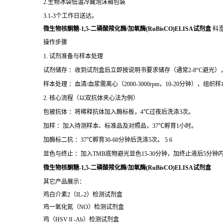
2.生物冰袋低温冷藏泡沫箱包装
3.1-3个工作日送达。
微生物核酮糖-1,5-二磷酸羧化酶/加氧酶(RuBisCO)ELISA试剂盒
科
操作步骤
1. 试剂准备与样本处理
试剂储存 ：收到试剂盒后立即按说明书要求储存（通常2-8°C避光
样本处理 ：血清/血浆需离心（2000-3000rpm，10-20分钟），
2. 核心流程（以双抗体夹心法为例）
包被抗体 ：将稀释抗体加入酶标板，4℃过夜后洗涤3次。
加样 ：加入待测样本、标准品及对照品，37℃孵育1小时。
加酶标二抗 ：37℃孵育30-60分钟后洗涤5次。 5 6
显色与终止 ：加入TMB底物避光显色15-30分钟，加终止液后5分钟内
微生物核酮糖-1,5-二磷酸羧化酶/加氧酶(RuBisCO)ELISA试剂盒
其它产品展示：
鸡白介素
2
（
IL-2
）检测试剂盒
鸡一氧化氮（
NO
）检测试剂盒
鸡
（
HSV
Ⅱ
-Ab
）检测试剂盒