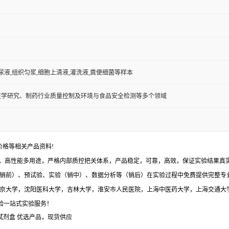
,尿液,组织匀浆,细胞上清液,灌洗液,粪便细菌等样本
医学研究、制药行业质量控制及环境与食品安全检测等多个领域
价格等相关产品资料!
，高性能多用途，严格内部质控把关体系，产品稳定，可靠，高效，保证实验结果真实有
销前）、预试验、实验（销中）、数据分析等（销后）在实验过程中免费提供完整专
与北京大学，沈阳医科大学，吉林大学，淮安市人民医院，上海中医药大学，上海交通大
体验一站式实验服务！
A试剂盒
优选产品，现货供应