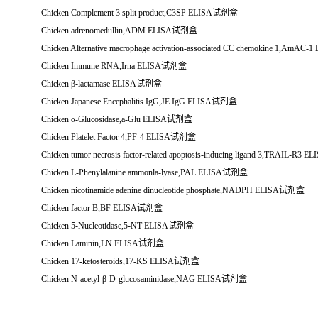
Chicken Complement 3 split product,C3SP ELISA
试剂盒
Chicken adrenomedullin,ADM ELISA
试剂盒
Chicken Alternative macrophage activation-associated CC chemokine 1,AmAC-1
Chicken Immune RNA,Irna ELISA
试剂盒
Chicken
β
-lactamase ELISA
试剂盒
Chicken Japanese Encephalitis IgG,JE IgG ELISA
试剂盒
Chicken
α
-Glucosidase,a-Glu ELISA
试剂盒
Chicken Platelet Factor 4,PF-4 ELISA
试剂盒
Chicken tumor necrosis factor-related apoptosis-inducing ligand 3,TRAIL-R3 EL
Chicken L-Phenylalanine ammonla-lyase,PAL ELISA
试剂盒
Chicken nicotinamide adenine dinucleotide phosphate,NADPH ELISA
试剂盒
Chicken factor B,BF ELISA
试剂盒
Chicken 5-Nucleotidase,5-NT ELISA
试剂盒
Chicken Laminin,LN ELISA
试剂盒
Chicken 17-ketosteroids,17-KS ELISA
试剂盒
Chicken N-acetyl-
β
-D-glucosaminidase,NAG ELISA
试剂盒