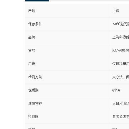
产地
上海
保存条件
2-8℃避光
品牌
上海科澄
KCW00140
货号
用途
仅供科研
检测方法
夹心法、
保质期
6个月
适应物种
大鼠,小鼠,
检测限
参考说明书