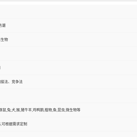
防潮
维生物
用
间接法、竞争法
豚鼠,兔,犬,猴,猪牛羊,鸡鸭鹅,植物,鱼,昆虫,微生物等
,可根据需求定制