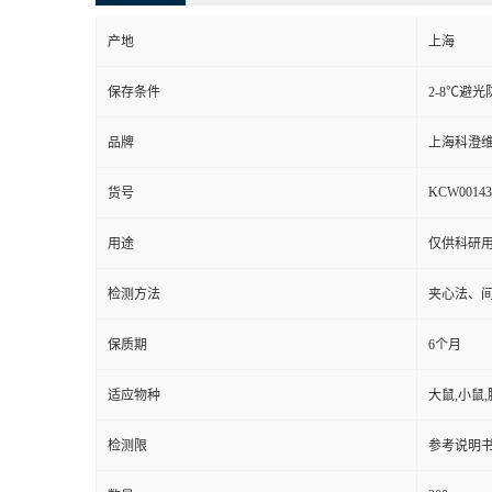
产地
上海
保存条件
2-8℃避光
品牌
上海科澄
KCW00143
货号
用途
仅供科研
检测方法
夹心法、
保质期
6个月
适应物种
大鼠,小鼠,
检测限
参考说明书