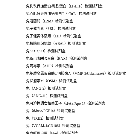
兔乳铁传递蛋白
/
乳铁蛋白（
LF/LTF
）检测试剂盒
兔心肌特异性肌钙蛋白
T
（
cTnT
）检测试剂盒
兔溶菌酶（
LZM
）检测试剂盒
兔子催乳素（
PRL
）检测试剂盒
兔子促黄体激素（
LH
）检测试剂盒
兔抗脑组织抗体（
ABAb
）检测试剂盒
兔
p53
（
p53
）检测试剂盒
兔
Bcl-2
相关
X
蛋白（
BAX
）检测试剂盒
兔阿霉素（
ADR
）检测试剂盒
兔基质金属蛋白酶
2/
明胶酶
A
（
MMP-2/GelatinaseA
）检测试剂盒
兔抑瘤素
M
（
OSM
）检测试剂盒
兔
（
ANG-2
）检测试剂盒
兔
（ANG-Ⅱ）检测试剂盒
兔可溶性凋亡相关因子（
sFAS/Apo-1
）检测试剂盒
兔
（
6-keto-PGF1a
）检测试剂盒
兔
（
TXB2
）检测试剂盒
兔
（
VCAM-1/CD106
）检测试剂盒
兔血纤蛋白原（
Fbg
）检测试剂盒