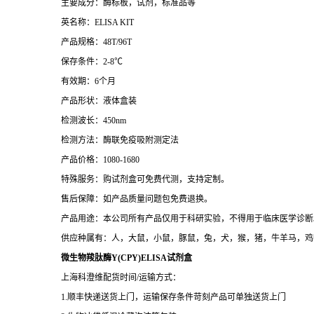
主要成分：酶标板，试剂，标准品等
英名称：ELISA KIT
产品规格：48T/96T
保存条件：2-8℃
有效期：6个月
产品形状：液体盒装
检测波长：450nm
检测方法：酶联免疫吸附测定法
产品价格：1080-1680
特殊服务：购试剂盒可免费代测，支持定制。
售后保障：如产品质量问题包免费退换。
产品用途：本公司所有产品仅用于科研实验，不得用于临床医学诊断
供应种属有：人，大鼠，小鼠，豚鼠，兔，犬，猴，猪，牛羊马，鸡
微生物羧肽酶Y(CPY)ELISA试剂盒
上海科澄维配货时间/运输方式：
1.顺丰快递送货上门，运输保存条件苛刻产品可单独送货上门