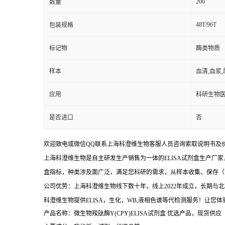
200
数量
48T/96T
包装规格
标记物
酶类物质
样本
血清,血浆
应用
科研生物
是否进口
否
欢迎致电或微信QQ联系上海科澄维生物客服人员咨询索取说明书及
上海科澄维生物是自主研发生产销售为一体的ELISA试剂盒生产厂家
盒指标，种类涉及面广泛，满足您科研的需求，从样本收集、保存（
公司优势：上海科澄维生物线下数十年，线上2022年成立，长期
科澄维生物提供ELISA，生化，WB,液相色谱等代检测服务！让您
产品名称：微生物羧肽酶Y(CPY)ELISA试剂盒
优选产品，现货供应