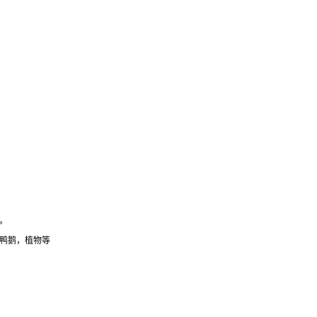
。
鸭鹅，植物等