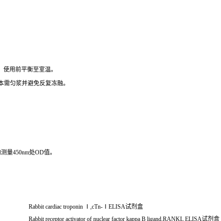
），使用前平衡至室温。
组织样本需匀浆并避免反复冻融。
测量450nm处OD值。
Rabbit cardiac troponin
Ⅰ
,cTn-
Ⅰ
ELISA
试剂盒
Rabbit receptor activator of nuclear factor kappa B ligand,RANKL ELISA
试剂盒