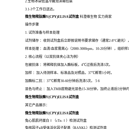
2.生物冰袋低温冷藏泡沫箱包装
3.1-3个工作日送达。
微生物羧肽酶Y(CPY)ELISA试剂盒
科澄维生物 实力商家
操作步骤
1. 试剂准备与样本处理
试剂储存 ：收到试剂盒后立即按说明书要求储存（通常2-8°C避光
样本处理 ：血清/血浆需离心（2000-3000rpm，10-20分钟），
2. 核心流程（以双抗体夹心法为例）
包被抗体 ：将稀释抗体加入酶标板，4℃过夜后洗涤3次。
加样 ：加入待测样本、标准品及对照品，37℃孵育1小时。
加酶标二抗 ：37℃孵育30-60分钟后洗涤5次。 5 6
显色与终止 ：加入TMB底物避光显色15-30分钟，加终止液后5分钟内
微生物羧肽酶Y(CPY)ELISA试剂盒
其它产品展示：
微生物羧肽酶Y(CPY)ELISA试剂盒
兔心肌肌钙蛋白
Ⅰ
（
cTn-
Ⅰ）检测试剂盒
兔核因子
κ
B
受体活化因子配基（
RANKL
）检测试剂盒