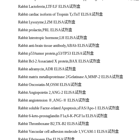
Rabbit Lactoferrin,LTF/LF ELISA
试剂盒
Rabbit cardiac isoform of Tropnin T,cTnT ELISA
试剂盒
Rabbit Lysozyme,LZM ELISA
试剂盒
Rabbit prolactin,PRL ELISA
试剂盒
Rabbit luteotropic hormone,LH ELISA
试剂盒
Rabbit anti-brain tissue antibody,ABAb ELISA
试剂盒
Rabbit p53/tumor protein,p53/TP53 ELISA
试剂盒
Rabbit Bcl-2 Assaciated X protein,BAX ELISA
试剂盒
Rabbit adramycin,ADR ELISA
试剂盒
Rabbit matrix metalloproteinase 2/Gelatinase A,MMP-2 ELISA
试剂盒
Rabbit Oncostatin-M,OSM ELISA
试剂盒
Rabbit Angiopoietin 2,ANG-2 ELISA
试剂盒
Rabbit angiotension
Ⅱ
,ANG-
Ⅱ
ELISA
试剂盒
Rabbit soluble Factor-related Apoptosis,sFAS/Apo-1 ELISA
试剂盒
Rabbit 6-keto-prostaglandin F1a,6-K-PGF1a ELISA
试剂盒
Rabbit Thromboxane B2,TX-B2 ELISA
试剂盒
Rabbit Vascuolar cell adhesion molecule 1,VCAM-1 ELISA
试剂盒
Rabbit Fibrinogen,Fbg ELISA
试剂盒