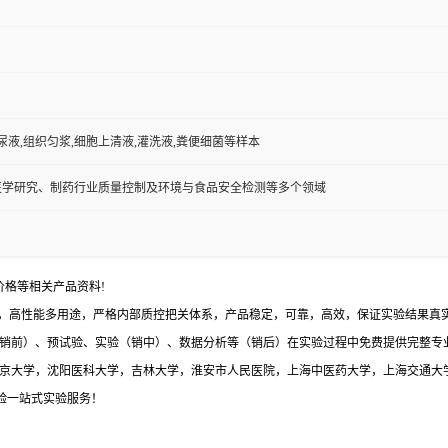
,尿液,组织匀浆,细胞上清液,灌洗液,粪便细菌等样本
医学研究、制药行业质量控制及环境与食品安全检测等多个领域
价格等相关产品资料!
，高性能多用途，严格内部质控把关体系，产品稳定，可靠，高效，保证实验结果真实有
销前）、预试验、实验（销中）、数据分析等（销后）在实验过程中免费提供完整专
与北京大学，沈阳医科大学，吉林大学，淮安市人民医院，上海中医药大学，上海交通大
体验一站式实验服务！