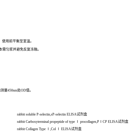
），使用前平衡至室温。
组织样本需匀浆并避免反复冻融。
测量450nm处OD值。
rabbit soluble P-selectin,sP-selectin ELISA
试剂盒
rabbit Carboxyterminal propeptide of type
Ⅰ
procollagen,PⅠCP ELISA试剂盒
rabbit Collagen Type
Ⅰ
,Col
Ⅰ
ELISA
试剂盒