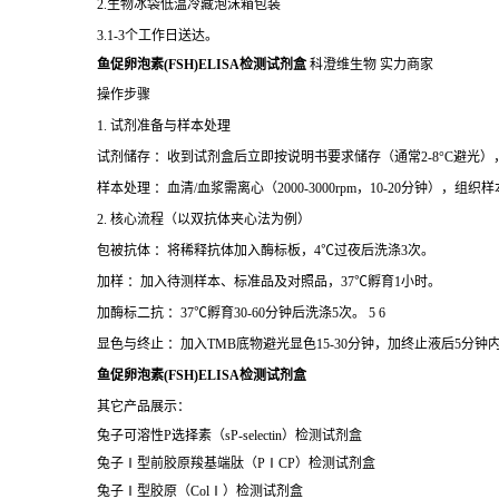
2.生物冰袋低温冷藏泡沫箱包装
3.1-3个工作日送达。
鱼促卵泡素(FSH)ELISA检测试剂盒
科澄维生物 实力商家
操作步骤
1. 试剂准备与样本处理
试剂储存 ：收到试剂盒后立即按说明书要求储存（通常2-8°C避光
样本处理 ：血清/血浆需离心（2000-3000rpm，10-20分钟），
2. 核心流程（以双抗体夹心法为例）
包被抗体 ：将稀释抗体加入酶标板，4℃过夜后洗涤3次。
加样 ：加入待测样本、标准品及对照品，37℃孵育1小时。
加酶标二抗 ：37℃孵育30-60分钟后洗涤5次。 5 6
显色与终止 ：加入TMB底物避光显色15-30分钟，加终止液后5分钟内
鱼促卵泡素(FSH)ELISA检测试剂盒
其它产品展示：
兔子可溶性
P
选择素（
sP-selectin
）检测试剂盒
兔子
Ⅰ
型前胶原羧基端肽（PⅠCP）检测试剂盒
兔子
Ⅰ
型胶原
（
Col
Ⅰ）检测试剂盒