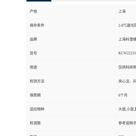
产地
上海
保存条件
2-8℃避光
品牌
上海科澄
KCW22231
货号
用途
仅供科研
检测方法
夹心法、
保质期
6个月
适应物种
大鼠,小鼠,
检测限
参考说明书