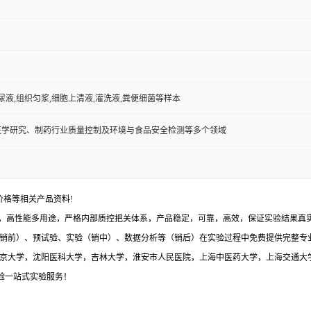
,尿液,组织匀浆,细胞上清液,灌洗液,粪便细菌等样本
医学研究、制药行业质量控制及环境与食品安全检测等多个领域
价格等相关产品资料!
，高性能多用途，严格内部质控把关体系，产品稳定，可靠，高效，保证实验结果真实有
销前）、预试验、实验（销中）、数据分析等（销后）在实验过程中免费提供完整专
与北京大学，沈阳医科大学，吉林大学，淮安市人民医院，上海中医药大学，上海交通大
体验一站式实验服务！