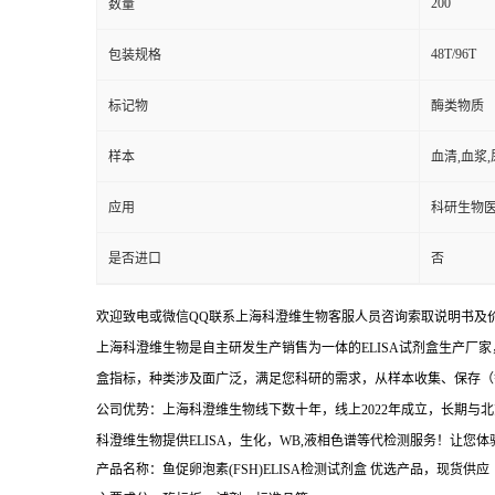
200
数量
48T/96T
包装规格
标记物
酶类物质
样本
血清,血浆
应用
科研生物
是否进口
否
欢迎致电或微信QQ联系上海科澄维生物客服人员咨询索取说明书及
上海科澄维生物是自主研发生产销售为一体的ELISA试剂盒生产厂家
盒指标，种类涉及面广泛，满足您科研的需求，从样本收集、保存（
公司优势：上海科澄维生物线下数十年，线上2022年成立，长期
科澄维生物提供ELISA，生化，WB,液相色谱等代检测服务！让您
产品名称：鱼促卵泡素(FSH)ELISA检测试剂盒
优选产品，现货供应