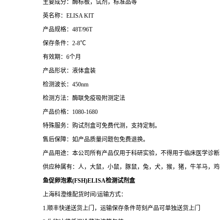
主要成分：酶标板，试剂，标准品等
英名称：ELISA KIT
产品规格：48T/96T
保存条件：2-8℃
有效期：6个月
产品形状：液体盒装
检测波长：450nm
检测方法：酶联免疫吸附测定法
产品价格：1080-1680
特殊服务：购试剂盒可免费代测，支持定制。
售后保障：如产品质量问题包免费退换。
产品用途：本公司所有产品仅用于科研实验，不得用于临床医学诊断
供应种属有：人，大鼠，小鼠，豚鼠，兔，犬，猴，猪，牛羊马，鸡
鱼促卵泡素(FSH)ELISA检测试剂盒
上海科澄维配货时间/运输方式：
1.顺丰快递送货上门，运输保存条件苛刻产品可单独送货上门