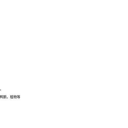
。
鸭鹅，植物等