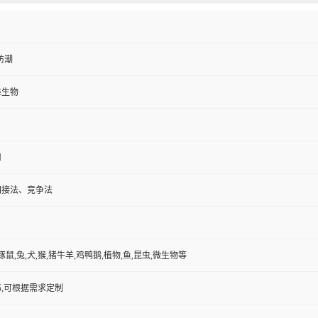
防潮
维生物
用
间接法、竞争法
豚鼠,兔,犬,猴,猪牛羊,鸡鸭鹅,植物,鱼,昆虫,微生物等
,可根据需求定制