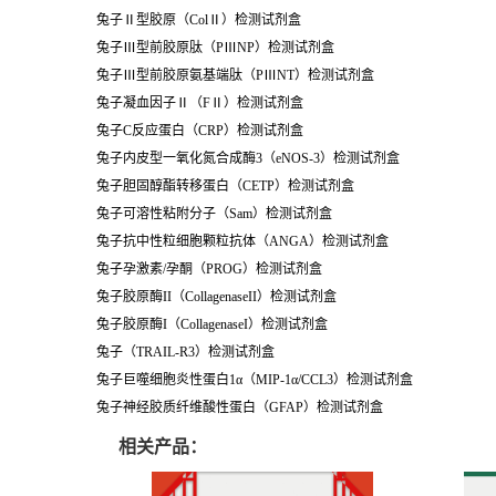
兔子
Ⅱ
型胶原（ColⅡ）检测试剂盒
兔子
Ⅲ
型前胶原肽
（
P
Ⅲ
NP
）检测试剂盒
兔子
Ⅲ
型前胶原氨基端肽
（
P
ⅢNT）检测试剂盒
兔子凝血因子
Ⅱ
（
F
Ⅱ）检测试剂盒
兔子
C
反应蛋白（
CRP
）检测试剂盒
兔子内皮型一氧化氮合成酶
3
（
eNOS-3
）检测试剂盒
兔子胆固醇酯转移蛋白（
CETP
）检测试剂盒
兔子可溶性粘附分子（
Sam
）检测试剂盒
兔子抗中性粒细胞颗粒抗体（
ANGA
）检测试剂盒
兔子孕激素
/
孕酮（
PROG
）检测试剂盒
兔子胶原酶
II
（
CollagenaseII
）检测试剂盒
兔子胶原酶
I
（
CollagenaseI
）检测试剂盒
兔子
（TRAIL-R3）检测试剂盒
兔子巨噬细胞炎性蛋白
1
α（
MIP-1
α
/CCL3
）检测试剂盒
兔子神经胶质纤维酸性蛋白（
GFAP
）检测试剂盒
相关产品：