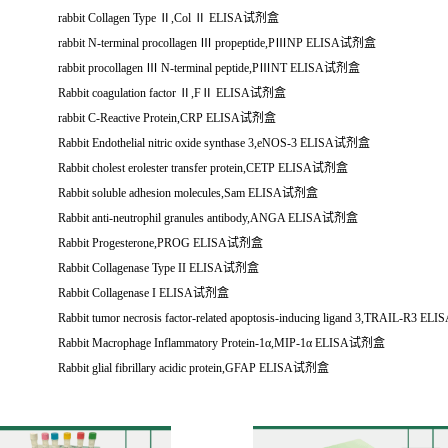
rabbit Collagen Type
Ⅱ
,Col
Ⅱ
ELISA
试剂盒
rabbit N-terminal procollagen
Ⅲ
propeptide,P
Ⅲ
NP ELISA
试剂盒
rabbit procollagen
Ⅲ
N-terminal peptide,P
Ⅲ
NT ELISA
试剂盒
Rabbit coagulation factor
Ⅱ
,F
Ⅱ
ELISA
试剂盒
rabbit C-Reactive Protein,CRP ELISA
试剂盒
Rabbit Endothelial nitric oxide synthase 3,eNOS-3 ELISA
试剂盒
Rabbit cholest erolester transfer protein,CETP ELISA
试剂盒
Rabbit soluble adhesion molecules,Sam ELISA
试剂盒
Rabbit anti-neutrophil granules antibody,ANGA ELISA
试剂盒
Rabbit Progesterone,PROG ELISA
试剂盒
Rabbit Collagenase Type II ELISA
试剂盒
Rabbit Collagenase I ELISA
试剂盒
Rabbit tumor necrosis factor-related apoptosis-inducing ligand 3,TRAIL-R3 ELI
Rabbit Macrophage Inflammatory Protein-1
α
,MIP-1
α
ELISA
试剂盒
Rabbit glial fibrillary acidic protein,GFAP ELISA
试剂盒