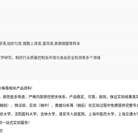
,尿液,组织匀浆,细胞上清液,灌洗液,粪便细菌等样本
医学研究、制药行业质量控制及环境与食品安全检测等多个领域
价格等相关产品资料!
，高性能多用途，严格内部质控把关体系，产品稳定，可靠，高效，保证实验结果真实有
销前）、预试验、实验（销中）、数据分析等（销后）在实验过程中免费提供完整专
与北京大学，沈阳医科大学，吉林大学，淮安市人民医院，上海中医药大学，上海交通大
体验一站式实验服务！
应