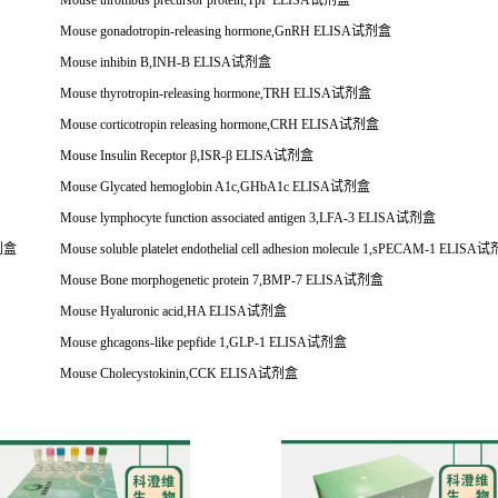
Mouse thrombus precursor protein,TpP ELISA
试剂盒
Mouse gonadotropin-releasing hormone,GnRH ELISA
试剂盒
Mouse inhibin B,INH-B ELISA
试剂盒
Mouse thyrotropin-releasing hormone,TRH ELISA
试剂盒
Mouse corticotropin releasing hormone,CRH ELISA
试剂盒
Mouse Insulin Receptor
β
,ISR-
β
ELISA
试剂盒
Mouse Glycated hemoglobin A1c,GHbA1c ELISA
试剂盒
Mouse lymphocyte function associated antigen 3,LFA-3 ELISA
试剂盒
剂盒
Mouse soluble platelet endothelial cell adhesion molecule 1,sPECAM-1 ELISA
试
Mouse Bone morphogenetic protein 7,BMP-7 ELISA
试剂盒
Mouse Hyaluronic acid,HA ELISA
试剂盒
Mouse ghcagons-like pepfide 1,GLP-1 ELISA
试剂盒
Mouse Cholecystokinin,CCK ELISA
试剂盒