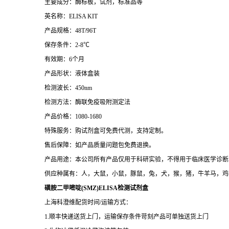
主要成分：酶标板，试剂，标准品等
英名称：ELISA KIT
产品规格：48T/96T
保存条件：2-8℃
有效期：6个月
产品形状：液体盒装
检测波长：450nm
检测方法：酶联免疫吸附测定法
产品价格：1080-1680
特殊服务：购试剂盒可免费代测，支持定制。
售后保障：如产品质量问题包免费退换。
产品用途：本公司所有产品仅用于科研实验，不得用于临床医学诊断
供应种属有：人，大鼠，小鼠，豚鼠，兔，犬，猴，猪，牛羊马，鸡
磺胺二甲嘧啶(SMZ)ELISA检测试剂盒
上海科澄维配货时间/运输方式：
1.顺丰快递送货上门，运输保存条件苛刻产品可单独送货上门