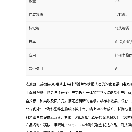
200
数量
48T/96T
包装规格
标记物
酶类物质
样本
血清,血浆
应用
科研生物
是否进口
否
欢迎致电或微信QQ联系上海科澄维生物客服人员咨询索取说明书及
上海科澄维生物是自主研发生产销售为一体的ELISA试剂盒生产厂家
盒指标，种类涉及面广泛，满足您科研的需求，从样本收集、保存（
公司优势：上海科澄维生物线下数十年，线上2022年成立，长期
科澄维生物提供ELISA，生化，WB,液相色谱等代检测服务！让您
产品名称：磺胺二甲嘧啶(SMZ)ELISA检测试剂盒
优选产品，现货供