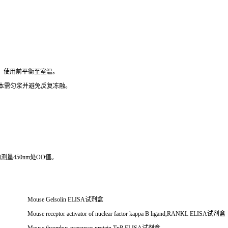
），使用前平衡至室温。
组织样本需匀浆并避免反复冻融。
测量450nm处OD值。
Mouse Gelsolin ELISA
试剂盒
Mouse receptor activator of nuclear factor kappa B ligand,RANKL ELISA
试剂盒