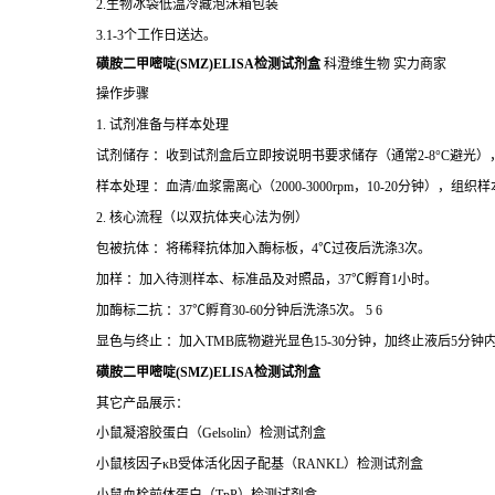
2.生物冰袋低温冷藏泡沫箱包装
3.1-3个工作日送达。
磺胺二甲嘧啶(SMZ)ELISA检测试剂盒
科澄维生物 实力商家
操作步骤
1. 试剂准备与样本处理
试剂储存 ：收到试剂盒后立即按说明书要求储存（通常2-8°C避光
样本处理 ：血清/血浆需离心（2000-3000rpm，10-20分钟），
2. 核心流程（以双抗体夹心法为例）
包被抗体 ：将稀释抗体加入酶标板，4℃过夜后洗涤3次。
加样 ：加入待测样本、标准品及对照品，37℃孵育1小时。
加酶标二抗 ：37℃孵育30-60分钟后洗涤5次。 5 6
显色与终止 ：加入TMB底物避光显色15-30分钟，加终止液后5分钟内
磺胺二甲嘧啶(SMZ)ELISA检测试剂盒
其它产品展示：
小鼠凝溶胶蛋白（
Gelsolin
）检测试剂盒
小鼠核因子
κ
B
受体活化因子配基（
RANKL
）检测试剂盒