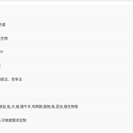
防潮
维生物
2W
用
间接法、竞争法
豚鼠,兔,犬,猴,猪牛羊,鸡鸭鹅,植物,鱼,昆虫,微生物等
,可根据需求定制