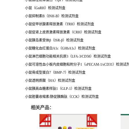
小鼠血栓前体蛋白（
TpP
）检测试剂盒
小鼠（
GnRH
）检测试剂盒
小鼠抑制素
B
（
INH-B
）检测试剂盒
小鼠促甲状腺素释放激素（
TRH
）检测试剂盒
小鼠促肾上皮质激素释放激素（
CRH
）检测试剂盒
小鼠胰岛素受体
β
（
ISR-
β）检测试剂盒
小鼠糖化血红蛋白
A1c
（
GHbA1c
）检测试剂盒
小鼠淋巴细胞功能相关抗原
3
（
LFA-3/CD58
）检测试剂盒
小鼠可溶性血小板内皮细胞粘附分子
1
（
sPECAM-1/sCD31
）检测试
小鼠骨成型蛋白
7
（
BMP-7
）检测试剂盒
小鼠透明质酸（
HA
）检测试剂盒
小鼠胰高血糖素样肽
1
（
GLP-1
）检测试剂盒
小鼠胆囊收缩素
/
肠促胰酶肽（
CCK
）检测试剂盒
相关产品：