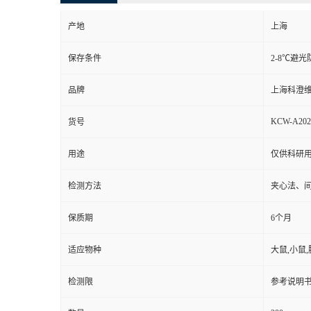
产地
上海
保存条件
2-8℃避光
品牌
上海科澄
KCW-A20
货号
用途
仅供科研
检测方法
夹心法、
保质期
6个月
适应物种
大鼠,小鼠,
检测限
参考说明书