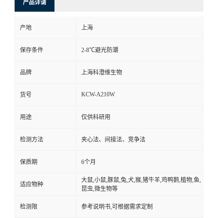
产品详请
产地
上海
保存条件
2-8℃避光防潮
品牌
上海科澄维生物
KCW-A210W
货号
用途
仅供科研用
检测方法
夹心法、间接法、竞争法
保质期
6个月
大鼠,小鼠,豚鼠,兔,犬,猴,猪牛羊,鸡鸭鹅,植物,鱼,
适应物种
昆虫,微生物等
检测限
参考说明书,可根据需求定制