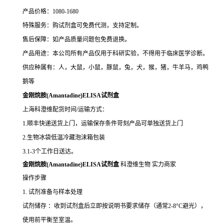
产品价格：1080-1680
特殊服务：购试剂盒可免费代测，支持定制。
售后保障：如产品质量问题包免费退换。
产品用途：本公司所有产品仅用于科研实验，不得用于临床医学诊断。
供应种属有：人，大鼠，小鼠，豚鼠，兔，犬，猴，猪，牛羊马，鸡鸭
鹅等
金刚烷胺(Amantadine)ELISA试剂盒
上海科澄维配货时间/运输方式：
1.顺丰快递送货上门，运输保存条件苛刻产品可单独送货上门
2.生物冰袋低温冷藏泡沫箱包装
3.1-3个工作日送达。
金刚烷胺(Amantadine)ELISA试剂盒
科澄维生物 实力商家
操作步骤
1. 试剂准备与样本处理
试剂储存 ：收到试剂盒后立即按说明书要求储存（通常2-8°C避光），
使用前平衡至室温。