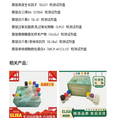
豚鼠表皮生长因子（
EGF
）检测试剂盒
豚鼠白三烯
B4
（
LTB4
）检测试剂盒
豚鼠白介素
6
（IL-6）检测试剂盒
豚鼠过氧化脂质
/
乳过氧化物酶（
LPO
）检测试剂盒
豚鼠晚期糖基化终末产物（
AGEs
）检测试剂盒
豚鼠白介素
1
受体拮抗剂（IL1Ra）检测试剂盒
豚鼠单核细胞趋化蛋白
4
（
MCP-4/CCL13
）检测试剂盒
相关产品：