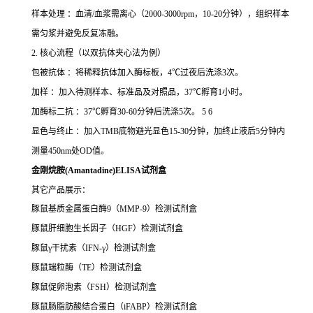
样本处理 ：血清/血浆需离心（2000-3000rpm，10-20分钟），组织样本
需匀浆并避免反复冻融。
2. 核心流程（以双抗体夹心法为例）
包被抗体 ：将稀释抗体加入酶标板，4℃过夜后洗涤3次。
加样 ：加入待测样本、标准品及对照品，37℃孵育1小时。
加酶标二抗 ：37℃孵育30-60分钟后洗涤5次。 5 6
显色与终止 ：加入TMB底物避光显色15-30分钟，加终止液后5分钟内
测量450nm处OD值。
金刚烷胺(Amantadine)ELISA试剂盒
其它产品展示：
豚鼠基质金属蛋白酶
9
（
MMP-9
）检测试剂盒
豚鼠肝细胞生长因子（
HGF
）检测试剂盒
豚鼠
γ
干扰素
（
IFN-
γ）检测试剂盒
豚鼠端粒酶（
TE
）检测试剂盒
豚鼠促卵泡素（
FSH
）检测试剂盒
豚鼠肠脂肪酸结合蛋白（
iFABP
）检测试剂盒