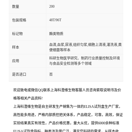
200
数量
48T/96T
包装规格
标记物
酶类物质
血清,血浆,尿液,组织匀浆,细胞上清液,灌洗液,粪
样本
便细菌等样本
科研生物医学研究、制药行业质量控制及环境
应用
与食品安全检测等多个领域
是否进口
否
欢迎致电或微信QQ联系上海科澄维生物客服人员咨询索取说明书及价
格等相关产品资料!
上海科澄维生物是自主研发生产销售为一体的ELISA试剂盒生产厂家，
高性能多用途，严格内部质控把关体系，产品稳定，可靠，高效，保证
实验结果真实有效性，产品价格优惠，量大从优，提供6000余种标准
ELISA试剂盒指标，种类涉及面广泛，满足您科研的需求，从样本收