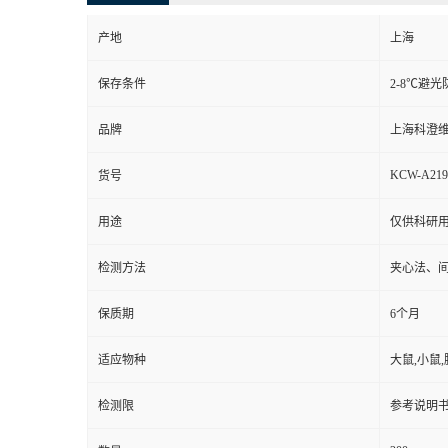
产地
上海
保存条件
2-8℃避光
品牌
上海科澄
KCW-A21
货号
用途
仅供科研
检测方法
夹心法、
保质期
6个月
适应物种
大鼠,小鼠,
检测限
参考说明书