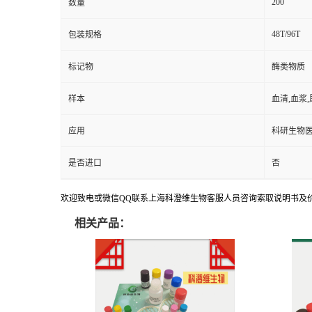
200
数量
48T/96T
包装规格
标记物
酶类物质
样本
血清,血浆
应用
科研生物
是否进口
否
欢迎致电或微信QQ联系上海科澄维生物客服人员咨询索取说明书及
相关产品：