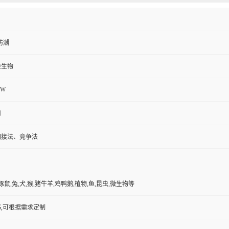
防潮
维生物
9W
用
间接法、竞争法
豚鼠,兔,犬,猴,猪牛羊,鸡鸭鹅,植物,鱼,昆虫,微生物等
,可根据需求定制