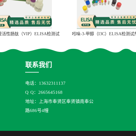
管活性肠肽（VIP）ELISA检测试
吲哚-3-甲醇（I3C）ELISA检测
剂盒
联系我们
电话：13632311137
Q
Q：2665645168
地址：上海市奉贤区奉贤镇南奉公
路686号4幢