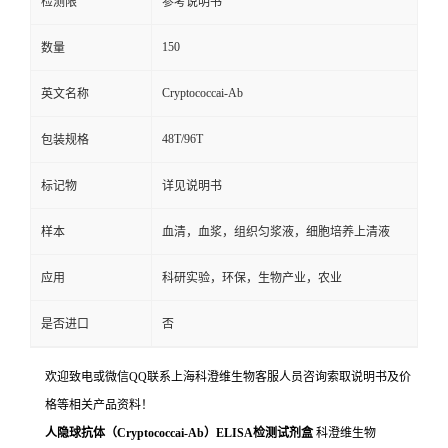
检测限
参考说明书
150
数量
Cryptococcai-Ab
英文名称
48T/96T
包装规格
标记物
详见说明书
样本
血清，血浆，组织匀浆液，细胞培养上清液
应用
科研实验，环保，生物产业，农业
是否进口
否
欢迎致电或微信QQ联系上海科澄维生物客服人员咨询索取说明书及价
格等相关产品资料！
人隐球抗体（Cryptococcai-Ab）ELISA检测试剂盒
科澄维生物