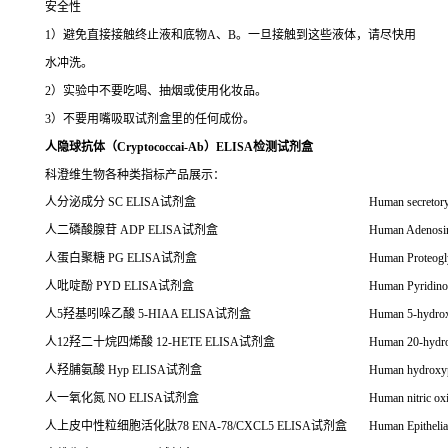
安全性
1）避免直接接触终止液和底物A、B。一旦接触到这些液体，请尽快用
水冲洗。
2）实验中不要吃喝、抽烟或使用化妆品。
3）不要用嘴吸取试剂盒里的任何成份。
人隐球抗体（Cryptococcai-Ab）ELISA检测试剂盒
科澄维生物各种类指标产品展示：
人分泌成分
SC ELISA
试剂盒
Human secretor
人二磷酸腺苷
ADP ELISA
试剂盒
Human Adenosi
人蛋白聚糖
PG ELISA
试剂盒
Human Proteog
人吡啶酚
PYD ELISA
试剂盒
Human Pyridin
人
5
羟基吲哚乙酸
5-HIAA ELISA试剂盒
Human 5-hydrox
人
12
羟二十烷四烯酸
12-HETE ELISA
试剂盒
Human 20-hydro
人羟脯氨酸
Hyp ELISA
试剂盒
Human hydroxy
人一氧化氮
NO ELISA
试剂盒
Human nitric o
人上皮中性粒细胞活化肽
78 ENA-78/CXCL5 ELISA
试剂盒
Human Epithelia