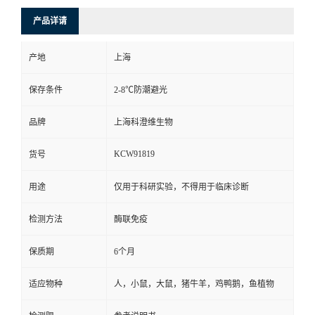
产品详请
产地
上海
保存条件
2-8℃防潮避光
品牌
上海科澄维生物
KCW91819
货号
用途
仅用于科研实验，不得用于临床诊断
检测方法
酶联免疫
保质期
6个月
适应物种
人，小鼠，大鼠，猪牛羊，鸡鸭鹅，鱼植物