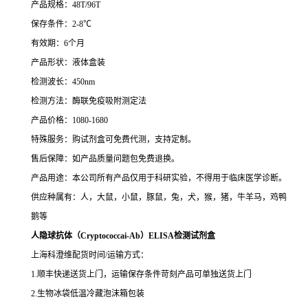
产品规格：48T/96T
保存条件：2-8℃
有效期：6个月
产品形状：液体盒装
检测波长：450nm
检测方法：酶联免疫吸附测定法
产品价格：1080-1680
特殊服务：购试剂盒可免费代测，支持定制。
售后保障：如产品质量问题包免费退换。
产品用途：本公司所有产品仅用于科研实验，不得用于临床医学诊断。
供应种属有：人，大鼠，小鼠，豚鼠，兔，犬，猴，猪，牛羊马，鸡鸭
鹅等
人隐球抗体（Cryptococcai-Ab）ELISA检测试剂盒
上海科澄维配货时间/运输方式：
1.顺丰快递送货上门，运输保存条件苛刻产品可单独送货上门
2.生物冰袋低温冷藏泡沫箱包装