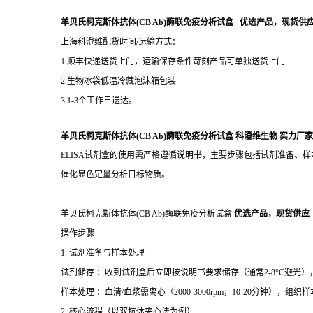
羊贝氏柯克斯体抗体(CB Ab)酶联免疫分析试盒 优选产品，现货供
上海科澄维配货时间/运输方式：
1.顺丰快递送货上门，运输保存条件苛刻产品可单独送货上门
2.生物冰袋低温冷藏泡沫箱包装
3.1-3个工作日送达。
羊贝氏柯克斯体抗体(CB Ab)酶联免疫分析试盒
科澄维生物
实力厂家
ELISA试剂盒的使用需严格遵循说明书，主要步骤包括试剂准备
催化显色定量分析目标物质。
羊贝氏柯克斯体抗体(CB Ab)酶联免疫分析试盒
优选产品，现货供应
操作步骤
1. 试剂准备与样本处理
试剂储存 ：收到试剂盒后立即按说明书要求储存（通常2-8°C避光
样本处理 ：血清/血浆需离心（2000-3000rpm，10-20分钟），
2. 核心流程（以双抗体夹心法为例）