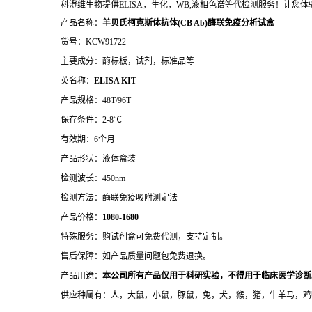
科澄维生物提供ELISA，生化，WB,液相色谱等代检测服务！让您
产品名称：
羊贝氏柯克斯体抗体(CB Ab)酶联免疫分析试盒
货号：KCW91722
主要成分：酶标板，试剂，标准品等
英名称：
ELISA KIT
产品规格：48T/96T
保存条件：2-8℃
有效期：6个月
产品形状：液体盒装
检测波长：450nm
检测方法：酶联免疫吸附测定法
产品价格：
10
80-1680
特殊服务：购试剂盒可免费代测，支持定制。
售后保障：如产品质量问题包免费退换。
产品用途：
本公司所有产品仅用于科研实验，不得用于临床医学诊断
供应种属有：人，大鼠，小鼠，豚鼠，兔，犬，猴，猪，牛羊马，鸡