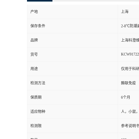
产地
上海
保存条件
2-8℃防潮
品牌
上海科澄
KCW91722
货号
用途
仅用于科
检测方法
酶联免疫
保质期
6个月
适应物种
人，小鼠
检测限
参考说明