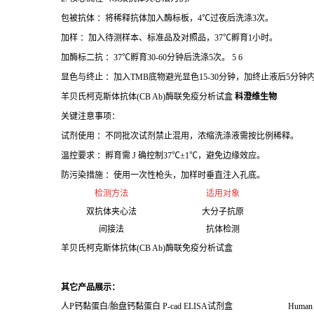
包被抗体 ：将稀释抗体加入酶标板，4℃过夜后洗涤3次。
加样 ：加入待测样本、标准品及对照品，37℃孵育1小时。
加酶标二抗 ：37℃孵育30-60分钟后洗涤5次。 5 6
显色与终止 ：加入TMB底物避光显色15-30分钟，加终止液后5分钟内
羊贝氏柯克斯体抗体(CB Ab)酶联免疫分析试盒
科澄维生物
关键注意事项：
试剂使用 ：不同批次试剂禁止混用，浓缩洗涤液需按比例稀释。
温控要求 ：孵育需 J 确控制37℃±1℃，避免边缘效应。
防污染措施 ：使用一次性枪头，加样时垂直注入孔底。
检测方法
适用对象
双抗体夹心法
大分子抗原
间接法
抗体检测
羊贝氏柯克斯体抗体(CB Ab)酶联免疫分析试盒
其它产品展示：
人
P
钙黏蛋白
/
胎盘钙黏蛋白
P-cad ELISA
试剂盒
Human 