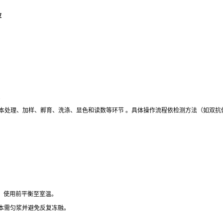
应
、样本处理、加样、孵育、洗涤、显色和读数等环节 。具体操作流程依检测方法（如双
），使用前平衡至室温。
组织样本需匀浆并避免反复冻融。