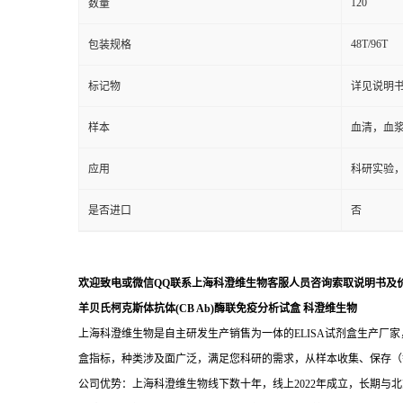
120
数量
48T/96T
包装规格
标记物
详见说明
样本
血清，血
应用
科研实验
是否进口
否
欢迎致电或微信QQ联系上海科澄维生物客服人员咨询索取说明书及
羊贝氏柯克斯体抗体(CB Ab)酶联免疫分析试盒
科澄维生物
上海科澄维生物是自主研发生产销售为一体的ELISA试剂盒生产厂家
盒指标，种类涉及面广泛，满足您科研的需求，从样本收集、保存（
公司优势：上海科澄维生物线下数十年，线上2022年成立，长期