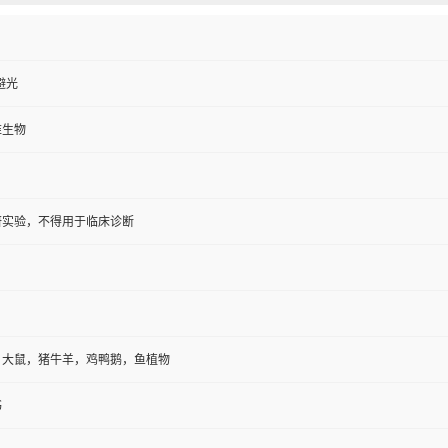
避光
维生物
研实验，不得用于临床诊断
，大鼠，猪牛羊，鸡鸭鹅，鱼植物
书