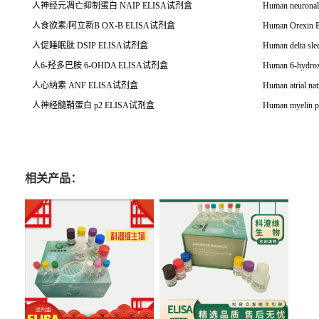
人神经元凋亡抑制蛋白
NAIP ELISA
试剂盒
Human neuronal 
人食欲素
/
阿立新
B OX-B ELISA
试剂盒
Human Orexin
人促睡眠肽
DSIP ELISA
试剂盒
Human delta sle
人
6-
羟多巴胺
6-OHDA ELISA
试剂盒
Human 6-hydr
人心纳素
ANF ELISA
试剂盒
Human atrial na
人神经髓鞘蛋白
p2 ELISA
试剂盒
Human myelin p
相关产品：