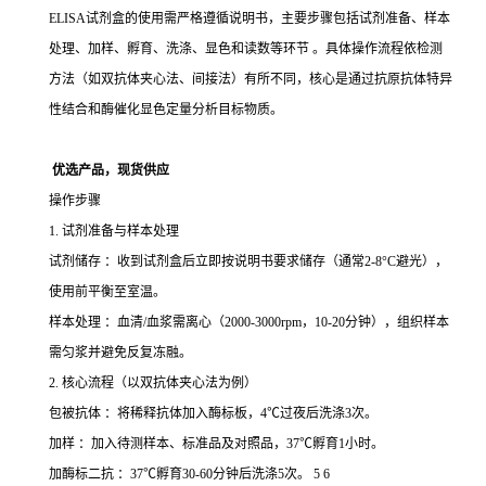
ELISA试剂盒的使用需严格遵循说明书，主要步骤包括试剂准备、样本
处理、加样、孵育、洗涤、显色和读数等环节 。具体操作流程依检测
方法（如双抗体夹心法、间接法）有所不同，核心是通过抗原抗体特异
性结合和酶催化显色定量分析目标物质。
优选产品，现货供应
操作步骤
1. 试剂准备与样本处理
试剂储存 ：收到试剂盒后立即按说明书要求储存（通常2-8°C避光），
使用前平衡至室温。
样本处理 ：血清/血浆需离心（2000-3000rpm，10-20分钟），组织样本
需匀浆并避免反复冻融。
2. 核心流程（以双抗体夹心法为例）
包被抗体 ：将稀释抗体加入酶标板，4℃过夜后洗涤3次。
加样 ：加入待测样本、标准品及对照品，37℃孵育1小时。
加酶标二抗 ：37℃孵育30-60分钟后洗涤5次。 5 6