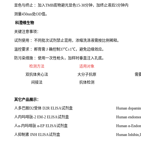
显色与终止 ：加入TMB底物避光显色15-30分钟，加终止液后5分钟内
测量450nm处OD值。
科澄维生物
关键注意事项：
试剂使用 ：不同批次试剂禁止混用，浓缩洗涤液需按比例稀释。
温控要求 ：孵育需 J 确控制37℃±1℃，避免边缘效应。
防污染措施 ：使用一次性枪头，加样时垂直注入孔底。
检测方法
适用对象
双抗体夹心法
大分子抗原
需
间接法
抗体检测
其它产品展示：
人多巴胺
D2
受体
D2R ELISA
试剂盒
Human dopamin
人内吗啡肽
-2 EM-2 ELISA
试剂盒
Human endomor
人
α
-
内吗啡肽
α
-EP ELISA
试剂盒
Human
α
-Endom
人抑制素
INH ELISA
试剂盒
Human Inhibin