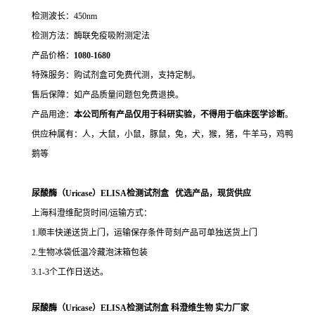
检测波长：450nm
检测方法：酶联免疫吸附测定法
产品价格：
10
80-1680
特殊服务：购试剂盒可免费代测，支持定制。
售后保障：如产品质量问题包免费退换。
产品用途：
本公司所有产品仅用于科研实验，不得用于临床医学诊断
。
供应种属有：人，大鼠，小鼠，豚鼠，兔，犬，猴，猪，牛羊马，鸡鸭
鹅等
尿酸酶（Uricase）ELISA检测试剂盒 优选产品，现货供应
上海科澄维配货时间/运输方式：
1.顺丰快递送货上门，运输保存条件苛刻产品可单独送货上门
2.生物冰袋低温冷藏泡沫箱包装
3.1-3个工作日送达。
尿酸酶（Uricase）ELISA检测试剂盒
科澄维生物
实力厂家