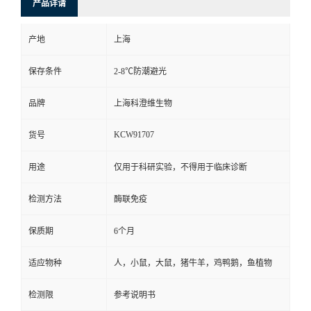
产品详请
产地
上海
保存条件
2-8℃防潮避光
品牌
上海科澄维生物
KCW91707
货号
用途
仅用于科研实验，不得用于临床诊断
检测方法
酶联免疫
保质期
6个月
适应物种
人，小鼠，大鼠，猪牛羊，鸡鸭鹅，鱼植物
检测限
参考说明书