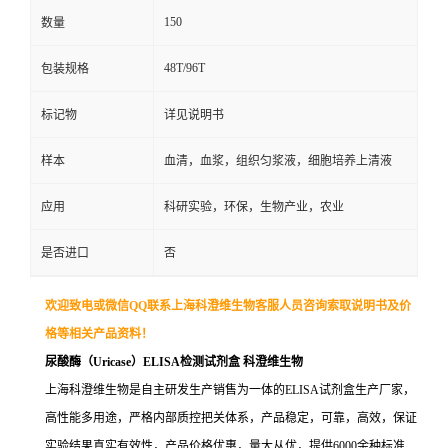
150
数量
48T/96T
包装规格
标记物
详见说明书
样本
血清，血浆，组织匀浆液，细胞培养上清液
应用
科研实验，环保，生物产业，农业
是否进口
否
欢迎致电或微信QQ联系上海科澄维生物客服人员咨询索取说明书及价
格等相关产品资料！
尿酸酶（Uricase）ELISA检测试剂盒
科澄维生物
上海科澄维生物是自主研发生产销售为一体的ELISA试剂盒生产厂家，
高性能多用途，严格内部质控把关体系，产品稳定，可靠，高效，保证
实验结果真实有效性，产品价格优惠，量大从优，提供6000余种标准