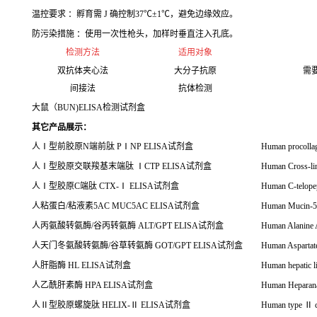
温控要求 ：孵育需 J 确控制37℃±1℃，避免边缘效应。
防污染措施 ：使用一次性枪头，加样时垂直注入孔底。
检测方法
适用对象
双抗体夹心法
大分子抗原
需
间接法
抗体检测
大鼠（BUN)ELISA检测试剂盒
其它产品展示：
人
Ⅰ
型前胶原
N
端前肽
P
Ⅰ
NP ELISA
试剂盒
Human procolla
人
Ⅰ
型胶原交联羧基末端肽
Ⅰ
CTP ELISA
试剂盒
Human Cross-lin
人
Ⅰ
型胶原C端肽 CTX-Ⅰ ELISA试剂盒
Human C-telopep
人粘蛋白
/
粘液素
5AC MUC5AC ELISA
试剂盒
Human Mucin-
人丙氨酸转氨酶
/
谷丙转氨酶
ALT/GPT ELISA
试剂盒
Human Alanine 
人天门冬氨酸转氨酶
/
谷草转氨酶
GOT/GPT ELISA
试剂盒
Human Aspartat
人肝脂酶
HL ELISA
试剂盒
Human hepatic 
人乙酰肝素酶
HPA ELISA
试剂盒
Human Heparan
人
Ⅱ
型胶原螺旋肽
HELIX-
Ⅱ
ELISA
试剂盒
Human type
Ⅱ