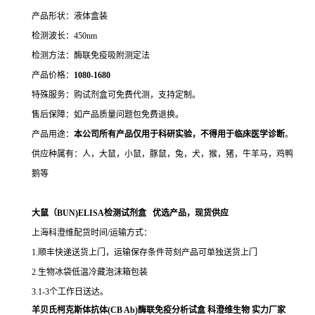
产品形状：液体盒装
检测波长：450nm
检测方法：酶联免疫吸附测定法
产品价格：
10
80-1680
特殊服务：购试剂盒可免费代测，支持定制。
售后保障：如产品质量问题包免费退换。
产品用途：
本公司所有产品仅用于科研实验，不得用于临床医学诊断
。
供应种属有：人，大鼠，小鼠，豚鼠，兔，犬，猴，猪，牛羊马，鸡鸭
鹅等
大鼠（BUN)ELISA检测试剂盒 优选产品，现货供应
上海科澄维配货时间/运输方式：
1.顺丰快递送货上门，运输保存条件苛刻产品可单独送货上门
2.生物冰袋低温冷藏泡沫箱包装
3.1-3个工作日送达。
羊贝氏柯克斯体抗体(CB Ab)酶联免疫分析试盒
科澄维生物
实力厂家