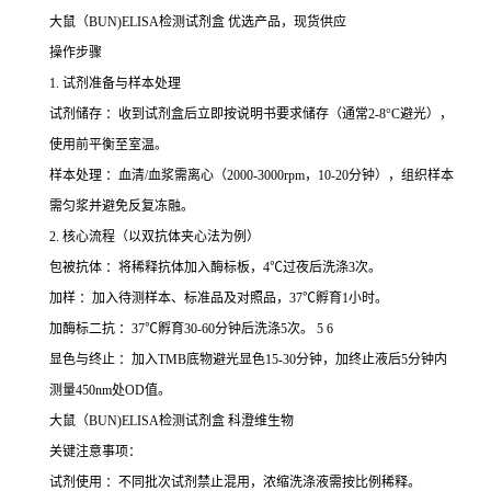
大鼠（BUN)ELISA检测试剂盒 优选产品，现货供应
操作步骤
1. 试剂准备与样本处理
试剂储存 ：收到试剂盒后立即按说明书要求储存（通常2-8°C避光），
使用前平衡至室温。
样本处理 ：血清/血浆需离心（2000-3000rpm，10-20分钟），组织样本
需匀浆并避免反复冻融。
2. 核心流程（以双抗体夹心法为例）
包被抗体 ：将稀释抗体加入酶标板，4℃过夜后洗涤3次。
加样 ：加入待测样本、标准品及对照品，37℃孵育1小时。
加酶标二抗 ：37℃孵育30-60分钟后洗涤5次。 5 6
显色与终止 ：加入TMB底物避光显色15-30分钟，加终止液后5分钟内
测量450nm处OD值。
大鼠（BUN)ELISA检测试剂盒 科澄维生物
关键注意事项：
试剂使用 ：不同批次试剂禁止混用，浓缩洗涤液需按比例稀释。