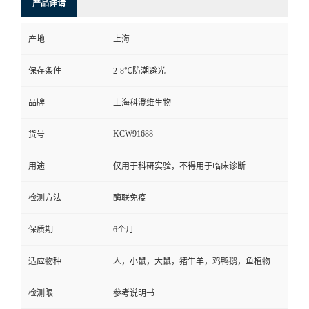
产品详请
产地
上海
保存条件
2-8℃防潮避光
品牌
上海科澄维生物
KCW91688
货号
用途
仅用于科研实验，不得用于临床诊断
检测方法
酶联免疫
保质期
6个月
适应物种
人，小鼠，大鼠，猪牛羊，鸡鸭鹅，鱼植物
检测限
参考说明书