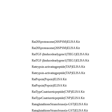
Rat26Sproteasome(26SPSM)ELISA Kit
Rat26Sproteasome(26SPSM)ELISA Kit
RatTGF-βinducedearlygene1(TIEG1)ELISA Kit
RatTGF-βinducedearlygene1(TIEG1)ELISA Kit
Rattrypsin-activatingpeptide(TAP)ELISA Kit
Rattrypsin-activatingpeptide(TAP)ELISA Kit
RatPepsin(Pepsin)ELISA Kit
RatPepsin(Pepsin)ELISA Kit
RatTypeCnatriureticpeptide(CNP)ELISA Kit
RatTypeCnatriureticpeptide(CNP)ELISA Kit
RatαglutathioneStransferase(α-GST)ELISA Kit
RatαglutathioneStransferase(α-GST)ELISA Kit