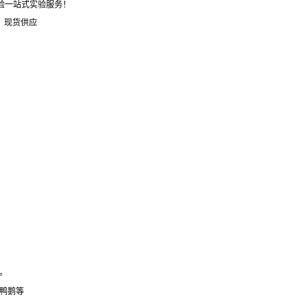
体验一站式实验服务！
，现货供应
。
鸭鹅等