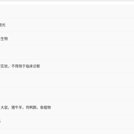
避光
维生物
研实验，不得用于临床诊断
，大鼠，猪牛羊，鸡鸭鹅，鱼植物
书