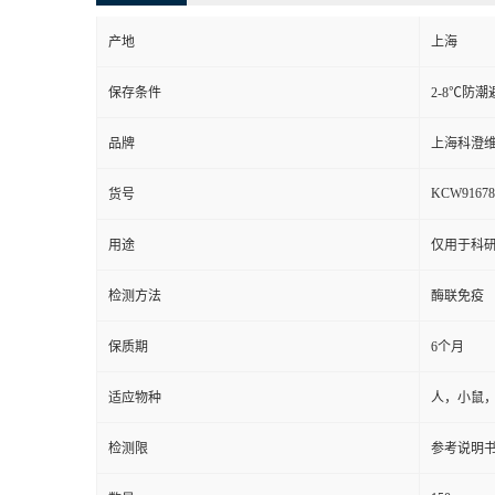
产地
上海
保存条件
2-8℃防潮
品牌
上海科澄
KCW91678
货号
用途
仅用于科
检测方法
酶联免疫
保质期
6个月
适应物种
人，小鼠
检测限
参考说明