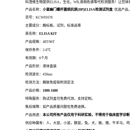
科澄维生物提供ELISA，生化，WB,液相色谱等代检测服务！让您
产品名称：
小鼠幽门螺杆菌病抗原(HP)ELISA检测试剂盒
优选产品
货号：KCW91678
主要成分：酶标板，试剂，标准品等
英名称：
ELISA KIT
产品规格：48T/96T
保存条件：2-8℃
有效期：6个月
产品形状：液体盒装
检测波长：450nm
检测方法：酶联免疫吸附测定法
产品价格：
10
80-1680
特殊服务：购试剂盒可免费代测，支持定制。
售后保障：如产品质量问题包免费退换。
产品用途：
本公司所有产品仅用于科研实验，不得用于临床医学诊断
供应种属有：人，大鼠，小鼠，豚鼠，兔，犬，猴，猪，牛羊马，鸡