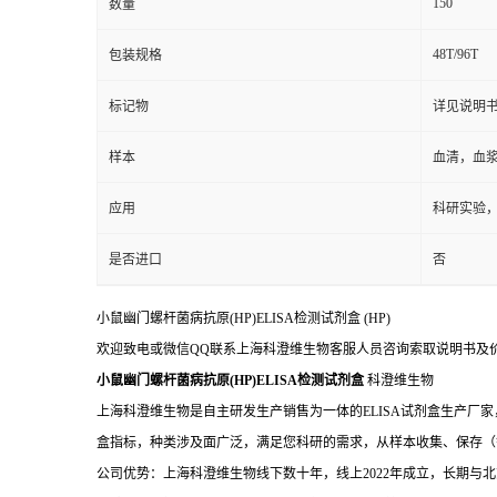
150
数量
48T/96T
包装规格
标记物
详见说明
样本
血清，血
应用
科研实验
是否进口
否
小鼠幽门螺杆菌病抗原(HP)ELISA检测试剂盒
(HP)
欢迎致电或微信QQ联系上海科澄维生物客服人员咨询索取说明书及
小鼠幽门螺杆菌病抗原(HP)ELISA检测试剂盒
科澄维生物
上海科澄维生物是自主研发生产销售为一体的ELISA试剂盒生产厂家
盒指标，种类涉及面广泛，满足您科研的需求，从样本收集、保存（
公司优势：上海科澄维生物线下数十年，线上2022年成立，长期