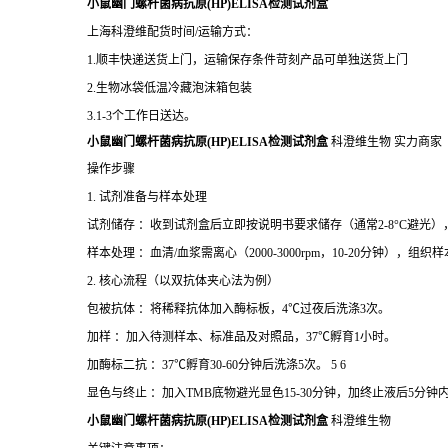
小鼠幽门螺杆菌病抗原(HP)ELISA检测试剂盒
上海科澄维配货时间/运输方式：
1.顺丰快递送货上门，运输保存条件苛刻产品可单独送货上门
2.生物冰袋低温冷藏泡沫箱包装
3.1-3个工作日送达。
小鼠幽门螺杆菌病抗原(HP)ELISA检测试剂盒
科澄维生物 实力商家
操作步骤
1. 试剂准备与样本处理
试剂储存 ：收到试剂盒后立即按说明书要求储存（通常2-8°C避光
样本处理 ：血清/血浆需离心（2000-3000rpm，10-20分钟），
2. 核心流程（以双抗体夹心法为例）
包被抗体 ：将稀释抗体加入酶标板，4℃过夜后洗涤3次。
加样 ：加入待测样本、标准品及对照品，37℃孵育1小时。
加酶标二抗 ：37℃孵育30-60分钟后洗涤5次。 5 6
显色与终止 ：加入TMB底物避光显色15-30分钟，加终止液后5分钟内
小鼠幽门螺杆菌病抗原(HP)ELISA检测试剂盒
科澄维生物