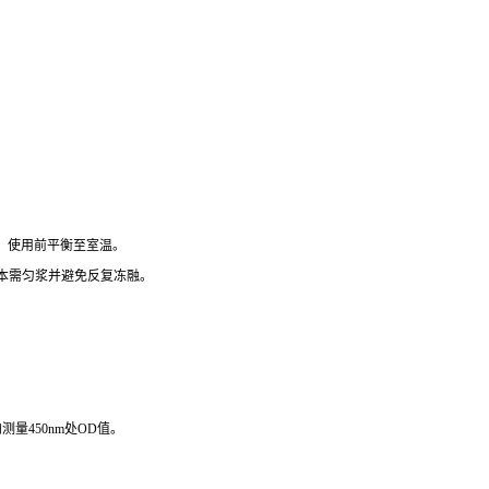
），使用前平衡至室温。
组织样本需匀浆并避免反复冻融。
测量450nm处OD值。