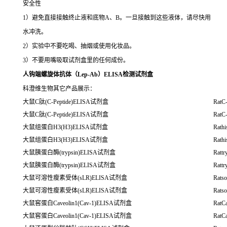
安全性
1）避免直接接触终止液和底物A、B。一旦接触到这些液体，请尽快用
水冲洗。
2）实验中不要吃喝、抽烟或使用化妆品。
3）不要用嘴吸取试剂盒里的任何成份。
人钩端螺旋体抗体（Lep-Ab）ELISA检测试剂盒
科澄维生物其它产品展示：
大鼠C肽(C-Peptide)ELISA试剂盒
RatC-
大鼠C肽(C-Peptide)ELISA试剂盒
RatC-
大鼠组蛋白H3(H3)ELISA试剂盒
Rath
大鼠组蛋白H3(H3)ELISA试剂盒
Rath
大鼠胰蛋白酶(trypsin)ELISA试剂盒
Rattr
大鼠胰蛋白酶(trypsin)ELISA试剂盒
Rattr
大鼠可溶性瘦素受体(sLR)ELISA试剂盒
Ratso
大鼠可溶性瘦素受体(sLR)ELISA试剂盒
Ratso
大鼠窖蛋白Caveolin1(Cav-1)ELISA试剂盒
RatC
大鼠窖蛋白Caveolin1(Cav-1)ELISA试剂盒
RatC