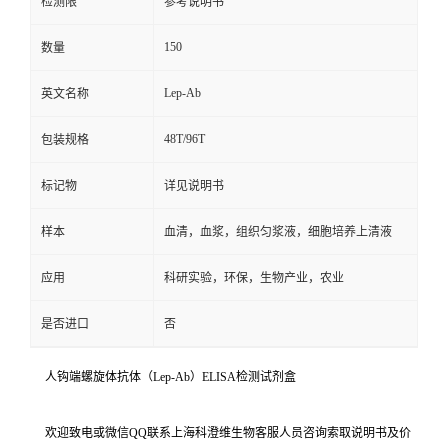
检测限
参考说明书
150
数量
Lep-Ab
英文名称
48T/96T
包装规格
标记物
详见说明书
样本
血清，血浆，组织匀浆液，细胞培养上清液
应用
科研实验，环保，生物产业，农业
是否进口
否
人钩端螺旋体抗体（Lep-Ab）ELISA检测试剂盒
欢迎致电或微信QQ联系上海科澄维生物客服人员咨询索取说明书及价