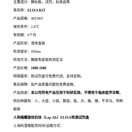
主要成分：酶标板，试剂，标准品等
英名称：
ELISA KIT
产品规格：48T/96T
保存条件：2-8℃
有效期：6个月
产品形状：液体盒装
检测波长：450nm
检测方法：酶联免疫吸附测定法
产品价格：
10
80-1680
特殊服务：购试剂盒可免费代测，支持定制。
售后保障：如产品质量问题包免费退换。
产品用途：
本公司所有产品仅用于科研实验，不得用于临床医学诊断
。
供应种属有：人，大鼠，小鼠，豚鼠，兔，犬，猴，猪，牛羊马，鸡鸭
鹅等
人钩端螺旋体抗体（Lep-Ab）ELISA检测试剂盒
上海科澄维配货时间/运输方式：