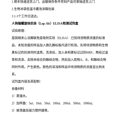
1.顺丰快递送货上门，运输保存条件苛刻产品可单独送货上门
2.生物冰袋低温冷藏泡沫箱包装
3.1-3个工作日送达。
人钩端螺旋体抗体（Lep-Ab）ELISA检测试剂盒
试验原理：
是固相夹心法酶联免疫吸附实验（ELISA）.已知待测物质浓度的标准
品、未知浓度的样品加入微孔酶标板内进行检测。先将待测物质和生物
素标记的抗体同时温育。洗涤后，加入亲和素标记过的HRP。再经过温
育和洗涤，去除未结合的酶结合物，然后加入底物A、B，和酶结合物
同时作用。产生颜色。颜色的深浅和样品中待测物质的浓度呈比例关
系。
试剂盒内容及其配制：
自备材料
1）蒸馏水。
2）加样器：5ul、10ul、50ul、100ul、200ul、500ul、1000ul。
3）振荡器及磁力搅拌器等。