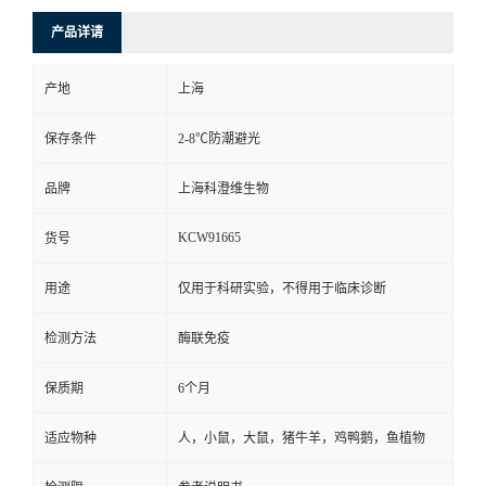
产品详请
产地
上海
保存条件
2-8℃防潮避光
品牌
上海科澄维生物
KCW91665
货号
用途
仅用于科研实验，不得用于临床诊断
检测方法
酶联免疫
保质期
6个月
适应物种
人，小鼠，大鼠，猪牛羊，鸡鸭鹅，鱼植物