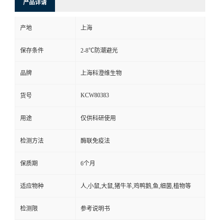
产品详请
产地
上海
保存条件
2-8℃防潮避光
品牌
上海科澄维生物
KCW80383
货号
用途
仅供科研使用
检测方法
酶联免疫法
保质期
6个月
适应物种
人,小鼠,大鼠,猪牛羊,鸡鸭鹅,鱼,细菌,植物等
检测限
参考说明书