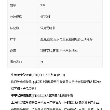
300
数量
48T/96T
包装规格
标记物
详见说明书
样本
血清,血浆,组织匀浆液,细胞培养上清液等
应用
科研实验,环保,生物产业,农业
是否进口
否
牛甲状旁腺激素(PTH)ELISA试剂盒
(PTH)
欢迎致电或微信QQ联系上海科澄维生物客服人员咨询索取说明书及价
格等相关产品资料！
牛甲状旁腺激素(PTH)ELISA试剂盒
科澄维生物
上海科澄维生物是自主研发生产销售为一体的ELISA试剂盒生产企业，
高性能多用途，严格内部质控把关体系，产品稳定，可靠，高效，保证