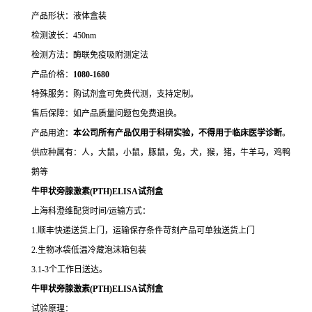
产品形状：液体盒装
检测波长：450nm
检测方法：酶联免疫吸附测定法
产品价格：
10
80-1680
特殊服务：购试剂盒可免费代测，支持定制。
售后保障：如产品质量问题包免费退换。
产品用途：
本公司所有产品仅用于科研实验，不得用于临床医学诊断
。
供应种属有：人，大鼠，小鼠，豚鼠，兔，犬，猴，猪，牛羊马，鸡鸭
鹅等
牛甲状旁腺激素(PTH)ELISA试剂盒
上海科澄维配货时间/运输方式：
1.顺丰快递送货上门，运输保存条件苛刻产品可单独送货上门
2.生物冰袋低温冷藏泡沫箱包装
3.1-3个工作日送达。
牛甲状旁腺激素(PTH)ELISA试剂盒
试验原理：