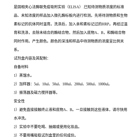
是固相夹心法酶联免疫吸附实验（ELISA）.已知待测物质浓度的标准
品、未知浓度的样品加入微孔酶标板内进行检测。先将待测物质和生物
素标记的抗体同时温育。洗涤后，加入亲和素标记过的HRP。再经过温
育和洗涤，去除未结合的酶结合物，然后加入底物A、B，和酶结合物
同时作用。产生颜色。颜色的深浅和样品中待测物质的浓度呈比例关
系。
试剂盒内容及其配制：
自备材料
1）蒸馏水。
2）加样器：5ul、10ul、50ul、100ul、200ul、500ul、1000ul。
3）振荡器及磁力搅拌器等。
安全性
1）避免直接接触终止液和底物A、B。一旦接触到这些液体，请尽快用
水冲洗。
2）实验中不要吃喝、抽烟或使用化妆品。
3）不要用嘴吸取试剂盒里的任何成份。