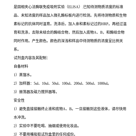
是固相夹心法酶联免疫吸附实验（ELISA）.已知待测物质浓度的标准
品、未知浓度的样品加入微孔酶标板内进行检测。先将待测物质和生物
素标记的抗体同时温育。洗涤后，加入亲和素标记过的HRP。再经过温
育和洗涤，去除未结合的酶结合物，然后加入底物A、B，和酶结合物
同时作用。产生颜色。颜色的深浅和样品中待测物质的浓度呈比例关
系。
试剂盒内容及其配制：
自备材料
1）蒸馏水。
2）加样器：5ul、10ul、50ul、100ul、200ul、500ul、1000ul。
3）振荡器及磁力搅拌器等。
安全性
1）避免直接接触终止液和底物A、B。一旦接触到这些液体，请尽快用
水冲洗。
2）实验中不要吃喝、抽烟或使用化妆品。
3）不要用嘴吸取试剂盒里的任何成份。