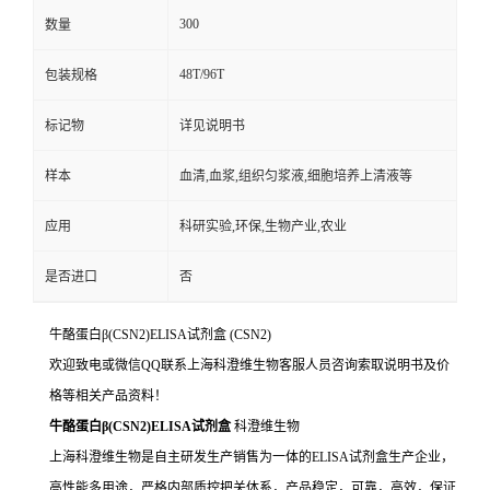
300
数量
48T/96T
包装规格
标记物
详见说明书
样本
血清,血浆,组织匀浆液,细胞培养上清液等
应用
科研实验,环保,生物产业,农业
是否进口
否
牛酪蛋白β(CSN2)ELISA试剂盒
(CSN2)
欢迎致电或微信QQ联系上海科澄维生物客服人员咨询索取说明书及价
格等相关产品资料！
牛酪蛋白β(CSN2)ELISA试剂盒
科澄维生物
上海科澄维生物是自主研发生产销售为一体的ELISA试剂盒生产企业，
高性能多用途，严格内部质控把关体系，产品稳定，可靠，高效，保证