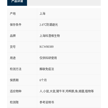
产品详请
产地
上海
保存条件
2-8℃防潮避光
品牌
上海科澄维生物
KCW80389
货号
用途
仅供科研使用
检测方法
酶联免疫法
保质期
6个月
适应物种
人,小鼠,大鼠,猪牛羊,鸡鸭鹅,鱼,细菌,植物等
检测限
参考说明书