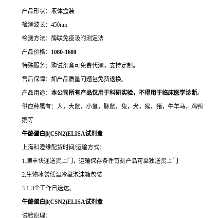
产品形状：液体盒装
检测波长：450nm
检测方法：酶联免疫吸附测定法
产品价格：
10
80-1680
特殊服务：购试剂盒可免费代测，支持定制。
售后保障：如产品质量问题包免费退换。
产品用途：
本公司所有产品仅用于科研实验，不得用于临床医学诊断
。
供应种属有：人，大鼠，小鼠，豚鼠，兔，犬，猴，猪，牛羊马，鸡鸭
鹅等
牛酪蛋白β(CSN2)ELISA试剂盒
上海科澄维配货时间/运输方式：
1.顺丰快递送货上门，运输保存条件苛刻产品可单独送货上门
2.生物冰袋低温冷藏泡沫箱包装
3.1-3个工作日送达。
牛酪蛋白β(CSN2)ELISA试剂盒
试验原理：