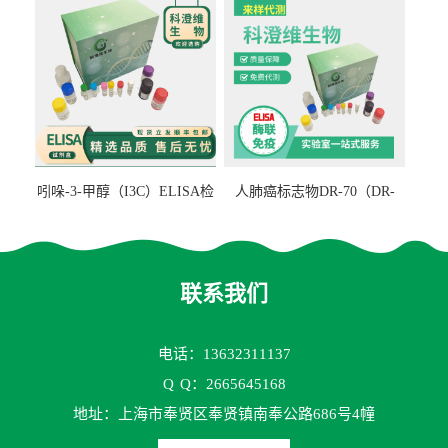
吲哚-3-甲醇（I3C）ELISA检
人肺癌标志物DR-70（DR-
测试剂盒
70TM）ELISA检测试剂盒
联系我们
电话：13632311137
Q
Q：2665645168
地址：上海市奉贤区奉贤镇南奉公路686号4幢