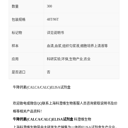
300
数量
48T/96T
包装规格
标记物
详见说明书
样本
血清,血浆,组织匀浆液,细胞培养上清液等
应用
科研实验,环保,生物产业,农业
是否进口
否
牛降钙素(CALCA/CALC)ELISA试剂盒
欢迎致电或微信QQ联系上海科澄维生物客服人员咨询索取说明书及价
格等相关产品资料！
牛降钙素(CALCA/CALC)ELISA试剂盒
科澄维生物
上海科澄维生物是自主研发生产销售为一体的ELISA试剂盒生产企业，