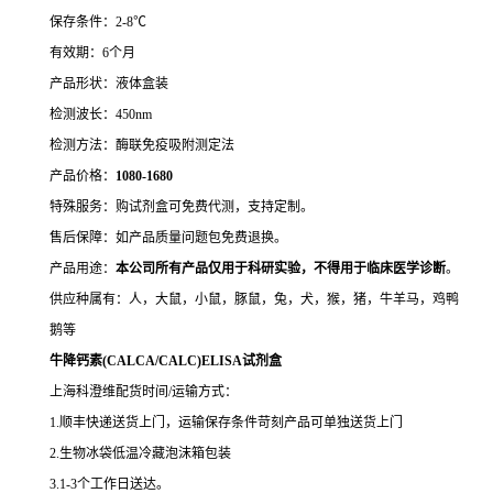
保存条件：2-8℃
有效期：6个月
产品形状：液体盒装
检测波长：450nm
检测方法：酶联免疫吸附测定法
产品价格：
10
80-1680
特殊服务：购试剂盒可免费代测，支持定制。
售后保障：如产品质量问题包免费退换。
产品用途：
本公司所有产品仅用于科研实验，不得用于临床医学诊断
。
供应种属有：人，大鼠，小鼠，豚鼠，兔，犬，猴，猪，牛羊马，鸡鸭
鹅等
牛降钙素(CALCA/CALC)ELISA试剂盒
上海科澄维配货时间/运输方式：
1.顺丰快递送货上门，运输保存条件苛刻产品可单独送货上门
2.生物冰袋低温冷藏泡沫箱包装
3.1-3个工作日送达。