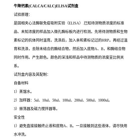
牛降钙素(CALCA/CALC)ELISA试剂盒
试验原理：
是固相夹心法酶联免疫吸附实验（ELISA）.已知待测物质浓度的标准
品、未知浓度的样品加入微孔酶标板内进行检测。先将待测物质和生物
素标记的抗体同时温育。洗涤后，加入亲和素标记过的HRP。再经过温
育和洗涤，去除未结合的酶结合物，然后加入底物A、B，和酶结合物
同时作用。产生颜色。颜色的深浅和样品中待测物质的浓度呈比例关
系。
试剂盒内容及其配制：
自备材料
1）蒸馏水。
2）加样器：5ul、10ul、50ul、100ul、200ul、500ul、1000ul。
3）振荡器及磁力搅拌器等。
安全性
1）避免直接接触终止液和底物A、B。一旦接触到这些液体，请尽快用
水冲洗。