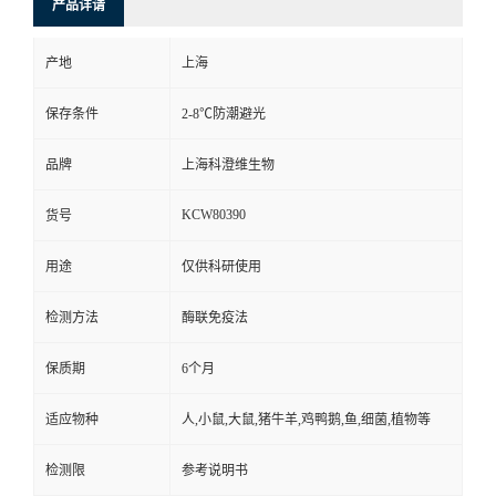
产品详请
产地
上海
保存条件
2-8℃防潮避光
品牌
上海科澄维生物
KCW80390
货号
用途
仅供科研使用
检测方法
酶联免疫法
保质期
6个月
适应物种
人,小鼠,大鼠,猪牛羊,鸡鸭鹅,鱼,细菌,植物等
检测限
参考说明书