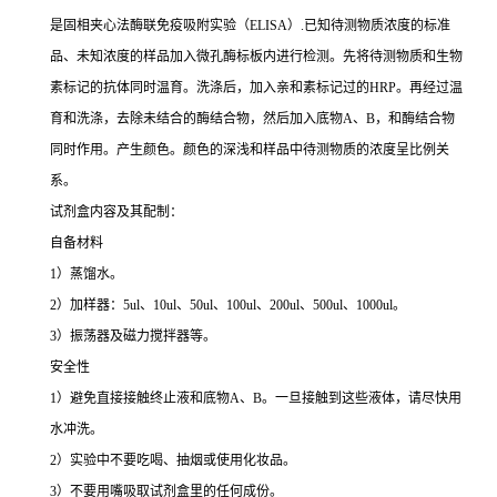
是固相夹心法酶联免疫吸附实验（ELISA）.已知待测物质浓度的标准
品、未知浓度的样品加入微孔酶标板内进行检测。先将待测物质和生物
素标记的抗体同时温育。洗涤后，加入亲和素标记过的HRP。再经过温
育和洗涤，去除未结合的酶结合物，然后加入底物A、B，和酶结合物
同时作用。产生颜色。颜色的深浅和样品中待测物质的浓度呈比例关
系。
试剂盒内容及其配制：
自备材料
1）蒸馏水。
2）加样器：5ul、10ul、50ul、100ul、200ul、500ul、1000ul。
3）振荡器及磁力搅拌器等。
安全性
1）避免直接接触终止液和底物A、B。一旦接触到这些液体，请尽快用
水冲洗。
2）实验中不要吃喝、抽烟或使用化妆品。
3）不要用嘴吸取试剂盒里的任何成份。