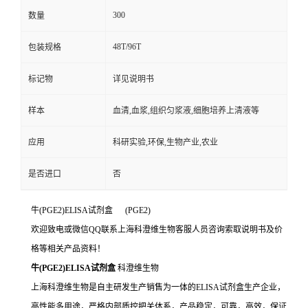
300
数量
48T/96T
包装规格
标记物
详见说明书
样本
血清,血浆,组织匀浆液,细胞培养上清液等
应用
科研实验,环保,生物产业,农业
是否进口
否
牛(PGE2)ELISA试剂盒 (PGE2)
欢迎致电或微信QQ联系上海科澄维生物客服人员咨询索取说明书及价
格等相关产品资料！
牛(PGE2)ELISA试剂盒
科澄维生物
上海科澄维生物是自主研发生产销售为一体的ELISA试剂盒生产企业，
高性能多用途，严格内部质控把关体系，产品稳定，可靠，高效，保证