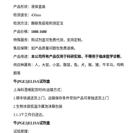
产品形状：液体盒装
检测波长：450nm
检测方法：酶联免疫吸附测定法
产品价格：
10
80-1680
特殊服务：购试剂盒可免费代测，支持定制。
售后保障：如产品质量问题包免费退换。
产品用途：
本公司所有产品仅用于科研实验，不得用于临床医学诊断
。
供应种属有：人，大鼠，小鼠，豚鼠，兔，犬，猴，猪，牛羊马，鸡鸭
鹅等
牛(PGE2)ELISA试剂盒
上海科澄维配货时间/运输方式：
1.顺丰快递送货上门，运输保存条件苛刻产品可单独送货上门
2.生物冰袋低温冷藏泡沫箱包装
3.1-3个工作日送达。
牛(PGE2)ELISA试剂盒
试验原理：