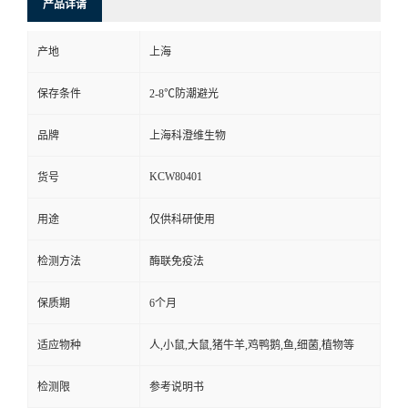
产品详请
产地
上海
保存条件
2-8℃防潮避光
品牌
上海科澄维生物
KCW80401
货号
用途
仅供科研使用
检测方法
酶联免疫法
保质期
6个月
适应物种
人,小鼠,大鼠,猪牛羊,鸡鸭鹅,鱼,细菌,植物等
检测限
参考说明书