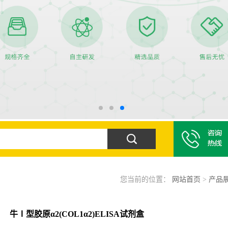
您当前的位置：
网站首页
>
产品
牛Ⅰ型胶原α2(COL1α2)ELISA试剂盒