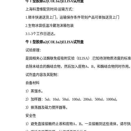
牛Ⅰ型胶原α2(COL1α2)ELISA试剂盒
上海科澄维配货时间/运输方式：
1.顺丰快递送货上门，运输保存条件苛刻产品可单独送货上门
2.生物冰袋低温冷藏泡沫箱包装
3.1-3个工作日送达。
牛Ⅰ型胶原α2(COL1α2)ELISA试剂盒
试验原理：
是固相夹心法酶联免疫吸附实验（ELISA）.已知待测物质浓度的
去除未结合的酶结合物，然后加入底物A、B，和酶结合物同时作用
试剂盒内容及其配制：
自备材料
1）蒸馏水。
2）加样器：5ul、10ul、50ul、100ul、200ul、500ul、1000ul。
3）振荡器及磁力搅拌器等。
安全性
1）避免直接接触终止液和底物A、B。一旦接触到这些液体，请尽快