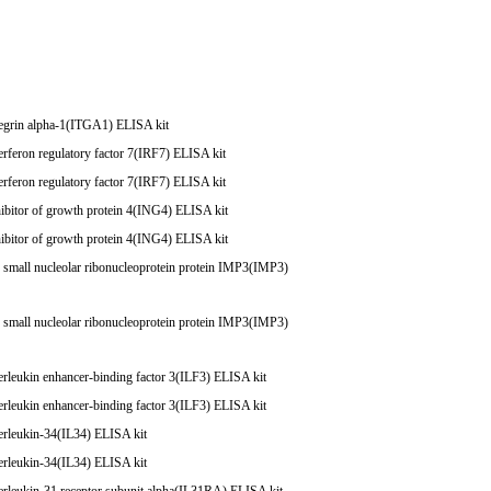
egrin alpha-1(ITGA1) ELISA kit
rferon regulatory factor 7(IRF7) ELISA kit
rferon regulatory factor 7(IRF7) ELISA kit
bitor of growth protein 4(ING4) ELISA kit
bitor of growth protein 4(ING4) ELISA kit
mall nucleolar ribonucleoprotein protein IMP3(IMP3)
mall nucleolar ribonucleoprotein protein IMP3(IMP3)
rleukin enhancer-binding factor 3(ILF3) ELISA kit
rleukin enhancer-binding factor 3(ILF3) ELISA kit
rleukin-34(IL34) ELISA kit
rleukin-34(IL34) ELISA kit