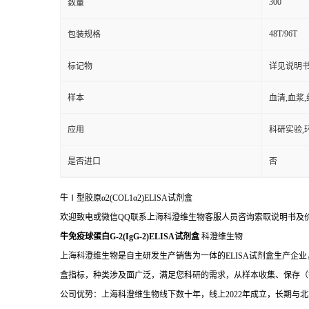
300
数量
48T/96T
包装规格
标记物
详见说明
样本
血清,血浆
应用
科研实验,
是否进口
否
牛Ⅰ型胶原α2(COL1α2)ELISA试剂盒
欢迎致电或微信QQ联系上海科澄维生物客服人员咨询索取说明书及
牛免疫球蛋白G-2(IgG-2)ELISA试剂盒
科澄维生物
上海科澄维生物是自主研发生产销售为一体的ELISA试剂盒生产企业
盒指标，种类涉及面广泛，满足您科研的需求，从样本收集、保存（
公司优势：上海科澄维生物线下数十年，线上2022年成立，长期