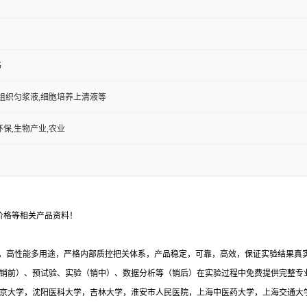
书
,组织匀浆液,细胞培养上清液等
环保,生物产业,农业
价格等相关产品资料！
，高性能多用途，严格内部质控把关体系，产品稳定，可靠，高效，保证实验结果真实有
销前）、预试验、实验（销中）、数据分析等（销后）在实验过程中免费提供完整专
与北京大学，沈阳医科大学，吉林大学，淮安市人民医院，上海中医药大学，上海交通大