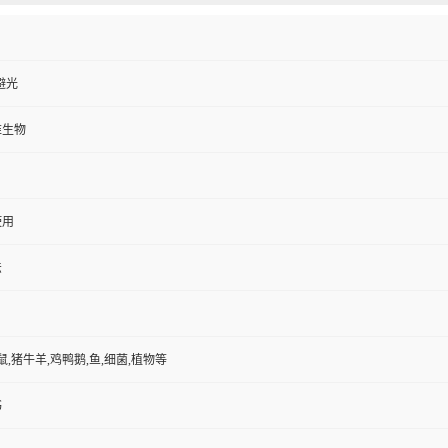
避光
维生物
使用
法
鼠,猪牛羊,鸡鸭鹅,鱼,细菌,植物等
书