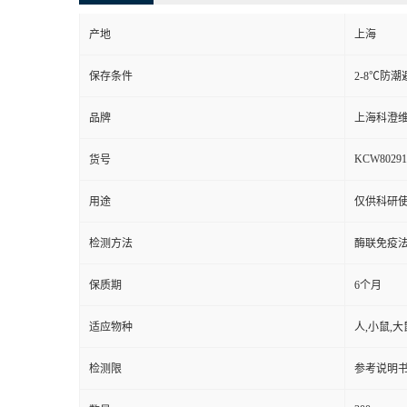
产地
上海
保存条件
2-8℃防潮
品牌
上海科澄
KCW80291
货号
用途
仅供科研
检测方法
酶联免疫
保质期
6个月
适应物种
人,小鼠,大
检测限
参考说明