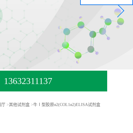
13632311137
展厅
>
其他试剂盒
>
牛Ⅰ型胶原α2(COL1α2)ELISA试剂盒