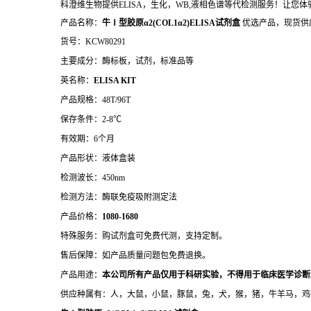
科澄维生物提供ELISA，生化，WB,液相色谱等代检测服务！让您
产品名称：
牛Ⅰ型胶原α2(COL1α2)ELISA试剂盒
优选产品，现货供
货号：KCW80291
主要成分：酶标板，试剂，标准品等
英名称：
ELISA KIT
产品规格：48T/96T
保存条件：2-8℃
有效期：6个月
产品形状：液体盒装
检测波长：450nm
检测方法：酶联免疫吸附测定法
产品价格：
10
80-1680
特殊服务：购试剂盒可免费代测，支持定制。
售后保障：如产品质量问题包免费退换。
产品用途：
本公司所有产品仅用于科研实验，不得用于临床医学诊断
供应种属有：人，大鼠，小鼠，豚鼠，兔，犬，猴，猪，牛羊马，鸡