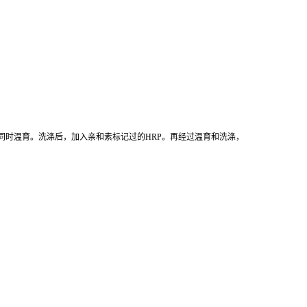
同时温育。洗涤后，加入亲和素标记过的HRP。再经过温育和洗涤，