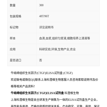
300
数量
48T/96T
包装规格
标记物
详见说明书
样本
血清,血浆,组织匀浆液,细胞培养上清液等
应用
科研实验,环保,生物产业,农业
是否进口
否
牛结缔组织生长因子(CTGF)ELISA试剂盒
(CTGF)
欢迎致电或微信QQ联系上海科澄维生物客服人员咨询索取说明书及价
格等相关产品资料！
牛结缔组织生长因子(CTGF)ELISA试剂盒
科澄维生物
上海科澄维生物是自主研发生产销售为一体的ELISA试剂盒生产企业，
高性能多用途，严格内部质控把关体系，产品稳定，可靠，高效，保证