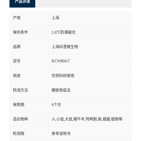
产品详请
产地
上海
保存条件
2-8℃防潮避光
品牌
上海科澄维生物
KCW80417
货号
用途
仅供科研使用
检测方法
酶联免疫法
保质期
6个月
适应物种
人,小鼠,大鼠,猪牛羊,鸡鸭鹅,鱼,细菌,植物等
检测限
参考说明书