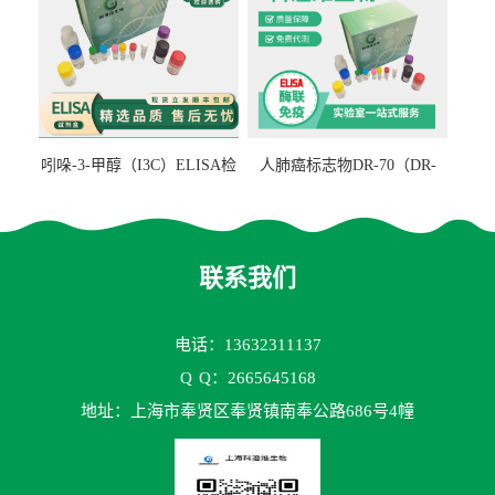
吲哚-3-甲醇（I3C）ELISA检
人肺癌标志物DR-70（DR-
测试剂盒
70TM）ELISA检测试剂盒
联系我们
电话：13632311137
Q
Q：2665645168
地址：上海市奉贤区奉贤镇南奉公路686号4幢