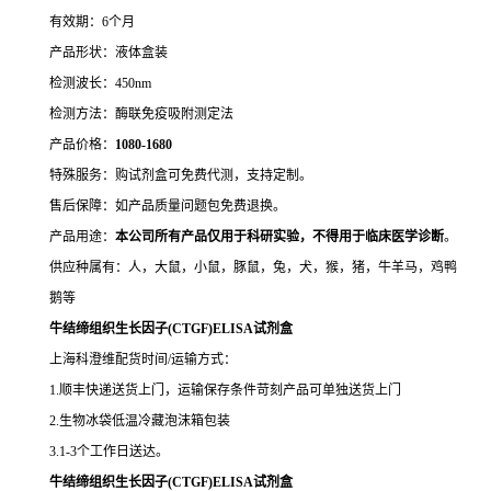
有效期：6个月
产品形状：液体盒装
检测波长：450nm
检测方法：酶联免疫吸附测定法
产品价格：
10
80-1680
特殊服务：购试剂盒可免费代测，支持定制。
售后保障：如产品质量问题包免费退换。
产品用途：
本公司所有产品仅用于科研实验，不得用于临床医学诊断
。
供应种属有：人，大鼠，小鼠，豚鼠，兔，犬，猴，猪，牛羊马，鸡鸭
鹅等
牛结缔组织生长因子(CTGF)ELISA试剂盒
上海科澄维配货时间/运输方式：
1.顺丰快递送货上门，运输保存条件苛刻产品可单独送货上门
2.生物冰袋低温冷藏泡沫箱包装
3.1-3个工作日送达。
牛结缔组织生长因子(CTGF)ELISA试剂盒