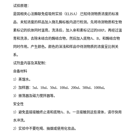
试验原理：
是固相夹心法酶联免疫吸附实验（ELISA）.已知待测物质浓度的标准
品、未知浓度的样品加入微孔酶标板内进行检测。先将待测物质和生物
素标记的抗体同时温育。洗涤后，加入亲和素标记过的HRP。再经过温
育和洗涤，去除未结合的酶结合物，然后加入底物A、B，和酶结合物
同时作用。产生颜色。颜色的深浅和样品中待测物质的浓度呈比例关
系。
试剂盒内容及其配制：
自备材料
1）蒸馏水。
2）加样器：5ul、10ul、50ul、100ul、200ul、500ul、1000ul。
3）振荡器及磁力搅拌器等。
安全性
1）避免直接接触终止液和底物A、B。一旦接触到这些液体，请尽快用
水冲洗。
2）实验中不要吃喝、抽烟或使用化妆品。