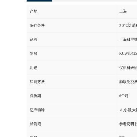
产地
上海
保存条件
2-8℃防潮
品牌
上海科澄
KCW80425
货号
用途
仅供科研
检测方法
酶联免疫
保质期
6个月
适应物种
人,小鼠,大
检测限
参考说明