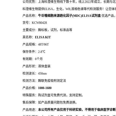
公司优势：上海科澄维生物线下数十年，线上2022年成立，长期
科澄维生物提供ELISA，生化，WB,液相色谱等代检测服务！让您
产品名称：
牛巨噬细胞来源趋化因子(MDC)ELISA试剂盒
优选产品
货号：KCW80428
主要成分：酶标板，试剂，标准品等
英名称：
ELISA KIT
产品规格：48T/96T
保存条件：2-8℃
有效期：6个月
产品形状：液体盒装
检测波长：450nm
检测方法：酶联免疫吸附测定法
产品价格：
10
80-1680
特殊服务：购试剂盒可免费代测，支持定制。
售后保障：如产品质量问题包免费退换。
产品用途：
本公司所有产品仅用于科研实验，不得用于临床医学诊断