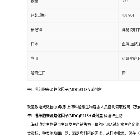
300
数量
48T/96T
包装规格
标记物
详见说明
样本
血清,血浆
应用
科研实验,
是否进口
否
牛巨噬细胞来源趋化因子(MDC)ELISA试剂盒
欢迎致电或微信QQ联系上海科澄维生物客服人员咨询索取说明书及
牛巨噬细胞来源趋化因子(MDC)ELISA试剂盒
科澄维生物
上海科澄维生物是自主研发生产销售为一体的ELISA试剂盒生产企业
盒指标，种类涉及面广泛，满足您科研的需求，从样本收集、保存（