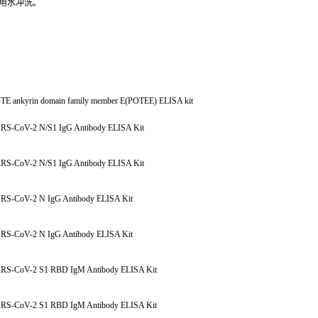
用水冲洗。
E ankyrin domain family member E(POTEE) ELISA kit
S-CoV-2 N/S1 IgG Antibody ELISA Kit
S-CoV-2 N/S1 IgG Antibody ELISA Kit
S-CoV-2 N IgG Antibody ELISA Kit
S-CoV-2 N IgG Antibody ELISA Kit
RS-CoV-2 S1 RBD IgM Antibody ELISA Kit
RS-CoV-2 S1 RBD IgM Antibody ELISA Kit