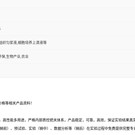
书
,组织匀浆液,细胞培养上清液等
环保,生物产业,农业
价格等相关产品资料！
，高性能多用途，严格内部质控把关体系，产品稳定，可靠，高效，保证实验结果真实有
销前）、预试验、实验（销中）、数据分析等（销后）在实验过程中免费提供完整专