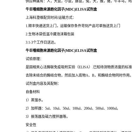
供应种属有：人，大鼠，小鼠，豚鼠，兔，犬，猴，猪，牛羊马，鸡
牛巨噬细胞来源趋化因子(MDC)ELISA试剂盒
上海科澄维配货时间/运输方式：
1.顺丰快递送货上门，运输保存条件苛刻产品可单独送货上门
2.生物冰袋低温冷藏泡沫箱包装
3.1-3个工作日送达。
牛巨噬细胞来源趋化因子(MDC)ELISA试剂盒
试验原理：
是固相夹心法酶联免疫吸附实验（ELISA）.已知待测物质浓度的
去除未结合的酶结合物，然后加入底物A、B，和酶结合物同时作用
试剂盒内容及其配制：
自备材料
1）蒸馏水。
2）加样器：5ul、10ul、50ul、100ul、200ul、500ul、1000ul。
3）振荡器及磁力搅拌器等。
安全性