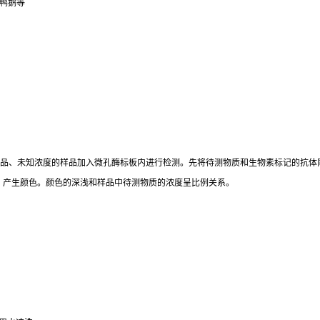
鸭鹅等
标准品、未知浓度的样品加入微孔酶标板内进行检测。先将待测物质和生物素标记的抗体
。产生颜色。颜色的深浅和样品中待测物质的浓度呈比例关系。