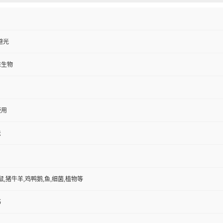
避光
维生物
使用
法
鼠,猪牛羊,鸡鸭鹅,鱼,细菌,植物等
书