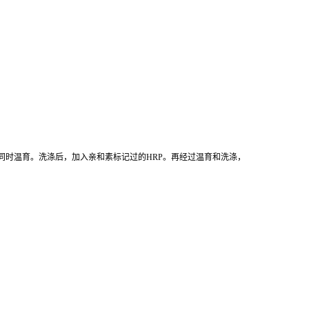
同时温育。洗涤后，加入亲和素标记过的HRP。再经过温育和洗涤，