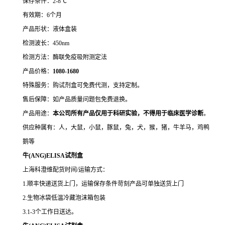
保存条件：2-8℃
有效期：6个月
产品形状：液体盒装
检测波长：450nm
检测方法：酶联免疫吸附测定法
产品价格：
10
80-1680
特殊服务：购试剂盒可免费代测，支持定制。
售后保障：如产品质量问题包免费退换。
产品用途：
本公司所有产品仅用于科研实验，不得用于临床医学诊断
。
供应种属有：人，大鼠，小鼠，豚鼠，兔，犬，猴，猪，牛羊马，鸡鸭
鹅等
牛
(ANG)ELISA试剂盒
上海科澄维配货时间/运输方式：
1.顺丰快递送货上门，运输保存条件苛刻产品可单独送货上门
2.生物冰袋低温冷藏泡沫箱包装
3.1-3个工作日送达。