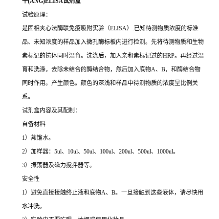
牛
(ANG)ELISA试剂盒
试验原理：
是固相夹心法酶联免疫吸附实验（ELISA）.已知待测物质浓度的标准
品、未知浓度的样品加入微孔酶标板内进行检测。先将待测物质和生物
素标记的抗体同时温育。洗涤后，加入亲和素标记过的HRP。再经过温
育和洗涤，去除未结合的酶结合物，然后加入底物A、B，和酶结合物
同时作用。产生颜色。颜色的深浅和样品中待测物质的浓度呈比例关
系。
试剂盒内容及其配制：
自备材料
1）蒸馏水。
2）加样器：5ul、10ul、50ul、100ul、200ul、500ul、1000ul。
3）振荡器及磁力搅拌器等。
安全性
1）避免直接接触终止液和底物A、B。一旦接触到这些液体，请尽快用
水冲洗。