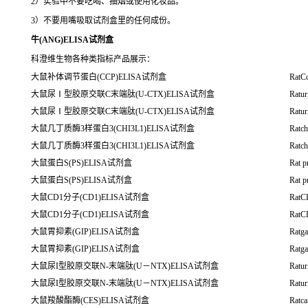
2）实验中不要吃喝、抽烟或使用化妆品。
3）不要用嘴吸取试剂盒里的任何成份。
牛
(ANG)ELISA试剂盒
科澄维生物各种类指标产品展示：
大鼠补体调节蛋白(CCP)ELISA试剂盒
RatC
大鼠尿Ⅰ型胶原交联C末端肽(U-CTX)ELISA试剂盒
Ratur
大鼠尿Ⅰ型胶原交联C末端肽(U-CTX)ELISA试剂盒
Ratur
大鼠几丁质酶3样蛋白3(CHI3L1)ELISA试剂盒
Ratch
大鼠几丁质酶3样蛋白3(CHI3L1)ELISA试剂盒
Ratch
大鼠蛋白S(PS)ELISA试剂盒
Rat p
大鼠蛋白S(PS)ELISA试剂盒
Rat p
大鼠CD1分子(CD1)ELISA试剂盒
RatC
大鼠CD1分子(CD1)ELISA试剂盒
RatC
大鼠胃抑素(GIP)ELISA试剂盒
Ratga
大鼠胃抑素(GIP)ELISA试剂盒
Ratga
大鼠尿I型胶原交联N-末端肽(U－NTX)ELISA试剂盒
Ratur
大鼠尿I型胶原交联N-末端肽(U－NTX)ELISA试剂盒
Ratur
大鼠羧酸酯酶(CES)ELISA试剂盒
Ratca