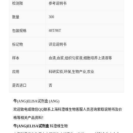
检测限
参考说明书
300
数量
48T/96T
包装规格
标记物
详见说明书
样本
血清,血浆,组织匀浆液,细胞培养上清液等
应用
科研实验,环保,生物产业,农业
是否进口
否
牛
(ANG)ELISA试剂盒
(ANG)
欢迎致电或微信QQ联系上海科澄维生物客服人员咨询索取说明书及价
格等相关产品资料！
牛
(ANG)ELISA试剂盒
科澄维生物