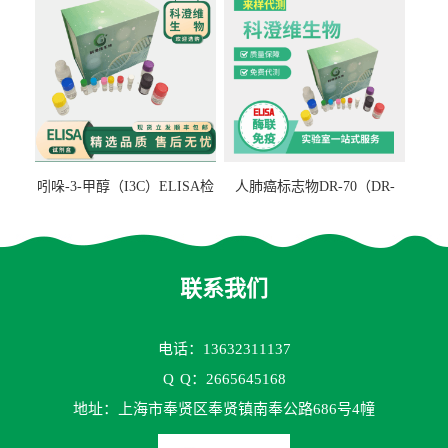
吲哚-3-甲醇（I3C）ELISA检
人肺癌标志物DR-70（DR-
测试剂盒
70TM）ELISA检测试剂盒
联系我们
电话：13632311137
Q
Q：2665645168
地址：上海市奉贤区奉贤镇南奉公路686号4幢