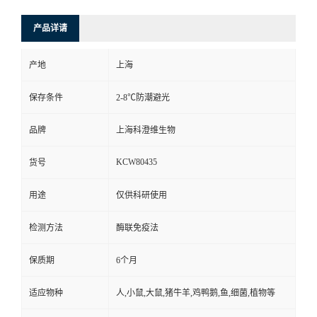
产品详请
产地
上海
保存条件
2-8℃防潮避光
品牌
上海科澄维生物
KCW80435
货号
用途
仅供科研使用
检测方法
酶联免疫法
保质期
6个月
适应物种
人,小鼠,大鼠,猪牛羊,鸡鸭鹅,鱼,细菌,植物等