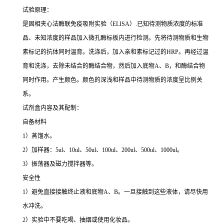
试验原理：
是固相夹心法酶联免疫吸附实验（ELISA）.已知待测物质浓度的标准
品、未知浓度的样品加入微孔酶标板内进行检测。先将待测物质和生物
素标记的抗体同时温育。洗涤后，加入亲和素标记过的HRP。再经过温
育和洗涤，去除未结合的酶结合物，然后加入底物A、B，和酶结合物
同时作用。产生颜色。颜色的深浅和样品中待测物质的浓度呈比例关
系。
试剂盒内容及其配制：
自备材料
1）蒸馏水。
2）加样器：5ul、10ul、50ul、100ul、200ul、500ul、1000ul。
3）振荡器及磁力搅拌器等。
安全性
1）避免直接接触终止液和底物A、B。一旦接触到这些液体，请尽快用
水冲洗。
2）实验中不要吃喝、抽烟或使用化妆品。