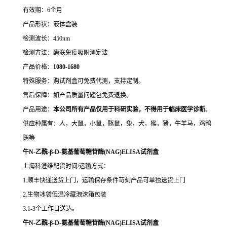
有效期：6个月
产品形状：液体盒装
检测波长：450nm
检测方法：酶联免疫吸附测定法
产品价格：
10
80-1680
特殊服务：购试剂盒可免费代测，支持定制。
售后保障：如产品质量问题包免费退换。
产品用途：
本公司所有产品仅用于科研实验，不得用于临床医学诊断
。
供应种属有：人，大鼠，小鼠，豚鼠，兔，犬，猴，猪，牛羊马，鸡鸭
鹅等
牛N-乙酰-β-D-氨基葡萄糖苷酶(NAG)ELISA试剂盒
上海科澄维配货时间/运输方式：
1.顺丰快递送货上门，运输保存条件苛刻产品可单独送货上门
2.生物冰袋低温冷藏泡沫箱包装
3.1-3个工作日送达。
牛N-乙酰-β-D-氨基葡萄糖苷酶(NAG)ELISA试剂盒