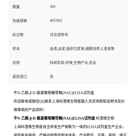
300
数量
48T/96T
包装规格
标记物
详见说明书
样本
血清,血浆,组织匀浆液,细胞培养上清液等
应用
科研实验,环保,生物产业,农业
是否进口
否
牛N-乙酰-β-D-氨基葡萄糖苷酶(NAG)ELISA试剂盒
欢迎致电或微信QQ联系上海科澄维生物客服人员咨询索取说明书及价
格等相关产品资料！
牛N-乙酰-β-D-氨基葡萄糖苷酶(NAG)ELISA试剂盒
科澄维生物
上海科澄维生物是自主研发生产销售为一体的ELISA试剂盒生产企业，
高性能多用途，严格内部质控把关体系，产品稳定，可靠，高效，保证