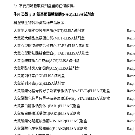
3）不要用嘴吸取试剂盒里的任何成份。
牛N-乙酰-β-D-氨基葡萄糖苷酶(NAG)ELISA试剂盒
科澄维生物各种类指标产品展示：
大鼠肥大细胞类胰蛋白酶(MCT)ELISA试剂盒
Ratma
大鼠肥大细胞类胰蛋白酶(MCT)ELISA试剂盒
Ratma
大鼠心型脂肪酸结合蛋白(h-FABP)ELISA试剂盒
Rathe
大鼠心型脂肪酸结合蛋白(h-FABP)ELISA试剂盒
Rathe
大鼠脂酰辅酶A合成酶(ACS)ELISA试剂盒
Ratl
大鼠脂酰辅酶A合成酶(ACS)ELISA试剂盒
Ratl
大鼠前列环素(PGI)ELISA试剂盒
Ratpr
大鼠前列环素(PGI)ELISA试剂盒
Ratpr
大鼠磷酸化信号传导子及转录激活子3(p-STAT3)ELISA试剂盒
Ratph
大鼠磷酸化信号传导子及转录激活子3(p-STAT3)ELISA试剂盒
Ratph
大鼠蛋白酶激活受体1(PAR1)ELISA试剂盒
Ratpr
大鼠蛋白酶激活受体1(PAR1)ELISA试剂盒
Ratpr
大鼠磷酸化酪氨酸激酶2(P-JAK2)ELISA试剂盒
Ratph
大鼠磷酸化酪氨酸激酶2(P-JAK2)ELISA试剂盒
Ratph