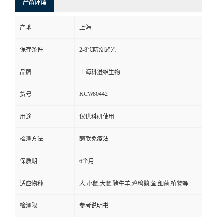
产品详请
产地
上海
保存条件
2-8℃防潮避光
品牌
上海科澄维生物
KCW80442
货号
用途
仅供科研使用
检测方法
酶联免疫法
保质期
6个月
适应物种
人,小鼠,大鼠,猪牛羊,鸡鸭鹅,鱼,细菌,植物等
检测限
参考说明书