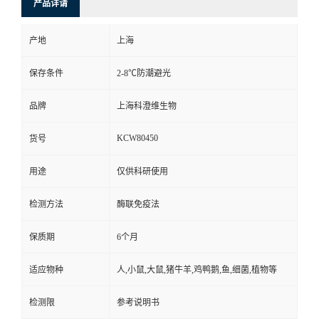
产品详请
产地
上海
保存条件
2-8℃防潮避光
品牌
上海科澄维生物
KCW80450
货号
用途
仅供科研使用
检测方法
酶联免疫法
保质期
6个月
适应物种
人,小鼠,大鼠,猪牛羊,鸡鸭鹅,鱼,细菌,植物等
检测限
参考说明书