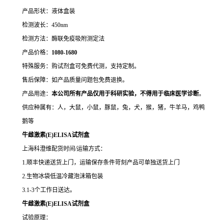
产品形状：液体盒装
检测波长：450nm
检测方法：酶联免疫吸附测定法
产品价格：
10
80-1680
特殊服务：购试剂盒可免费代测，支持定制。
售后保障：如产品质量问题包免费退换。
产品用途：
本公司所有产品仅用于科研实验，不得用于临床医学诊断
。
供应种属有：人，大鼠，小鼠，豚鼠，兔，犬，猴，猪，牛羊马，鸡鸭
鹅等
牛雌激素(E)ELISA试剂盒
上海科澄维配货时间/运输方式：
1.顺丰快递送货上门，运输保存条件苛刻产品可单独送货上门
2.生物冰袋低温冷藏泡沫箱包装
3.1-3个工作日送达。
牛雌激素(E)ELISA试剂盒
试验原理：