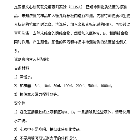
是固相夹心法酶联免疫吸附实验（ELISA）.已知待测物质浓度的标准
品、未知浓度的样品加入微孔酶标板内进行检测。先将待测物质和生物
素标记的抗体同时温育。洗涤后，加入亲和素标记过的HRP。再经过温
育和洗涤，去除未结合的酶结合物，然后加入底物A、B，和酶结合物
同时作用。产生颜色。颜色的深浅和样品中待测物质的浓度呈比例关
系。
试剂盒内容及其配制：
自备材料
1）蒸馏水。
2）加样器：5ul、10ul、50ul、100ul、200ul、500ul、1000ul。
3）振荡器及磁力搅拌器等。
安全性
1）避免直接接触终止液和底物A、B。一旦接触到这些液体，请尽快用
水冲洗。
2）实验中不要吃喝、抽烟或使用化妆品。
3）不要用嘴吸取试剂盒里的任何成份。