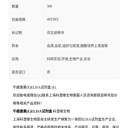
300
数量
48T/96T
包装规格
标记物
详见说明书
样本
血清,血浆,组织匀浆液,细胞培养上清液等
应用
科研实验,环保,生物产业,农业
是否进口
否
牛雌激素(E)ELISA试剂盒
(E)
欢迎致电或微信QQ联系上海科澄维生物客服人员咨询索取说明书及价
格等相关产品资料！
牛雌激素(E)ELISA试剂盒
科澄维生物
上海科澄维生物是自主研发生产销售为一体的ELISA试剂盒生产企业，
高性能多用途，严格内部质控把关体系，产品稳定，可靠，高效，保证