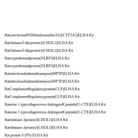
RatcytochromeP450familymember3A2(CYP3A2)ELISA Kit
Ratchitinase3-likeprotein1(CHI3L1)ELISA Kit
Ratchitinase3-likeprotein1(CHI3L1)ELISA Kit
Ratcryptothermalprotein(NLRP3)ELISA Kit
Ratcryptothermalprotein(NLRP3)ELISA Kit
Ratmitochondrialmembranepore(MPTP)ELISA Kit
Ratmitochondrialmembranepore(MPTP)ELISA Kit
RatComplementRegulatoryprotein(CCP)ELISA Kit
RatComplementRegulatoryprotein(CCP)ELISA Kit
RaturineⅠtypecollagencross-linkingendCpeptide(U-CTX)ELISA Kit
RaturineⅠtypecollagencross-linkingendCpeptide(U-CTX)ELISA Kit
Ratchitinase-3protein3(CHI3L1)ELISA Kit
Ratchitinase-3protein3(CHI3L1)ELISA Kit
Rat protein S (PS) ELISA Kit