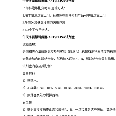
牛天冬氨酸转氨酶(AST)ELISA试剂盒
上海科澄维配货时间/运输方式：
1.顺丰快递送货上门，运输保存条件苛刻产品可单独送货上门
2.生物冰袋低温冷藏泡沫箱包装
3.1-3个工作日送达。
牛天冬氨酸转氨酶(AST)ELISA试剂盒
试验原理：
是固相夹心法酶联免疫吸附实验（ELISA）.已知待测物质浓度的
去除未结合的酶结合物，然后加入底物A、B，和酶结合物同时作用
试剂盒内容及其配制：
自备材料
1）蒸馏水。
2）加样器：5ul、10ul、50ul、100ul、200ul、500ul、1000ul。
3）振荡器及磁力搅拌器等。
安全性
1）避免直接接触终止液和底物A、B。一旦接触到这些液体，请尽快