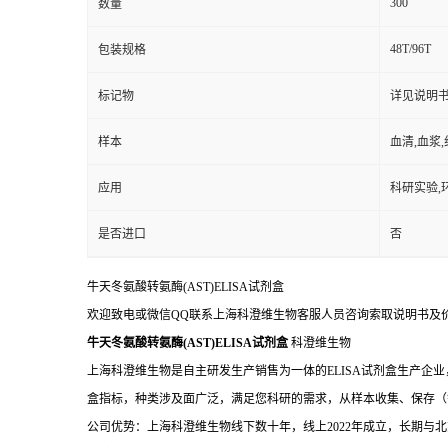
300
数量
48T/96T
包装规格
标记物
详见说明
样本
血清,血浆
应用
科研实验,
是否进口
否
牛天冬氨酸转氨酶(AST)ELISA试剂盒
欢迎致电或微信QQ联系上海科澄维生物客服人员咨询索取说明书及
牛天冬氨酸转氨酶(AST)ELISA试剂盒
科澄维生物
上海科澄维生物是自主研发生产销售为一体的ELISA试剂盒生产企业
盒指标，种类涉及面广泛，满足您科研的需求，从样本收集、保存（
公司优势：上海科澄维生物线下数十年，线上2022年成立，长期