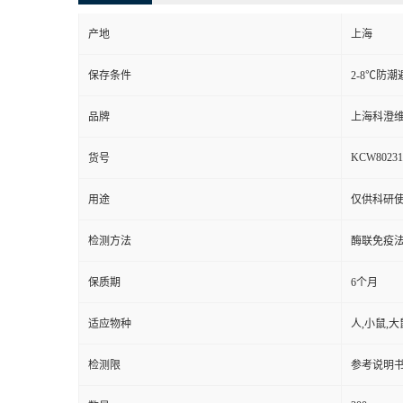
产地
上海
保存条件
2-8℃防潮
品牌
上海科澄
KCW80231
货号
用途
仅供科研
检测方法
酶联免疫
保质期
6个月
适应物种
人,小鼠,大
检测限
参考说明