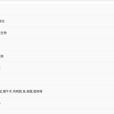
避光
维生物
使用
法
鼠,猪牛羊,鸡鸭鹅,鱼,细菌,植物等
书