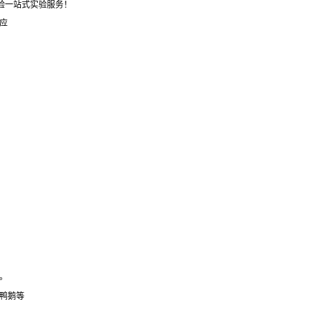
体验一站式实验服务！
应
。
鸭鹅等