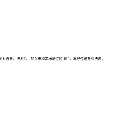
同时温育。洗涤后，加入亲和素标记过的HRP。再经过温育和洗涤，