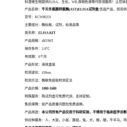
科澄维生物提供ELISA，生化，WB,液相色谱等代检测服务！让您
产品名称：
牛天冬氨酸转氨酶(AST)ELISA试剂盒
优选产品，现货供
货号：KCW80231
主要成分：酶标板，试剂，标准品等
英名称：
ELISA KIT
产品规格：48T/96T
保存条件：2-8℃
有效期：6个月
产品形状：液体盒装
检测波长：450nm
检测方法：酶联免疫吸附测定法
产品价格：
10
80-1680
特殊服务：购试剂盒可免费代测，支持定制。
售后保障：如产品质量问题包免费退换。
产品用途：
本公司所有产品仅用于科研实验，不得用于临床医学诊断
供应种属有：人，大鼠，小鼠，豚鼠，兔，犬，猴，猪，牛羊马，鸡