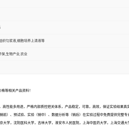
书
,组织匀浆液,细胞培养上清液等
环保,生物产业,农业
价格等相关产品资料！
，高性能多用途，严格内部质控把关体系，产品稳定，可靠，高效，保证实验结果真实有
销前）、预试验、实验（销中）、数据分析等（销后）在实验过程中免费提供完整专
与北京大学，沈阳医科大学，吉林大学，淮安市人民医院，上海中医药大学，上海交通大