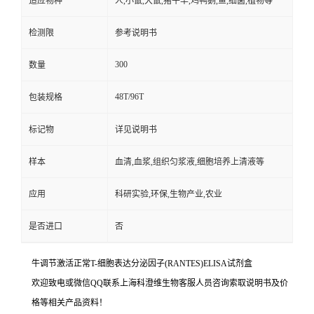
适应物种
人,小鼠,大鼠,猪牛羊,鸡鸭鹅,鱼,细菌,植物等
检测限
参考说明书
300
数量
48T/96T
包装规格
标记物
详见说明书
样本
血清,血浆,组织匀浆液,细胞培养上清液等
应用
科研实验,环保,生物产业,农业
是否进口
否
牛调节激活正常T-细胞表达分泌因子(RANTES)ELISA试剂盒
欢迎致电或微信QQ联系上海科澄维生物客服人员咨询索取说明书及价
格等相关产品资料！