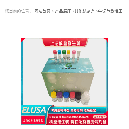
您当前的位置：
网站首页
>
产品展厅
>
其他试剂盒
>
牛调节激活正
常T-细胞表达分泌因子(RANTES)ELISA试剂盒