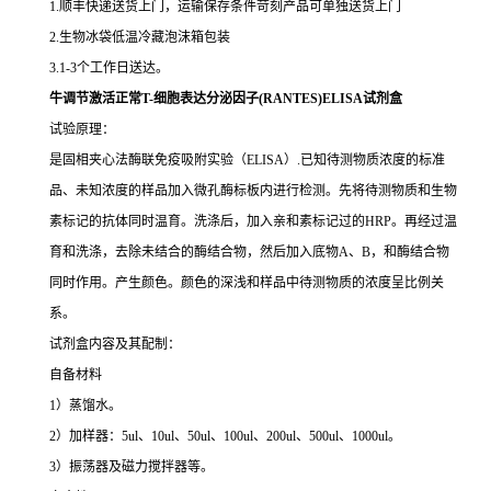
1.顺丰快递送货上门，运输保存条件苛刻产品可单独送货上门
2.生物冰袋低温冷藏泡沫箱包装
3.1-3个工作日送达。
牛调节激活正常T-细胞表达分泌因子(RANTES)ELISA试剂盒
试验原理：
是固相夹心法酶联免疫吸附实验（ELISA）.已知待测物质浓度的标准
品、未知浓度的样品加入微孔酶标板内进行检测。先将待测物质和生物
素标记的抗体同时温育。洗涤后，加入亲和素标记过的HRP。再经过温
育和洗涤，去除未结合的酶结合物，然后加入底物A、B，和酶结合物
同时作用。产生颜色。颜色的深浅和样品中待测物质的浓度呈比例关
系。
试剂盒内容及其配制：
自备材料
1）蒸馏水。
2）加样器：5ul、10ul、50ul、100ul、200ul、500ul、1000ul。
3）振荡器及磁力搅拌器等。