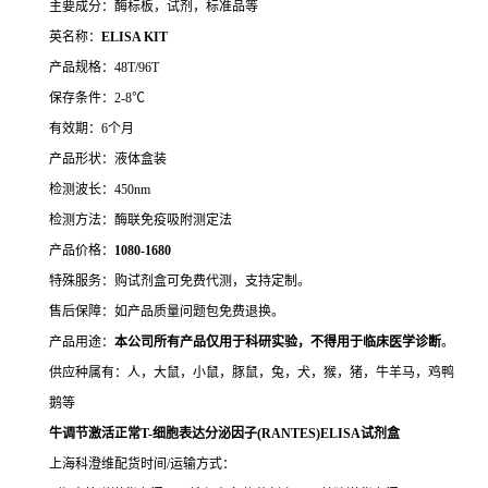
主要成分：酶标板，试剂，标准品等
英名称：
ELISA KIT
产品规格：48T/96T
保存条件：2-8℃
有效期：6个月
产品形状：液体盒装
检测波长：450nm
检测方法：酶联免疫吸附测定法
产品价格：
10
80-1680
特殊服务：购试剂盒可免费代测，支持定制。
售后保障：如产品质量问题包免费退换。
产品用途：
本公司所有产品仅用于科研实验，不得用于临床医学诊断
。
供应种属有：人，大鼠，小鼠，豚鼠，兔，犬，猴，猪，牛羊马，鸡鸭
鹅等
牛调节激活正常T-细胞表达分泌因子(RANTES)ELISA试剂盒
上海科澄维配货时间/运输方式：