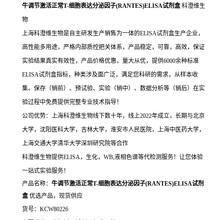
牛调节激活正常T-细胞表达分泌因子(RANTES)ELISA试剂盒
科澄维生
物
上海科澄维生物是自主研发生产销售为一体的ELISA试剂盒生产企业，
高性能多用途，严格内部质控把关体系，产品稳定，可靠，高效，保证
实验结果真实有效性，产品价格优惠，量大从优，提供6000余种标准
ELISA试剂盒指标，种类涉及面广泛，满足您科研的需求，从样本收
集、保存（销前）、预试验、实验（销中）、数据分析等（销后）在实
验过程中免费提供完整专业技术指导！
公司优势：上海科澄维生物线下数十年，线上2022年成立，长期与北京
大学，沈阳医科大学，吉林大学，淮安市人民医院，上海中医药大学，
上海交通大学清华大学深圳研究院等合作
科澄维生物提供ELISA，生化，WB,液相色谱等代检测服务！让您体验
一站式实验服务！
产品名称：
牛调节激活正常T-细胞表达分泌因子(RANTES)ELISA试剂
盒
优选产品，现货供应
货号：KCW80226