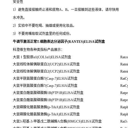
安全性
1）避免直接接触终止液和底物A、B。一旦接触到这些液体，请尽快用
水冲洗。
2）实验中不要吃喝、抽烟或使用化妆品。
3）不要用嘴吸取试剂盒里的任何成份。
牛调节激活正常T-细胞表达分泌因子(RANTES)ELISA试剂盒
科澄维生物各种类指标产品展示：
大鼠Ⅰ型胶原α1(COL1α1)ELISA试剂盒
Ratc
大鼠线粒体解偶联蛋白2(UCP2)ELISA试剂盒
Ratmi
大鼠线粒体解偶联蛋白2(UCP2)ELISA试剂盒
Ratmi
大鼠半胱氨酸蛋白酶7(Casp-7)ELSIA试剂盒
RatC
大鼠半胱氨酸蛋白酶7(Casp-7)ELSIA试剂盒
RatC
大鼠蛋白酪氨酸磷酸酶1B(PTP1B)ELISA试剂盒
Ratpr
大鼠蛋白酪氨酸磷酸酶1B(PTP1B)ELISA试剂盒
Ratpr
大鼠磷酸化酪氨酸激酶(p-TrkA)ELISA试剂盒
Ratp
大鼠磷酸化酪氨酸激酶(p-TrkA)ELISA试剂盒
Ratp
大鼠3-羟基-3-甲基戊二酰辅酶A合酶(HMGCS)ELISA试剂盒
Rat3