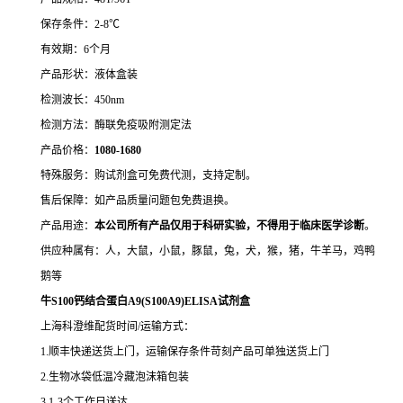
保存条件：2-8℃
有效期：6个月
产品形状：液体盒装
检测波长：450nm
检测方法：酶联免疫吸附测定法
产品价格：
10
80-1680
特殊服务：购试剂盒可免费代测，支持定制。
售后保障：如产品质量问题包免费退换。
产品用途：
本公司所有产品仅用于科研实验，不得用于临床医学诊断
。
供应种属有：人，大鼠，小鼠，豚鼠，兔，犬，猴，猪，牛羊马，鸡鸭
鹅等
牛S100钙结合蛋白A9(S100A9)ELISA试剂盒
上海科澄维配货时间/运输方式：
1.顺丰快递送货上门，运输保存条件苛刻产品可单独送货上门
2.生物冰袋低温冷藏泡沫箱包装
3.1-3个工作日送达。