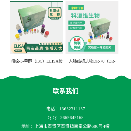
吲哚-3-甲醇（I3C）ELISA检
人肺癌标志物DR-70（DR-
测试剂盒
70TM）ELISA检测试剂盒
联系我们
电话：13632311137
Q
Q：2665645168
地址：上海市奉贤区奉贤镇南奉公路686号4幢