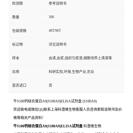
检测限
参考说明书
300
数量
48T/96T
包装规格
标记物
详见说明书
样本
血清,血浆,组织匀浆液,细胞培养上清液等
应用
科研实验,环保,生物产业,农业
是否进口
否
牛S100钙结合蛋白A9(S100A9)ELISA试剂盒
(S100A9)
欢迎致电或微信QQ联系上海科澄维生物客服人员咨询索取说明书及价
格等相关产品资料！
牛S100钙结合蛋白A9(S100A9)ELISA试剂盒
科澄维生物