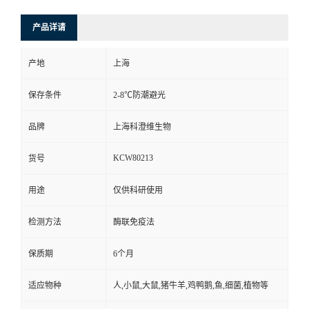
产品详请
产地
上海
保存条件
2-8℃防潮避光
品牌
上海科澄维生物
KCW80213
货号
用途
仅供科研使用
检测方法
酶联免疫法
保质期
6个月
适应物种
人,小鼠,大鼠,猪牛羊,鸡鸭鹅,鱼,细菌,植物等