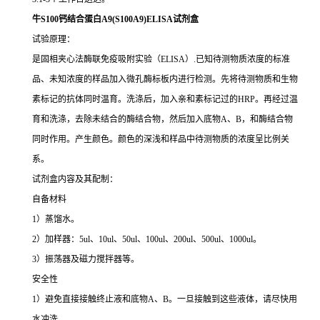
牛S100钙结合蛋白A9(S100A9)ELISA试剂盒
试验原理：
是固相夹心法酶联免疫吸附实验（ELISA）.已知待测物质浓度的标准
品、未知浓度的样品加入微孔酶标板内进行检测。先将待测物质和生物
素标记的抗体同时温育。洗涤后，加入亲和素标记过的HRP。再经过温
育和洗涤，去除未结合的酶结合物，然后加入底物A、B，和酶结合物
同时作用。产生颜色。颜色的深浅和样品中待测物质的浓度呈比例关
系。
试剂盒内容及其配制：
自备材料
1）蒸馏水。
2）加样器：5ul、10ul、50ul、100ul、200ul、500ul、1000ul。
3）振荡器及磁力搅拌器等。
安全性
1）避免直接接触终止液和底物A、B。一旦接触到这些液体，请尽快用
水冲洗。