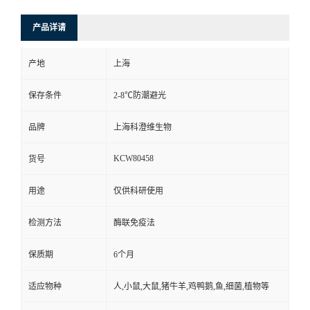
产品详请
产地
上海
保存条件
2-8℃防潮避光
品牌
上海科澄维生物
KCW80458
货号
用途
仅供科研使用
检测方法
酶联免疫法
保质期
6个月
适应物种
人,小鼠,大鼠,猪牛羊,鸡鸭鹅,鱼,细菌,植物等