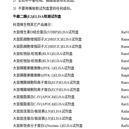
2）实验中不要吃喝、抽烟或使用化妆品。
3）不要用嘴吸取试剂盒里的任何成份。
牛雌二醇(E2)ELISA检测试剂盒
科澄维生物其它产品展示：
大鼠维生素D结合蛋白(VDBP)ELISA试剂盒
RatV
大鼠肌细胞增强因子2C(MEF2C)ELISA试剂盒
Ratm
大鼠肌细胞增强因子2C(MEF2C)ELISA试剂盒
Ratm
大鼠松弛肽/松弛素(RLN1)ELISA试剂盒
Ratre
大鼠松弛肽/松弛素(RLN1)ELISA试剂盒
Ratre
大鼠磷酸果糖激酶1(PFK-1)ELISA试剂盒
Ratp
大鼠磷酸果糖激酶1(PFK-1)ELISA试剂盒
Ratp
大鼠嗜酸细胞阳离子蛋白(ECP)ELISA试剂盒
Rateo
大鼠嗜酸细胞阳离子蛋白(ECP)ELISA试剂盒
Rateo
大鼠载脂蛋白C-IV(APOC4)ELISA试剂盒
RatA
大鼠载脂蛋白C-IV(APOC4)ELISA试剂盒
RatA
大鼠层连蛋白/板层素(LN)ELISA试剂盒
Ratla
大鼠层连蛋白/板层素(LN)ELISA试剂盒
Ratla
大鼠新饱食分子蛋白1(Nesfatin-1)ELISA试剂盒
RatNe