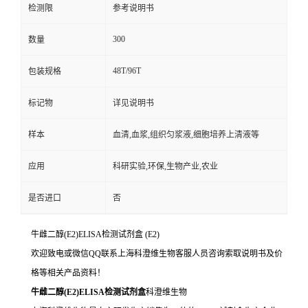
检测限
参考说明书
300
数量
48T/96T
包装规格
标记物
详见说明书
样本
血清,血浆,组织匀浆液,细胞培养上清液等
应用
科研实验,环保,生物产业,农业
是否进口
否
牛雌二醇(E2)ELISA检测试剂盒
(E2)
欢迎致电或微信QQ联系上海科澄维生物客服人员咨询索取说明书及价
格等相关产品资料！
牛雌二醇(E2)ELISA检测试剂盒
科澄维生物