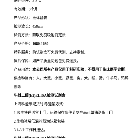
保存条件：2-8℃
有效期：6个月
产品形状：液体盒装
检测波长：450nm
检测方法：酶联免疫吸附测定法
产品价格：
10
80-1680
特殊服务：购试剂盒可免费代测，支持定制。
售后保障：如产品质量问题包免费退换。
产品用途：
本公司所有产品仅用于科研实验，不得用于临床医学诊断
。
供应种属有：人，大鼠，小鼠，豚鼠，兔，犬，猴，猪，牛羊马，鸡鸭
鹅等
牛雌二醇(E2)ELISA检测试剂盒
上海科澄维配货时间/运输方式：
1.顺丰快递送货上门，运输保存条件苛刻产品可单独送货上门
2.生物冰袋低温冷藏泡沫箱包装
3.1-3个工作日送达。