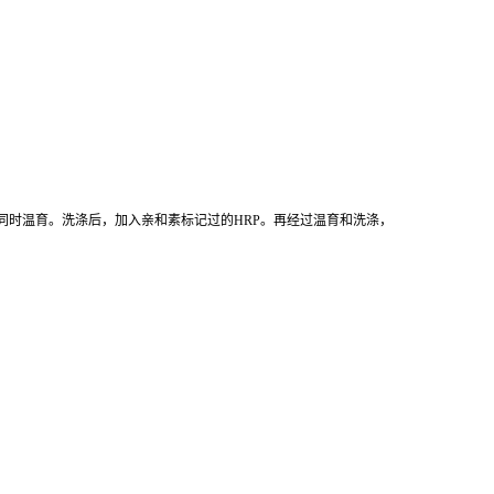
同时温育。洗涤后，加入亲和素标记过的HRP。再经过温育和洗涤，