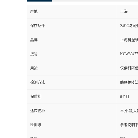
产地
上海
保存条件
2-8℃防潮
品牌
上海科澄
KCW80477
货号
用途
仅供科研
检测方法
酶联免疫
保质期
6个月
适应物种
人,小鼠,大
检测限
参考说明