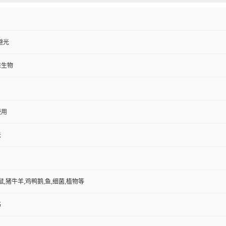
避光
维生物
使用
法
鼠,猪牛羊,鸡鸭鹅,鱼,细菌,植物等
书