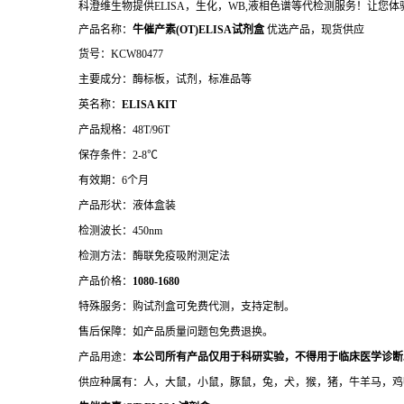
科澄维生物提供ELISA，生化，WB,液相色谱等代检测服务！让您
产品名称：
牛催产素(OT)ELISA试剂盒
优选产品，现货供应
货号：KCW80477
主要成分：酶标板，试剂，标准品等
英名称：
ELISA KIT
产品规格：48T/96T
保存条件：2-8℃
有效期：6个月
产品形状：液体盒装
检测波长：450nm
检测方法：酶联免疫吸附测定法
产品价格：
10
80-1680
特殊服务：购试剂盒可免费代测，支持定制。
售后保障：如产品质量问题包免费退换。
产品用途：
本公司所有产品仅用于科研实验，不得用于临床医学诊断
供应种属有：人，大鼠，小鼠，豚鼠，兔，犬，猴，猪，牛羊马，鸡