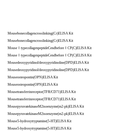
Mousebonecollagencrosslinking(Cr)ELISA Kit
Mousebonecollagencrosslinking(Cr)ELISA Kit
MouseⅠtypecollagenpeptideCendbeforeⅠCP(C)ELISA Kit
MouseⅠtypecollagenpeptideCendbeforeⅠCP(C)ELISA Kit
Mousedeoxypyridinol/deoxypyridinoline(DPD)ELISA Kit
Mousedeoxypyridinol/deoxypyridinoline(DPD)ELISA Kit
Mouseosteopontin(OPN)ELISA Kit
Mouseosteopontin(OPN)ELISA Kit
Mousetransferrinreceptor(TFR/CD71)ELISA Kit
Mousetransferrinreceptor(TFR/CD71)ELISA Kit
MousepyruvatekinaseM2isoenzyme(m2-pk)ELISA Kit
MousepyruvatekinaseM2isoenzyme(m2-pk)ELISA Kit
Mouse5-hydroxytryptamine(5-HT)ELISA Kit
Mouse5-hydroxytryptamine(5-HT)ELISA Kit