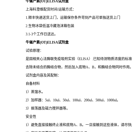
牛催产素(OT)ELISA试剂盒
上海科澄维配货时间/运输方式：
1.顺丰快递送货上门，运输保存条件苛刻产品可单独送货上门
2.生物冰袋低温冷藏泡沫箱包装
3.1-3个工作日送达。
牛催产素(OT)ELISA试剂盒
试验原理：
是固相夹心法酶联免疫吸附实验（ELISA）.已知待测物质浓度的
去除未结合的酶结合物，然后加入底物A、B，和酶结合物同时作用
试剂盒内容及其配制：
自备材料
1）蒸馏水。
2）加样器：5ul、10ul、50ul、100ul、200ul、500ul、1000ul。
3）振荡器及磁力搅拌器等。
安全性
1）避免直接接触终止液和底物A、B。一旦接触到这些液体，请尽快