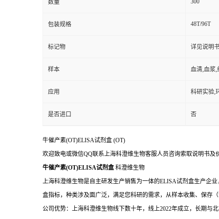
300
数量
48T/96T
包装规格
标记物
详见说明
样本
血清,血浆
应用
科研实验,
是否进口
否
牛催产素(OT)ELISA试剂盒
(OT)
欢迎致电或微信QQ联系上海科澄维生物客服人员咨询索取说明书及
牛催产素(OT)ELISA试剂盒
科澄维生物
上海科澄维生物是自主研发生产销售为一体的ELISA试剂盒生产企业
盒指标，种类涉及面广泛，满足您科研的需求，从样本收集、保存（
公司优势：上海科澄维生物线下数十年，线上2022年成立，长期