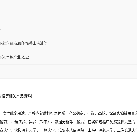
书
,组织匀浆液,细胞培养上清液等
环保,生物产业,农业
价格等相关产品资料！
，高性能多用途，严格内部质控把关体系，产品稳定，可靠，高效，保证实验结果真实有
销前）、预试验、实验（销中）、数据分析等（销后）在实验过程中免费提供完整专
与北京大学，沈阳医科大学，吉林大学，淮安市人民医院，上海中医药大学，上海交通大