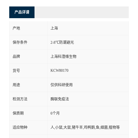
产品详请
产地
上海
保存条件
2-8℃防潮避光
品牌
上海科澄维生物
KCW80170
货号
用途
仅供科研使用
检测方法
酶联免疫法
保质期
6个月
适应物种
人,小鼠,大鼠,猪牛羊,鸡鸭鹅,鱼,细菌,植物等