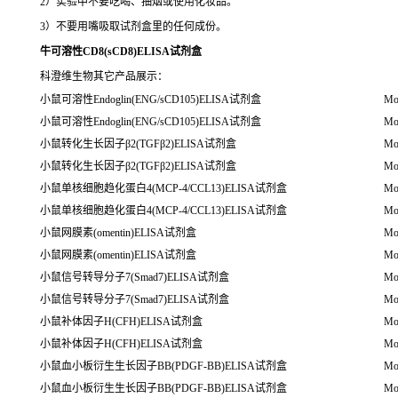
2）实验中不要吃喝、抽烟或使用化妆品。
3）不要用嘴吸取试剂盒里的任何成份。
牛可溶性CD8(sCD8)ELISA试剂盒
科澄维生物其它产品展示：
小鼠可溶性Endoglin(ENG/sCD105)ELISA试剂盒
Mo
小鼠可溶性Endoglin(ENG/sCD105)ELISA试剂盒
Mo
小鼠转化生长因子β2(TGFβ2)ELISA试剂盒
Mo
小鼠转化生长因子β2(TGFβ2)ELISA试剂盒
Mo
小鼠单核细胞趋化蛋白4(MCP-4/CCL13)ELISA试剂盒
Mo
小鼠单核细胞趋化蛋白4(MCP-4/CCL13)ELISA试剂盒
Mo
小鼠网膜素(omentin)ELISA试剂盒
Mo
小鼠网膜素(omentin)ELISA试剂盒
Mo
小鼠信号转导分子7(Smad7)ELISA试剂盒
Mou
小鼠信号转导分子7(Smad7)ELISA试剂盒
Mou
小鼠补体因子H(CFH)ELISA试剂盒
Mo
小鼠补体因子H(CFH)ELISA试剂盒
Mo
小鼠血小板衍生生长因子BB(PDGF-BB)ELISA试剂盒
Mo
小鼠血小板衍生生长因子BB(PDGF-BB)ELISA试剂盒
Mo