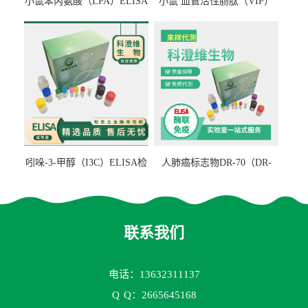
小鼠苯丙氨酸（LPA）ELISA
小鼠 血管活性肠肽（VIP）
检测试剂盒
ELISA检测试剂盒
吲哚-3-甲醇（I3C）ELISA检
人肺癌标志物DR-70（DR-
测试剂盒
70TM）ELISA检测试剂盒
联系我们
电话：13632311137
Q
Q：2665645168