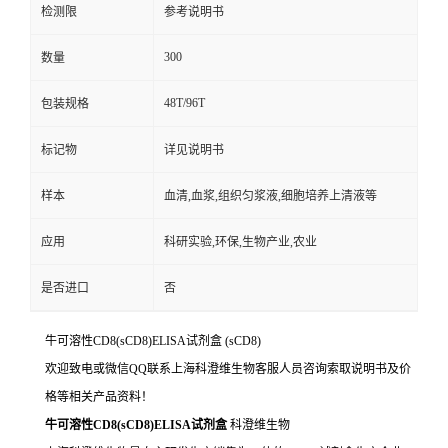
检测限
参考说明书
300
数量
48T/96T
包装规格
标记物
详见说明书
样本
血清,血浆,组织匀浆液,细胞培养上清液等
应用
科研实验,环保,生物产业,农业
是否进口
否
牛可溶性CD8(sCD8)ELISA试剂盒
(sCD8)
欢迎致电或微信QQ联系上海科澄维生物客服人员咨询索取说明书及价
格等相关产品资料！
牛可溶性CD8(sCD8)ELISA试剂盒
科澄维生物