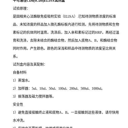
牛可溶性CD8(sCD8)ELISA试剂盒
试验原理：
是固相夹心法酶联免疫吸附实验（ELISA）.已知待测物质浓度的标准
品、未知浓度的样品加入微孔酶标板内进行检测。先将待测物质和生物
素标记的抗体同时温育。洗涤后，加入亲和素标记过的HRP。再经过温
育和洗涤，去除未结合的酶结合物，然后加入底物A、B，和酶结合物
同时作用。产生颜色。颜色的深浅和样品中待测物质的浓度呈比例关
系。
试剂盒内容及其配制：
自备材料
1）蒸馏水。
2）加样器：5ul、10ul、50ul、100ul、200ul、500ul、1000ul。
3）振荡器及磁力搅拌器等。
安全性
1）避免直接接触终止液和底物A、B。一旦接触到这些液体，请尽快用
水冲洗。