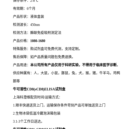
保存条件：2-8℃
有效期：6个月
产品形状：液体盒装
检测波长：450nm
检测方法：酶联免疫吸附测定法
产品价格：
10
80-1680
特殊服务：购试剂盒可免费代测，支持定制。
售后保障：如产品质量问题包免费退换。
产品用途：
本公司所有产品仅用于科研实验，不得用于临床医学诊断
。
供应种属有：人，大鼠，小鼠，豚鼠，兔，犬，猴，猪，牛羊马，鸡鸭
鹅等
牛可溶性CD8(sCD8)ELISA试剂盒
上海科澄维配货时间/运输方式：
1.顺丰快递送货上门，运输保存条件苛刻产品可单独送货上门
2.生物冰袋低温冷藏泡沫箱包装
3.1-3个工作日送达。