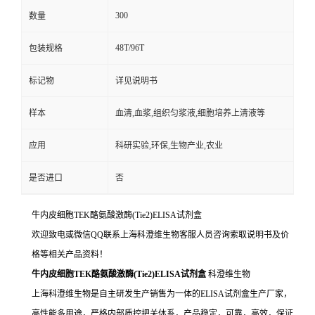
300
数量
48T/96T
包装规格
标记物
详见说明书
样本
血清,血浆,组织匀浆液,细胞培养上清液等
应用
科研实验,环保,生物产业,农业
是否进口
否
牛内皮细胞TEK酪氨酸激酶(Tie2)ELISA试剂盒
欢迎致电或微信QQ联系上海科澄维生物客服人员咨询索取说明书及价
格等相关产品资料！
牛内皮细胞TEK酪氨酸激酶(Tie2)ELISA试剂盒
科澄维生物
上海科澄维生物是自主研发生产销售为一体的ELISA试剂盒生产厂家，
高性能多用途，严格内部质控把关体系，产品稳定，可靠，高效，保证