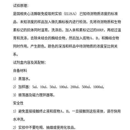
试验原理：
是固相夹心法酶联免疫吸附实验（ELISA）.已知待测物质浓度的标准
品、未知浓度的样品加入微孔酶标板内进行检测。先将待测物质和生物
素标记的抗体同时温育。洗涤后，加入亲和素标记过的HRP。再经过温
育和洗涤，去除未结合的酶结合物，然后加入底物A、B，和酶结合物
同时作用。产生颜色。颜色的深浅和样品中待测物质的浓度呈比例关
系。
试剂盒内容及其配制：
自备材料
1）蒸馏水。
2）加样器：5ul、10ul、50ul、100ul、200ul、500ul、1000ul。
3）振荡器及磁力搅拌器等。
安全性
1）避免直接接触终止液和底物A、B。一旦接触到这些液体，请尽快用
水冲洗。
2）实验中不要吃喝、抽烟或使用化妆品。