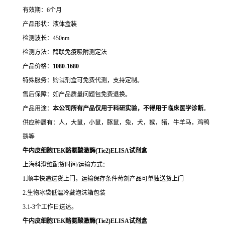
有效期：6个月
产品形状：液体盒装
检测波长：450nm
检测方法：酶联免疫吸附测定法
产品价格：
10
80-1680
特殊服务：购试剂盒可免费代测，支持定制。
售后保障：如产品质量问题包免费退换。
产品用途：
本公司所有产品仅用于科研实验，不得用于临床医学诊断
。
供应种属有：人，大鼠，小鼠，豚鼠，兔，犬，猴，猪，牛羊马，鸡鸭
鹅等
牛内皮细胞TEK酪氨酸激酶(Tie2)ELISA试剂盒
上海科澄维配货时间/运输方式：
1.顺丰快递送货上门，运输保存条件苛刻产品可单独送货上门
2.生物冰袋低温冷藏泡沫箱包装
3.1-3个工作日送达。
牛内皮细胞TEK酪氨酸激酶(Tie2)ELISA试剂盒