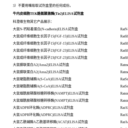
3）不要用嘴吸取试剂盒里的任何成份。
牛内皮细胞TEK酪氨酸激酶(Tie2)ELISA试剂盒
科澄维生物其它产品展示：
大鼠N-钙粘着蛋白(N-cadherin)ELISA试剂盒
RatN
大鼠成纤维细胞生长因子15(FGF-15)ELISA试剂盒
Ratfi
大鼠成纤维细胞生长因子15(FGF-15)ELISA试剂盒
Ratfi
大鼠成纤维细胞生长因子23(FGF-23)ELISA试剂盒
Ratfi
大鼠成纤维细胞生长因子23(FGF-23)ELISA试剂盒
Ratfi
大鼠膜联蛋白A2(Anxa2)ELISA试剂盒
Ratm
大鼠膜联蛋白A2(Anxa2)ELISA试剂盒
Ratm
大鼠硬脂酰辅酶A(S-CoA)ELISA试剂盒
RatS
大鼠硬脂酰辅酶A(S-CoA)ELISA试剂盒
RatS
大鼠烟酰胺磷酸核糖转移酶(NAMPT)ELISA试剂盒
Ratn
大鼠烟酰胺磷酸核糖转移酶(NAMPT)ELISA试剂盒
Ratn
大鼠ADPR环化酶(ADPRC)ELISA试剂盒
RatA
大鼠ADPR环化酶(ADPRC)ELISA试剂盒
RatA
大鼠乙酰辅酶A乙酰基转移酶(ACAT)ELISA试剂盒
RatAc