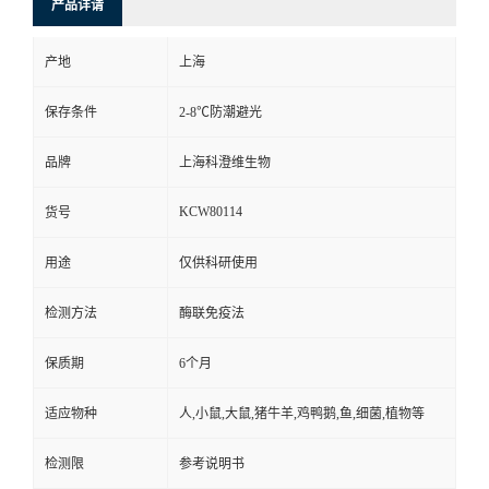
产品详请
产地
上海
保存条件
2-8℃防潮避光
品牌
上海科澄维生物
KCW80114
货号
用途
仅供科研使用
检测方法
酶联免疫法
保质期
6个月
适应物种
人,小鼠,大鼠,猪牛羊,鸡鸭鹅,鱼,细菌,植物等
检测限
参考说明书