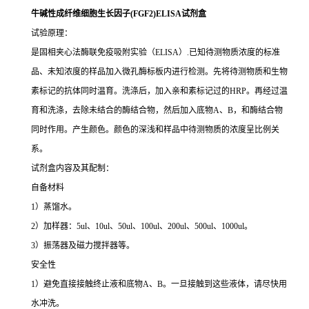
牛碱性成纤维细胞生长因子(FGF2)ELISA试剂盒
试验原理：
是固相夹心法酶联免疫吸附实验（ELISA）.已知待测物质浓度的标准
品、未知浓度的样品加入微孔酶标板内进行检测。先将待测物质和生物
素标记的抗体同时温育。洗涤后，加入亲和素标记过的HRP。再经过温
育和洗涤，去除未结合的酶结合物，然后加入底物A、B，和酶结合物
同时作用。产生颜色。颜色的深浅和样品中待测物质的浓度呈比例关
系。
试剂盒内容及其配制：
自备材料
1）蒸馏水。
2）加样器：5ul、10ul、50ul、100ul、200ul、500ul、1000ul。
3）振荡器及磁力搅拌器等。
安全性
1）避免直接接触终止液和底物A、B。一旦接触到这些液体，请尽快用
水冲洗。