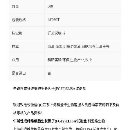
300
数量
48T/96T
包装规格
标记物
详见说明书
样本
血清,血浆,组织匀浆液,细胞培养上清液等
应用
科研实验,环保,生物产业,农业
是否进口
否
牛碱性成纤维细胞生长因子(FGF2)ELISA试剂盒
欢迎致电或微信QQ联系上海科澄维生物客服人员咨询索取说明书及价
格等相关产品资料！
牛碱性成纤维细胞生长因子(FGF2)ELISA试剂盒
科澄维生物
上海科澄维生物是自主研发生产销售为一体的ELISA试剂盒生产厂家，