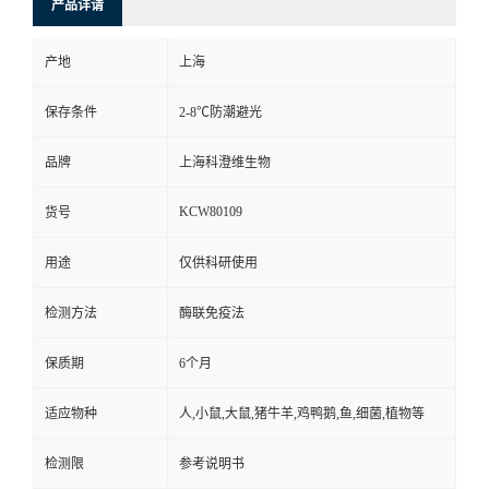
产品详请
产地
上海
保存条件
2-8℃防潮避光
品牌
上海科澄维生物
KCW80109
货号
用途
仅供科研使用
检测方法
酶联免疫法
保质期
6个月
适应物种
人,小鼠,大鼠,猪牛羊,鸡鸭鹅,鱼,细菌,植物等
检测限
参考说明书