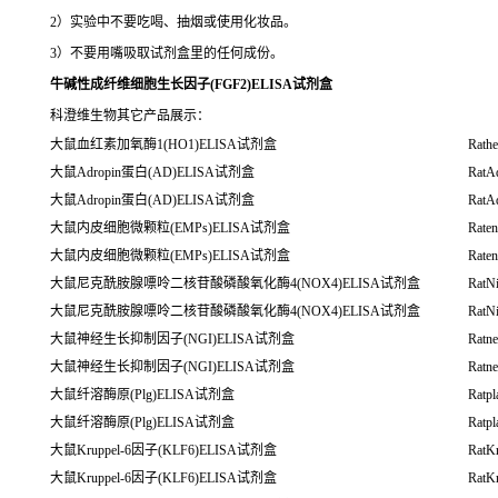
2）实验中不要吃喝、抽烟或使用化妆品。
3）不要用嘴吸取试剂盒里的任何成份。
牛碱性成纤维细胞生长因子(FGF2)ELISA试剂盒
科澄维生物其它产品展示：
大鼠血红素加氧酶1(HO1)ELISA试剂盒
Rath
大鼠Adropin蛋白(AD)ELISA试剂盒
RatA
大鼠Adropin蛋白(AD)ELISA试剂盒
RatA
大鼠内皮细胞微颗粒(EMPs)ELISA试剂盒
Raten
大鼠内皮细胞微颗粒(EMPs)ELISA试剂盒
Raten
大鼠尼克酰胺腺嘌呤二核苷酸磷酸氧化酶4(NOX4)ELISA试剂盒
RatNi
大鼠尼克酰胺腺嘌呤二核苷酸磷酸氧化酶4(NOX4)ELISA试剂盒
RatNi
大鼠神经生长抑制因子(NGI)ELISA试剂盒
Ratne
大鼠神经生长抑制因子(NGI)ELISA试剂盒
Ratne
大鼠纤溶酶原(Plg)ELISA试剂盒
Ratpl
大鼠纤溶酶原(Plg)ELISA试剂盒
Ratpl
大鼠Kruppel-6因子(KLF6)ELISA试剂盒
RatK
大鼠Kruppel-6因子(KLF6)ELISA试剂盒
RatK