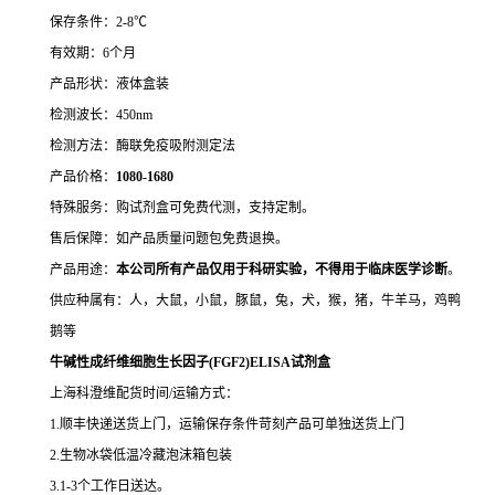
保存条件：2-8℃
有效期：6个月
产品形状：液体盒装
检测波长：450nm
检测方法：酶联免疫吸附测定法
产品价格：
10
80-1680
特殊服务：购试剂盒可免费代测，支持定制。
售后保障：如产品质量问题包免费退换。
产品用途：
本公司所有产品仅用于科研实验，不得用于临床医学诊断
。
供应种属有：人，大鼠，小鼠，豚鼠，兔，犬，猴，猪，牛羊马，鸡鸭
鹅等
牛碱性成纤维细胞生长因子(FGF2)ELISA试剂盒
上海科澄维配货时间/运输方式：
1.顺丰快递送货上门，运输保存条件苛刻产品可单独送货上门
2.生物冰袋低温冷藏泡沫箱包装
3.1-3个工作日送达。