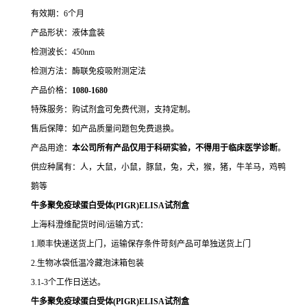
有效期：6个月
产品形状：液体盒装
检测波长：450nm
检测方法：酶联免疫吸附测定法
产品价格：
10
80-1680
特殊服务：购试剂盒可免费代测，支持定制。
售后保障：如产品质量问题包免费退换。
产品用途：
本公司所有产品仅用于科研实验，不得用于临床医学诊断
。
供应种属有：人，大鼠，小鼠，豚鼠，兔，犬，猴，猪，牛羊马，鸡鸭
鹅等
牛多聚免疫球蛋白受体(PIGR)ELISA试剂盒
上海科澄维配货时间/运输方式：
1.顺丰快递送货上门，运输保存条件苛刻产品可单独送货上门
2.生物冰袋低温冷藏泡沫箱包装
3.1-3个工作日送达。
牛多聚免疫球蛋白受体(PIGR)ELISA试剂盒