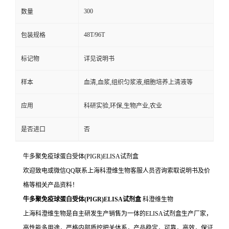
300
数量
48T/96T
包装规格
标记物
详见说明书
样本
血清,血浆,组织匀浆液,细胞培养上清液等
应用
科研实验,环保,生物产业,农业
是否进口
否
牛多聚免疫球蛋白受体(PIGR)ELISA试剂盒
欢迎致电或微信QQ联系上海科澄维生物客服人员咨询索取说明书及价
格等相关产品资料！
牛多聚免疫球蛋白受体(PIGR)ELISA试剂盒
科澄维生物
上海科澄维生物是自主研发生产销售为一体的ELISA试剂盒生产厂家，
高性能多用途，严格内部质控把关体系，产品稳定，可靠，高效，保证