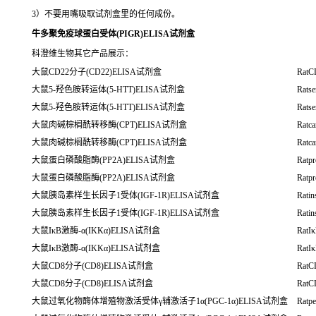
3）不要用嘴吸取试剂盒里的任何成份。
牛多聚免疫球蛋白受体(PIGR)ELISA试剂盒
科澄维生物其它产品展示：
大鼠CD22分子(CD22)ELISA试剂盒
RatC
大鼠5-羟色胺转运体(5-HTT)ELISA试剂盒
Ratse
大鼠5-羟色胺转运体(5-HTT)ELISA试剂盒
Ratse
大鼠肉碱棕榈酰转移酶(CPT)ELISA试剂盒
Ratca
大鼠肉碱棕榈酰转移酶(CPT)ELISA试剂盒
Ratca
大鼠蛋白磷酸脂酶(PP2A)ELISA试剂盒
Ratpr
大鼠蛋白磷酸脂酶(PP2A)ELISA试剂盒
Ratpr
大鼠胰岛素样生长因子1受体(IGF-1R)ELISA试剂盒
Ratin
大鼠胰岛素样生长因子1受体(IGF-1R)ELISA试剂盒
Ratin
大鼠IκB激酶-α(IKKα)ELISA试剂盒
RatI
大鼠IκB激酶-α(IKKα)ELISA试剂盒
RatI
大鼠CD8分子(CD8)ELISA试剂盒
RatC
大鼠CD8分子(CD8)ELISA试剂盒
RatC
大鼠过氧化物酶体增殖物激活受体γ辅激活子1α(PGC-1α)ELISA试剂盒
Ratpe