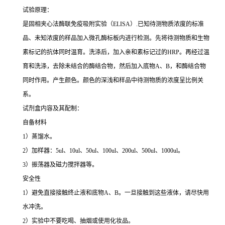
试验原理：
是固相夹心法酶联免疫吸附实验（ELISA）.已知待测物质浓度的标准
品、未知浓度的样品加入微孔酶标板内进行检测。先将待测物质和生物
素标记的抗体同时温育。洗涤后，加入亲和素标记过的HRP。再经过温
育和洗涤，去除未结合的酶结合物，然后加入底物A、B，和酶结合物
同时作用。产生颜色。颜色的深浅和样品中待测物质的浓度呈比例关
系。
试剂盒内容及其配制：
自备材料
1）蒸馏水。
2）加样器：5ul、10ul、50ul、100ul、200ul、500ul、1000ul。
3）振荡器及磁力搅拌器等。
安全性
1）避免直接接触终止液和底物A、B。一旦接触到这些液体，请尽快用
水冲洗。
2）实验中不要吃喝、抽烟或使用化妆品。