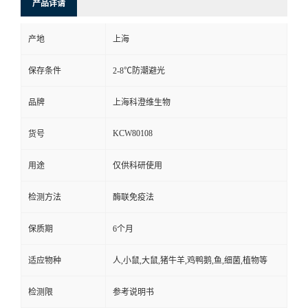
产品详请
产地
上海
保存条件
2-8℃防潮避光
品牌
上海科澄维生物
KCW80108
货号
用途
仅供科研使用
检测方法
酶联免疫法
保质期
6个月
适应物种
人,小鼠,大鼠,猪牛羊,鸡鸭鹅,鱼,细菌,植物等
检测限
参考说明书