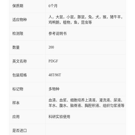
保质期
6个月
人，大鼠，小鼠，豚鼠，兔，犬，猴，猪牛羊，
适应物种
鸡鸭鹅，植物，鱼，昆虫等
检测限
参考说明书
200
数量
PDGF
英文名称
48T/96T
包装规格
标记物
多物种
血清、血浆、细胞培养上清液、灌洗液、尿液、
样本
羊水、腹水、脑脊液、胸腔积液、组织匀浆液等
应用
科研实验使用
是否进口