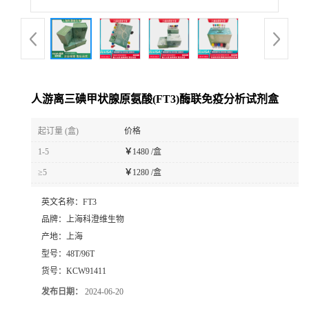
人游离三碘甲状腺原氨酸(FT3)酶联免疫分析试剂盒
起订量 (盒)
价格
1-5
￥
1480 /盒
≥5
￥
1280 /盒
英文名称：
FT3
品牌：
上海科澄维生物
产地：
上海
型号：
48T/96T
货号：
KCW91411
发布日期：
2024-06-20