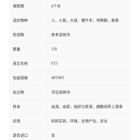
保质期
6个月
适应物种
人，小鼠，大鼠，猪牛羊，鸡鸭鹅，鱼等
检测限
参考说明书
150
数量
FT3
英文名称
48T/96T
包装规格
标记物
详见说明书
样本
血清，血浆，组织匀浆液，细胞培养上清液
应用
科研实验，环保，生物产业，农业
是否进口
否