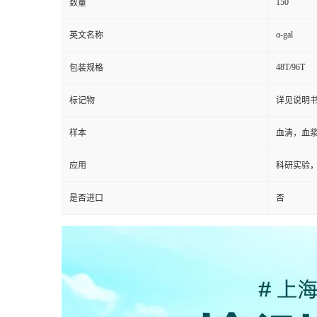
150
数量
α-gal
英文名称
48T/96T
包装规格
标记物
详见说明
样本
血清，血
应用
科研实验
是否进口
否