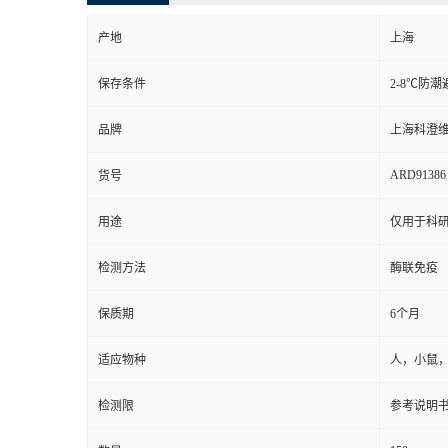
产地
上海
保存条件
2-8℃防潮
品牌
上海科澄
ARD91386
货号
用途
仅用于科
检测方法
酶联免疫
保质期
6个月
适应物种
人，小鼠
检测限
参考说明