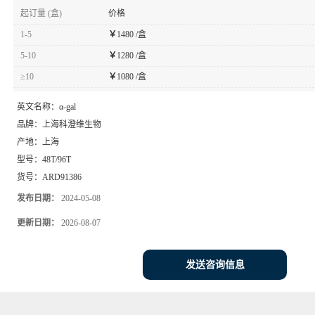
起订量 (盒)
价格
1-5
￥
1480 /盒
5-10
￥
1280 /盒
≥10
￥
1080 /盒
英文名称：
α-gal
品牌：
上海科澄维生物
产地：
上海
型号：
48T/96T
货号：
ARD91386
发布日期：
2024-05-08
更新日期：
2026-08-07
发送咨询信息