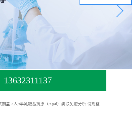
13632311137
A试剂盒
>
人α半乳糖基抗原（α-gal）酶联免疫分析 试剂盒