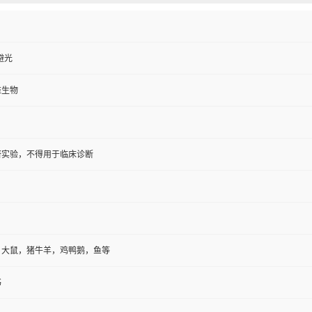
避光
维生物
研实验，不得用于临床诊断
，大鼠，猪牛羊，鸡鸭鹅，鱼等
书