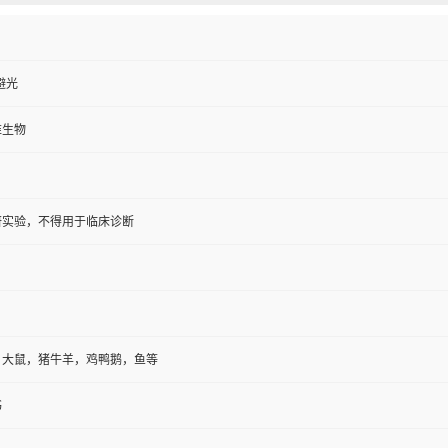
避光
维生物
研实验，不得用于临床诊断
，大鼠，猪牛羊，鸡鸭鹅，鱼等
书