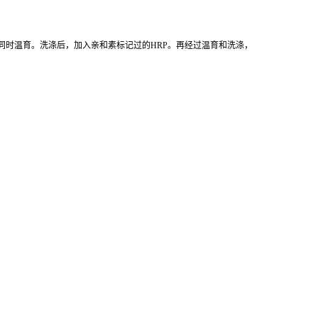
同时温育。洗涤后，加入亲和素标记过的HRP。再经过温育和洗涤，