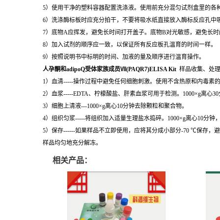
5）使用干净的塑料容器配置洗涤液。使用前充分混匀试剂盒里的各
6）洗涤酶标板时应充分拍干，不要将吸水纸直接放入酶标反应孔中
7）底物A应挥发，避免长时间打开盖子。底物B对光敏感，避免长
8）加入试剂的顺序应一致，以保证所有反应板孔温育的时间一样。
9）按照说明书中标明的时间、加液的量及顺序进行温育操作。
人孕酮和adipoQ受体家族成员Ⅶ(PAQR7)ELISA Kit
样品收集、处
1）血清-----操作过程中避免任何细胞刺激。使用不含热原和内毒素
2）血浆-----EDTA、柠檬酸盐、肝素血浆可用于检测。1000×g离心
3）细胞上清液---1000×g离心10分钟去除颗粒和聚合物。
4）组织匀浆-----将组织加入适量生理盐水捣碎。1000×g离心10分
5）保存------如果样品不立即使用，应将其分成小部分-70 
样品均匀地充分解冻。
相关产品：