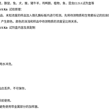
鼠，小鼠，豚鼠，兔，犬，猴，猪牛羊，鸡鸭鹅，植物，鱼，昆虫ELISA试剂盒等
SA Kit
试验原理：
标准品、未知浓度的样品加入微孔酶标板内进行检测。先将待测物质和生物素标记的抗体
。产生颜色。颜色的深浅和样品中待测物质的浓度呈比例关系。
ISA Kit
试剂盒内容及其配制
用水冲洗。
品应丢弃，不可保存。
质前使用。
，避免使用带金属部分的加样器。