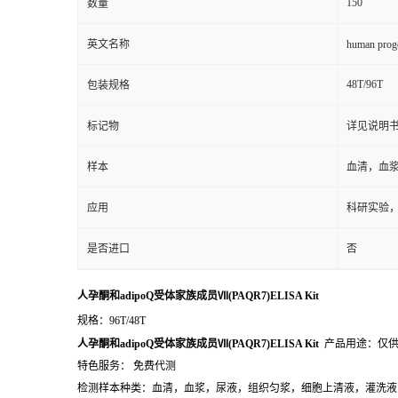
150
数量
英文名称
human prog
48T/96T
包装规格
标记物
详见说明
样本
血清，血
应用
科研实验
是否进口
否
人孕酮和adipoQ受体家族成员Ⅶ(PAQR7)ELISA Kit
规格：96T/48T
人孕酮和adipoQ受体家族成员Ⅶ(PAQR7)ELISA Kit
产品用途：仅
特色服务： 免费代测
检测样本种类：血清，血浆，尿液，组织匀浆，细胞上清液，灌洗液