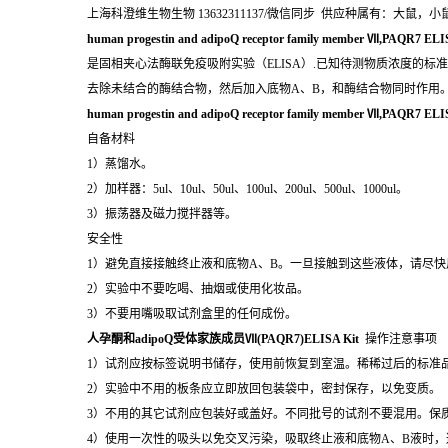
上海科澄维生物生物 13632311137/微信同步 供应种属有：大
human progestin and adipoQ receptor family member Ⅶ,PAQR7 ELI
是固相夹心法酶联免疫吸附实验（ELISA）.已知待测物质浓度的
去除未结合的酶结合物，然后加入底物A、B，和酶结合物同时作用
human progestin and adipoQ receptor family member Ⅶ,PAQR7 EL
自备材料
1）蒸馏水。
2）加样器：5ul、10ul、50ul、100ul、200ul、500ul、1000ul。
3）振荡器及磁力搅拌器等。
安全性
1）避免直接接触终止液和底物A、B。一旦接触到这些液体，请尽快
2）实验中不要吃喝、抽烟或使用化妆品。
3）不要用嘴吸取试剂盒里的任何成份。
人孕酮和adipoQ受体家族成员Ⅶ(PAQR7)ELISA Kit
操作注意事项
1）试剂应按标签说明书储存，使用前恢复到室温。稀稀过后的标准
2）实验中不用的板条应立即放回包装袋中，密封保存，以免变质。
3）不用的其它试剂应包装好或盖好。不同批号的试剂不要混用。保
4）使用一次性的吸头以免交叉污染，吸取终止液和底物A、B液时