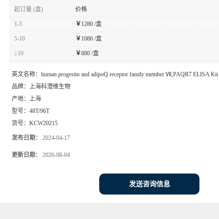
起订量 (盒)
价格
1-5
￥
1280 /盒
5-10
￥
1080 /盒
≥10
￥
880 /盒
英文名称：
human progestin and adipoQ receptor family member Ⅶ,PAQR7 ELISA Kit
品牌：
上海科澄维生物
产地：
上海
型号：
48T/96T
货号：
KCW20215
发布日期：
2024-04-17
更新日期：
2026-08-04
发送咨询信息