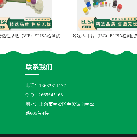
管活性肠肽（VIP）ELISA检测试
吲哚-3-甲醇（I3C）ELISA检测
剂盒
联系我们
电话：13632311137
Q
Q：2665645168
地址：上海市奉贤区奉贤镇南奉公
路686号4幢