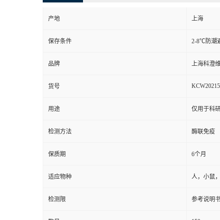
产地
上海
保存条件
2-8℃防潮
品牌
上海科澄
KCW20215
货号
用途
仅用于科
检测方法
酶联免疫
保质期
6个月
适应物种
人，小鼠
检测限
参考说明